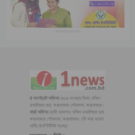
- Advertisement -
কর্পোরেট অফিসঃ
৩৮৯ নাওয়ার ভিলা, দক্ষিণ
রুমালিয়ার ছরা, কক্সবাজার পৌরসভা, কক্সবাজার।
বার্তা অফিসঃ
হাজী ম্যানশন, দক্ষিণ রুমালিয়ার ছরা,
কক্সবাজার পৌরসভা, কক্সবাজার। (দি কক্স মডেল
নার্সিং ইনস্টিটিউট সংলগ্ন)