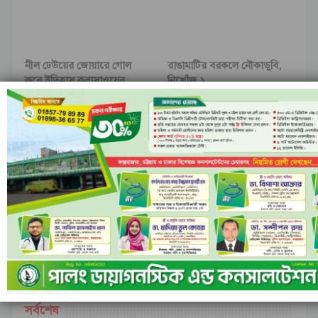
নীল ঢেউয়ের জোয়ারে গোল
রাঙামাটির বরকলে নৌকাডুবি,
করে ইতিহাস কুরাসাওয়ের
নিখোঁজ ১
আগের
পরবর্তী
মন্তব্য
ফেসবুক-এ মন্তব্য করুন
মন্তব্যসমূহ বন্ধ করা হয়.
সর্বশেষ