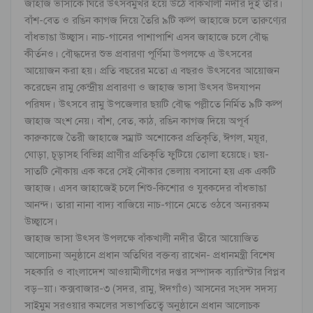
জাহাজ ভাসাকে ঘিরে উৎসবমুখর হয়ে উঠে বাঁকখালী নদীর দুই তীর।
বাঁশ-বেত ও রঙিন কাগজ দিয়ে তৈরি ৯টি কল্প জাহাজে চলে তারুণ্যের
বাঁধভাঙা উচ্ছ্বাস। নাচ-গানের পাশাপাশি এসব জাহাজে চলে বৌদ্ধ
কীর্তনও। বৌদ্ধদের শুভ প্রবারণা পূর্ণিমা উপলক্ষে এ উৎসবের
আয়োজন করা হয়। প্রতি বছরের মতো এ বছরও উৎসবের আয়োজন
করেছেন রামু কেন্দ্রীয় প্রবারণা ও জাহাজ ভাসা উৎসব উদযাপন
পরিষদ। উৎসবে রামু উপজেলার ছয়টি বৌদ্ধ পল্লীতে নির্মিত ৯টি কল্প
জাহাজ অংশ নেয়। বাঁশ, বেত, কাঠ, রঙিন কাগজ দিয়ে অপূর্ব
কারুকাজে তৈরী জাহাজে সম্রাট অশোকের প্রতিকৃতি, ঈগল, ময়ূর,
ঘোড়া, চূড়াসহ বিভিন্ন প্রাণীর প্রতিকৃতি ফুটিয়ে তোলা হয়েছে। ছয়-
সাতটি নৌকায় এক করে সেই নৌকার ভেলায় বসানো হয় এক একটি
জাহাজ। এসব জাহাজেই চলে শিশু-কিশোর ও যুবকদের বাঁধভাঙা
আনন্দ। তারা নানা বাদ্য বাজিয়ে নাচ-গানে মেতে ওঠবে অন্যরকম
উচ্ছ্বাসে।
জাহাজ ভাসা উৎসব উপলক্ষে বাঁকখালী নদীর তীরে আয়োজিত
আলোচনা অনুষ্ঠানে প্রধান অতিথির বক্তব্য রাখেন- প্রধানমন্ত্রী বিশেষ
সহকারি ও বাংলাদেশ আওয়ামীলীগের দপ্তর সম্পাদক ব্যারিস্টার বিপ্লব
বড়–য়া। কক্সবাজার-৩ (সদর, রামু, ঈদগাঁও) আসনের সংসদ সদস্য
সাইমুম সরওয়ার কমলের সভাপতিত্বে অনুষ্ঠানে প্রধান আলোচক