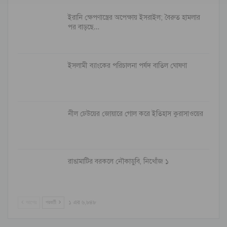
ইরানি ক্ষেপণাস্ত্রের অপেক্ষায় ইসরাইল; বৈরুত হামলার
পর বাড়ছে…
ইসলামী ব্যাংকের পরিচালনা পর্ষদ বাতিল ঘোষণা
নীল ঢেউয়ের জোয়ারে গোল করে ইতিহাস কুরাসাওয়ের
রাঙামাটির বরকলে নৌকাডুবি, নিখোঁজ ১
আগের
পরবর্তী
১ এর ৬,৮৪৮