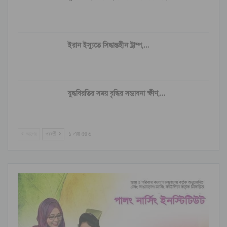
ইরান ইস্যুতে সিদ্ধান্তহীন ট্রাম্প,…
যুদ্ধবিরতির সময় বৃদ্ধির সম্ভাবনা ক্ষীণ,…
আগের
পরবর্তী
১ এর ৫৪৩