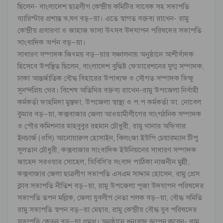
ছিলেন- বাংলাদেশ ছাত্রলীগ কেন্দ্রীয় কমিটির সাবেক সহ সভাপতি
ব্যারিস্টার প্রশান্ত ভ‚ষণ বড়–য়া। এতে স্বাগত বক্তব্য রাখেন- রামু
কেন্দ্রীয় প্রবারণা ও জাহাজ ভাসা উৎসব উদযাপন পরিষদের সভাপতি
সাংবাদিক অর্পন বড়–য়া।
সাধারণ সম্পাদক জিৎময় বড়–য়ার সঞ্চালনায় অনুষ্ঠানে আশীর্বাদক
হিসেবে উপস্থিত ছিলেন, বাংলাদেশ বুদ্ধিষ্ট ফেডারেশনের যুগ্ম সম্পাদক,
ঢাকা আন্তর্জাতিক বৌদ্ধ বিহারের উপাধ্যক্ষ ও সৌগত সম্পাদক ভিক্ষু
সুনন্দপ্রিয় থের। বিশেষ অতিথির বক্তব্য রাখেন-রামু উপজেলা নির্বাহী
কর্মকর্তা ফাহমিদা মুস্তফা, উপজেলা স্বাস্থ্য ও প.প কর্মকর্তা ডা. নোবেল
কুমার বড়–য়া, কক্সবাজার জেলা আওয়ামীলীগের সাংগঠনিক সম্পাদক
ও পৌর কমিশনার মাহবুবুর রহমান চৌধুরী, রামু থানার অফিসার
ইনচার্জ (ওসি) আনোয়ারুল হোসাইন, ঝিলংজা ইউপি চেয়ারম্যান টিপু
সুলতান চৌধুরী, কক্সবাজার সাংবাদিক ইউনিয়নের সাধারণ সম্পাদক
জাহেদ সরওয়ার সোহেল, ডিবিসি’র সংবাদ পাঠিকা নাজনীন মুন্নী,
কক্সবাজার জেলা ছাত্রলীগ সভাপতি এসএম সাদ্দাম হোসেন, রামু প্রেস
ক্লাব সভাপতি নীতিশ বড়–য়া, রামু উপজেলা পূজা উদযাপন পরিষদের
সভাপতি তপন মল্লিক, জেলা যুবলীগ নেতা পলক বড়–য়া, বৌদ্ধ সমিতি
রামু সভাপতি স্বপন বড়–য়া মেম্বার, রামু কেন্দ্রীয় বৌদ্ধ যুব পরিষদের
সভাপতি কেতন বড়–য়া প্রমূখ। অনুষ্ঠানে ধন্যবাদ জ্ঞাপন করেন- রামু