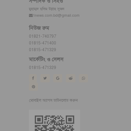
সম্পাদক ও সিইও
মুহাম্মদ ছলিম উল্লাহ সুজন
1news.com.bd@gmail.com
নিউজ রুম
01821-740797
01815-471400
01815-471329
মার্কেটিং ও সেলস
01815-471329
মোবাইল অ্যাপস ডাউনলোড করুন