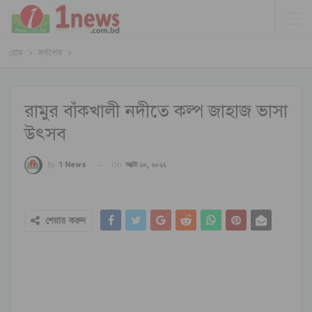
হোম
সর্বশেষ
রামুর বাঁকখালী নদীতে কল্প জাহাজ ভাসা
উৎসব
On
অক্টো ১০, ২০২২
By
1 News
শেয়ার করুন