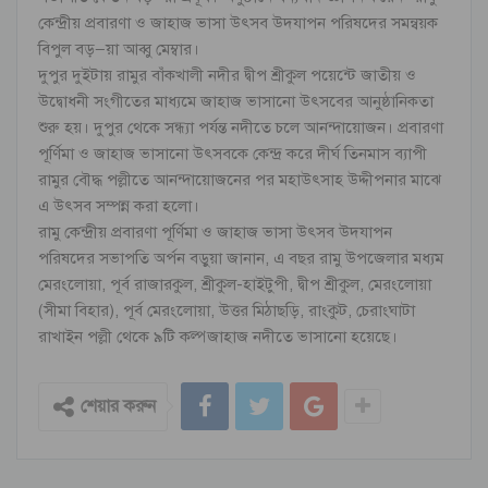
কেন্দ্রীয় প্রবারণা ও জাহাজ ভাসা উৎসব উদযাপন পরিষদের সমন্বয়ক
বিপুল বড়–য়া আব্বু মেম্বার।
দুপুর দুইটায় রামুর বাঁকখালী নদীর দ্বীপ শ্রীকুল পয়েন্টে জাতীয় ও
উদ্বোধনী সংগীতের মাধ্যমে জাহাজ ভাসানো উৎসবের আনুষ্ঠানিকতা
শুরু হয়। দুপুর থেকে সন্ধ্যা পর্যন্ত নদীতে চলে আনন্দায়োজন। প্রবারণা
পূর্ণিমা ও জাহাজ ভাসানো উৎসবকে কেন্দ্র করে দীর্ঘ তিনমাস ব্যাপী
রামুর বৌদ্ধ পল্লীতে আনন্দায়োজনের পর মহাউৎসাহ উদ্দীপনার মাঝে
এ উৎসব সম্পন্ন করা হলো।
রামু কেন্দ্রীয় প্রবারণা পূর্ণিমা ও জাহাজ ভাসা উৎসব উদযাপন
পরিষদের সভাপতি অর্পন বড়ুয়া জানান, এ বছর রামু উপজেলার মধ্যম
মেরংলোয়া, পূর্ব রাজারকুল, শ্রীকুল-হাইটুপী, দ্বীপ শ্রীকুল, মেরংলোয়া
(সীমা বিহার), পূর্ব মেরংলোয়া, উত্তর মিঠাছড়ি, রাংকুট, চেরাংঘাটা
রাখাইন পল্লী থেকে ৯টি কল্পজাহাজ নদীতে ভাসানো হয়েছে।
শেয়ার করুন