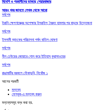
বিদেশি ও প্রবাসীদের ডাকছে শেয়ারবাজার
আরও খবর জানতে
লেখক থেকে আরো
সর্বশেষ
ইরানি ক্ষেপণাস্ত্রের অপেক্ষায় ইসরাইল; বৈরুত হামলার পর বাড়ছে উত্তেজনা
সর্বশেষ
ইসলামী ব্যাংকের পরিচালনা পর্ষদ বাতিল ঘোষণা
সর্বশেষ
নীল ঢেউয়ের জোয়ারে গোল করে ইতিহাস কুরাসাওয়ের
সর্বশেষ
রাঙামাটির বরকলে নৌকাডুবি, নিখোঁজ ১
আগের
পরবর্তী
মন্তব্য
ফেসবুক-এ মন্তব্য করুন
মন্তব্যসমূহ বন্ধ করা হয়.