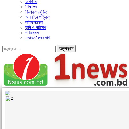
অর্থনীতি
শিক্ষাঙ্গন
বিজ্ঞান-প্রযুক্তি
অনলাইন পত্রিকা
লাইফস্টাইল
কৃষি ও পরিবেশ
গণমাধ্যম
মতামত/লেখালেখি