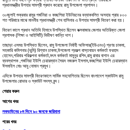
প্রধানমন্ত্রীর উপহার সামগ্রী প্রদান করেছে রামু উপজেলা প্রশাসন।
৩০জুলাই শুক্রবার রামুর গর্জনিয়া ও কচ্ছপিয়া ইউনিয়নের বন্যাকবলিত অসহায় প্রায় ৮০০
শত পরিবারে মাঝে মাননীয় প্রধানমন্ত্রী শেখ হাসিনার এ উপহার সামগ্রী বিতরণ করা হয়।
বিতরণ কালে প্রধান অতিথি হিসাবে উপস্থিত ছিলেন কক্সবাজার জেলার অতিরিক্ত জেলা
প্রশাসক (শিক্ষা ও আইসিটি) বিভীষণ কান্তি দাশ।
তাছাড়া এসময় উপস্থিত ছিলেন, রামু উপজেলা নির্বাহী অফিসার(ইউএনও) প্রণয় চাকমা,
সহকারি কমিশনার (ভুমি) রিগ্যান চাকমা,উপজেলা প্রকল্প বাস্তবায়ন কর্মকর্তা ফরহাদ
হোসেন,পরিবার পরিকল্পনা কর্মকর্তা,মৎস কর্মকর্তা মামুনুর রশিদ,রামু রাবার বাগান এর
ব্যবস্থাপক ,গর্জনিয়া ইউপি চেয়ারম্যান সৈয়দ নজরুল ইসলাম,কচ্ছপিয়া ইউপি চেয়ারম্যান
ঈসমাইল মোঃ আবু নোমান প্রমুখ।
এদিকে উপহার সামগ্রী বিতরণকালে সার্বিক সহযোগিতায় ছিলেন বাংলাদেশ স্কাউটস রামু
উপজেলার রোভার ও স্কাউট সদস্য বৃন্দ।
শেয়ার করুন
আগের খবর
লকডাউনের ৮ম দিনে ৯০ জনকে জরিমানা
পরের খবর