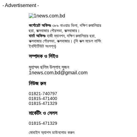
- Advertisement -
কর্পোরেট অফিসঃ
৩৮৯ নাওয়ার ভিলা, দক্ষিণ রুমালিয়ার
ছরা, কক্সবাজার পৌরসভা, কক্সবাজার।
বার্তা অফিসঃ
হাজী ম্যানশন, দক্ষিণ রুমালিয়ার ছরা,
কক্সবাজার পৌরসভা, কক্সবাজার। (দি কক্স মডেল নার্সিং
ইনস্টিটিউট সংলগ্ন)
সম্পাদক ও সিইও
মুহাম্মদ ছলিম উল্লাহ সুজন
1news.com.bd@gmail.com
নিউজ রুম
01821-740797
01815-471400
01815-471329
মার্কেটিং ও সেলস
01815-471329
মোবাইল অ্যাপস ডাউনলোড করুন