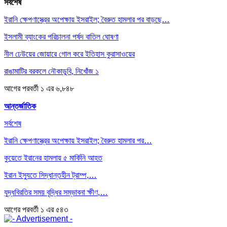
সর্বশেষ
ইরানি ক্ষেপণাস্ত্রের অপেক্ষায় ইসরাইল; বৈরুত হামলার পর বাড়ছে…
ইসলামী ব্যাংকের পরিচালনা পর্ষদ বাতিল ঘোষণা
নীল ঢেউয়ের জোয়ারে গোল করে ইতিহাস কুরাসাওয়ের
রাঙামাটির বরকলে নৌকাডুবি, নিখোঁজ ১
আগের
পরবর্তী
১ এর ৬,৮৪৮
আন্তর্জাতিক
সর্বশেষ
ইরানি ক্ষেপণাস্ত্রের অপেক্ষায় ইসরাইল; বৈরুত হামলার পর…
কুয়েতে ইরানের হামলায় ৫ মার্কিনি আহত
ইরান ইস্যুতে সিদ্ধান্তহীন ট্রাম্প,…
যুদ্ধবিরতির সময় বৃদ্ধির সম্ভাবনা ক্ষীণ,…
আগের
পরবর্তী
১ এর ৫৪৩