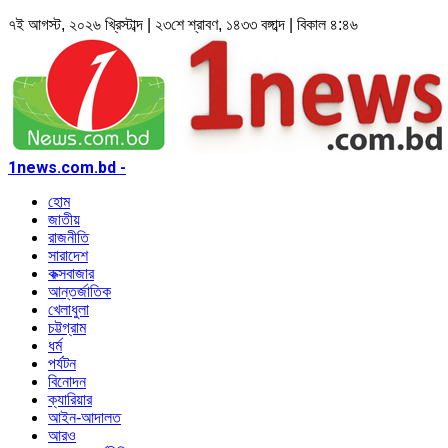
৭ই আগস্ট, ২০২৬ খ্রিস্টাব্দ | ২৩শে শ্রাবণ, ১৪৩৩ বঙ্গাব্দ | বিকাল ৪:৪৬
1news.com.bd -
হোম
জাতীয়
রাজনীতি
সারাদেশ
কক্সবাজার
আন্তর্জাতিক
খেলাধুলা
চট্টগ্রাম
ধর্ম
পর্যটন
বিনোদন
ক্যারিয়ার
আইন-আদালত
আরও