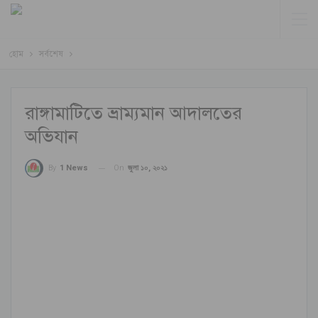
হোম
সর্বশেষ
রাঙ্গামাটিতে ভ্রাম্যমান আদালতের
অভিযান
On
জুলা ১০, ২০২১
By
1 News