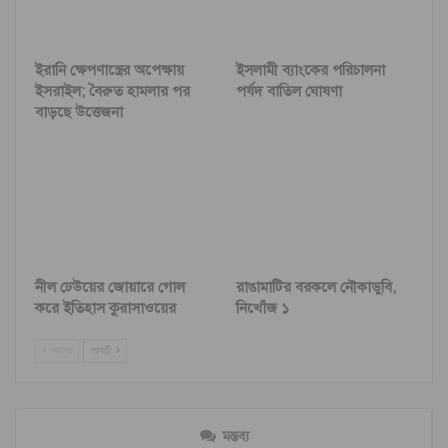
ইরানি ক্ষেপণাস্ত্রের অপেক্ষায়
ইসলামী ব্যাংকের পরিচালনা
ইসরাইল; বৈরুত হামলার পর
পর্ষদ বাতিল ঘোষণা
বাড়ছে উত্তেজনা
নীল ঢেউয়ের জোয়ারে গোল
রাঙামাটির বরকলে নৌকাডুবি,
করে ইতিহাস কুরাসাওয়ের
নিখোঁজ ১
আগের
পরবর্তী
মন্তব্য