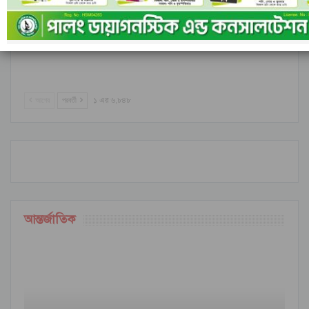
রাঙামাটির বরকলে নৌকাডুবি, নিখোঁজ ১
আগের
পরবর্তী
১ এর ৬,৮৪৮
আন্তর্জাতিক