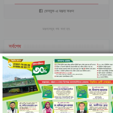
ফেসবুক-এ মন্তব্য করুন
মন্তব্যসমূহ বন্ধ করা হয়.
সর্বশেষ
ইরানি ক্ষেপণাস্ত্রের অপেক্ষায় ইসরাইল; বৈরুত হামলার
পর বাড়ছে…
ইসলামী ব্যাংকের পরিচালনা পর্ষদ বাতিল ঘোষণা
নীল ঢেউয়ের জোয়ারে গোল করে ইতিহাস কুরাসাওয়ের