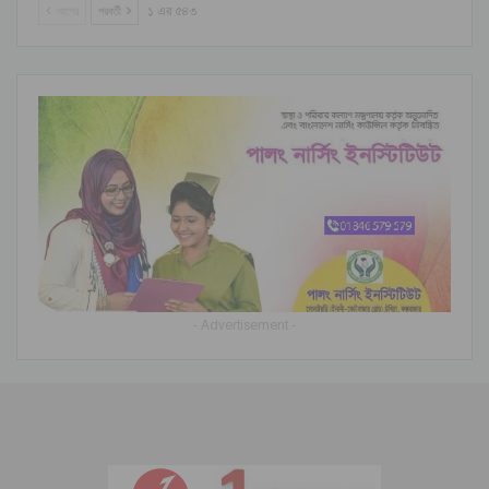
আগের
পরবর্তী
১ এর ৫৪৩
- Advertisement -