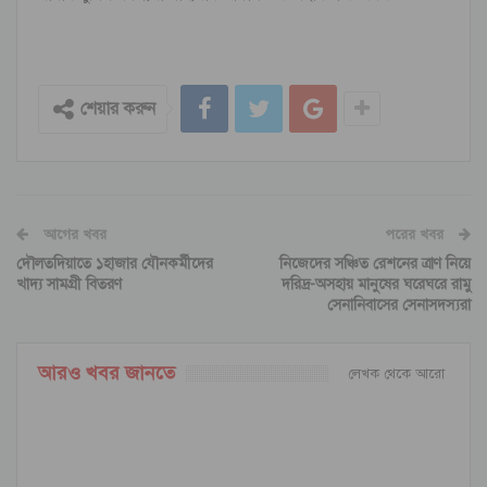
শেয়ার করুন
আগের খবর
পরের খবর
দৌলতদিয়াতে ১হাজার যৌনকর্মীদের
নিজেদের সঞ্চিত রেশনের ত্রাণ নিয়ে
খাদ্য সামগ্রী বিতরণ
দরিদ্র-অসহায় মানুষের ঘরেঘরে রামু
সেনানিবাসের সেনাসদস্যরা
আরও খবর জানতে
লেখক থেকে আরো