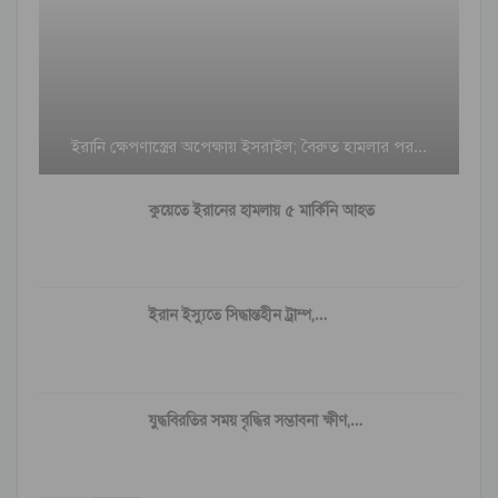
ইরানি ক্ষেপণাস্ত্রের অপেক্ষায় ইসরাইল; বৈরুত হামলার পর…
কুয়েতে ইরানের হামলায় ৫ মার্কিনি আহত
ইরান ইস্যুতে সিদ্ধান্তহীন ট্রাম্প,…
যুদ্ধবিরতির সময় বৃদ্ধির সম্ভাবনা ক্ষীণ,…