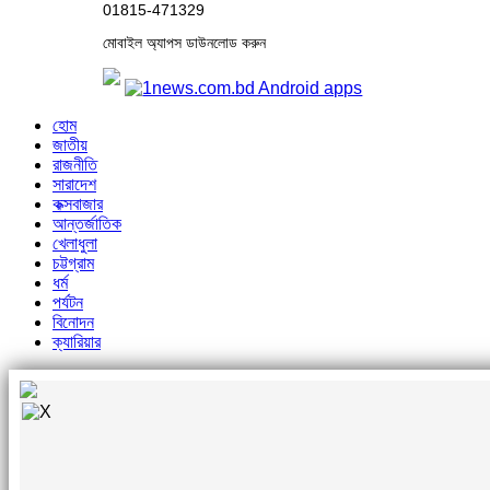
01815-471329
মোবাইল অ্যাপস ডাউনলোড করুন
হোম
জাতীয়
রাজনীতি
সারাদেশ
কক্সবাজার
আন্তর্জাতিক
খেলাধুলা
চট্টগ্রাম
ধর্ম
পর্যটন
বিনোদন
ক্যারিয়ার