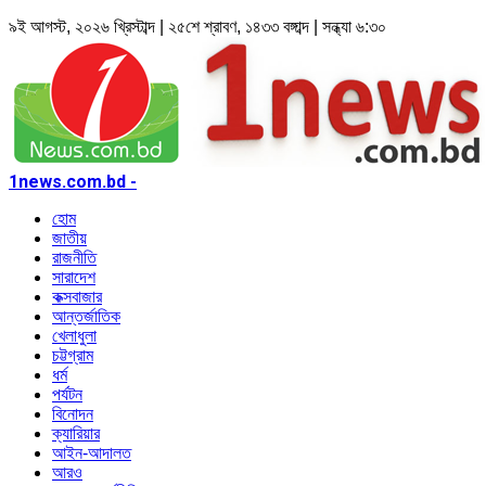
৯ই আগস্ট, ২০২৬ খ্রিস্টাব্দ | ২৫শে শ্রাবণ, ১৪৩৩ বঙ্গাব্দ | সন্ধ্যা ৬:৩০
1news.com.bd -
হোম
জাতীয়
রাজনীতি
সারাদেশ
কক্সবাজার
আন্তর্জাতিক
খেলাধুলা
চট্টগ্রাম
ধর্ম
পর্যটন
বিনোদন
ক্যারিয়ার
আইন-আদালত
আরও