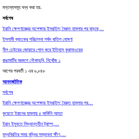
মন্তব্যসমূহ বন্ধ করা হয়.
সর্বশেষ
ইরানি ক্ষেপণাস্ত্রের অপেক্ষায় ইসরাইল; বৈরুত হামলার পর বাড়ছে…
ইসলামী ব্যাংকের পরিচালনা পর্ষদ বাতিল ঘোষণা
নীল ঢেউয়ের জোয়ারে গোল করে ইতিহাস কুরাসাওয়ের
রাঙামাটির বরকলে নৌকাডুবি, নিখোঁজ ১
আগের
পরবর্তী
১ এর ৬,৮৪৮
আন্তর্জাতিক
সর্বশেষ
ইরানি ক্ষেপণাস্ত্রের অপেক্ষায় ইসরাইল; বৈরুত হামলার পর…
কুয়েতে ইরানের হামলায় ৫ মার্কিনি আহত
ইরান ইস্যুতে সিদ্ধান্তহীন ট্রাম্প,…
যুদ্ধবিরতির সময় বৃদ্ধির সম্ভাবনা ক্ষীণ,…