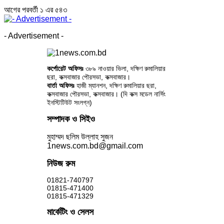
আগের
পরবর্তী
১ এর ৫৪৩
- Advertisement -
কর্পোরেট অফিসঃ
৩৮৯ নাওয়ার ভিলা, দক্ষিণ রুমালিয়ার
ছরা, কক্সবাজার পৌরসভা, কক্সবাজার।
বার্তা অফিসঃ
হাজী ম্যানশন, দক্ষিণ রুমালিয়ার ছরা,
কক্সবাজার পৌরসভা, কক্সবাজার। (দি কক্স মডেল নার্সিং
ইনস্টিটিউট সংলগ্ন)
সম্পাদক ও সিইও
মুহাম্মদ ছলিম উল্লাহ সুজন
1news.com.bd@gmail.com
নিউজ রুম
01821-740797
01815-471400
01815-471329
মার্কেটিং ও সেলস