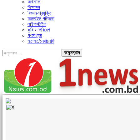
অর্থনীতি
শিক্ষাঙ্গন
বিজ্ঞান-প্রযুক্তি
অনলাইন পত্রিকা
লাইফস্টাইল
কৃষি ও পরিবেশ
গণমাধ্যম
মতামত/লেখালেখি