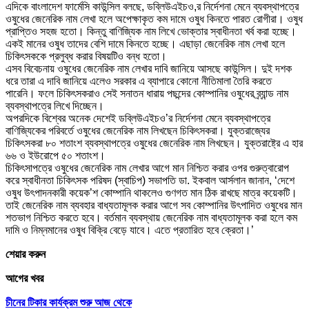
এদিকে বাংলাদেশ ফার্মেসি কাউন্সিল বলছে, ডব্লিউএইচও,র নির্দেশনা মেনে ব্যবস্থাপত্রে
ওষুধের জেনেরিক নাম লেখা হলে অপেক্ষাকৃত কম দামে ওষুধ কিনতে পারত রোগীরা। ওষুধ
প্রাপ্তিও সহজ হতো। কিন্তু বাণিজ্যিক নাম লিখে ভোক্তার স্বাধীনতা খর্ব করা হচ্ছে।
একই মানের ওষুধ তাদের বেশি দামে কিনতে হচ্ছে। এছাড়া জেনেরিক নাম লেখা হলে
চিকিৎসককে প্রলুব্ধ করার বিষয়টিও বন্ধ হতো।
এসব বিবেচনায় ওষুধের জেনেরিক নাম লেখার দাবি জানিয়ে আসছে কাউন্সিল। দুই দশক
ধরে তারা এ দাবি জানিয়ে এলেও সরকার এ ব্যাপারে কোনো নীতিমালা তৈরি করতে
পারেনি। ফলে চিকিৎসকরাও সেই সনাতন ধারায় পছন্দের কোম্পানির ওষুধের ব্র্যান্ড নাম
ব্যবস্থাপত্রে লিখে দিচ্ছেন।
অপরদিকে বিশ্বের অনেক দেশেই ডব্লিউএইচও’র নির্দেশনা মেনে ব্যবস্থাপত্রে
বাণিজ্যিকের পরিবর্তে ওষুধের জেনেরিক নাম লিখছেন চিকিৎসকরা। যুক্তরাজ্যের
চিকিৎসকরা ৮০ শতাংশ ব্যবস্থাপত্রে ওষুধের জেনেরিক নাম লিখছেন। যুক্তরাষ্ট্রে এ হার
৬৬ ও ইউরোপে ৫০ শতাংশ।
চিকিৎসাপত্রে ওষুধের জেনেরিক নাম লেখার আগে মান নিশ্চিত করার ওপর গুরুত্বারোপ
করে স্বাধীনতা চিকিৎসক পরিষদ (স্বাচিপ) সভাপতি ডা. ইকবাল আর্সলান জানান, ‘দেশে
ওষুধ উৎপাদনকারী কয়েক’শ কোম্পানি থাকলেও গুণগত মান ঠিক রাখছে মাত্র কয়েকটি।
তাই জেনেরিক নাম ব্যবহার বাধ্যতামূলক করার আগে সব কোম্পানির উৎপাদিত ওষুধের মান
শতভাগ নিশ্চিত করতে হবে। বর্তমান ব্যবস্থায় জেনেরিক নাম বাধ্যতামূলক করা হলে কম
দামি ও নিম্নমানের ওষুধ বিক্রি বেড়ে যাবে। এতে প্রতারিত হবে ক্রেতা।’
শেয়ার করুন
আগের খবর
চীনের টিকার কার্যক্রম শুরু আজ থেকে