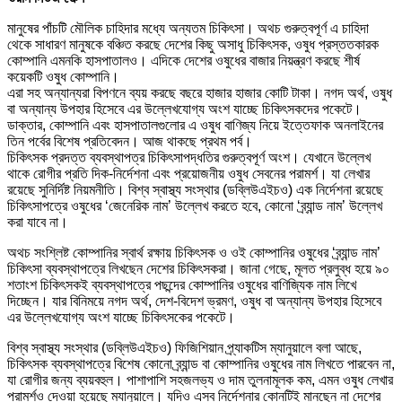
মানুষের পাঁচটি মৌলিক চাহিদার মধ্যে অন্যতম চিকিৎসা। অথচ গুরুত্বপূর্ণ এ চাহিদা
থেকে সাধারণ মানুষকে বঞ্চিত করছে দেশের কিছু অসাধু চিকিৎসক, ওষুধ প্রস্ততকারক
কোম্পানি এমনকি হাসপাতালও। এদিকে দেশের ওষুধের বাজার নিয়ন্ত্রণ করছে শীর্ষ
কয়েকটি ওষুধ কোম্পানি।
এরা সহ অন্যান্যরা বিপণনে ব্যয় করছে বছরে হাজার হাজার কোটি টাকা। নগদ অর্থ, ওষুধ
বা অন্যান্য উপহার হিসেবে এর উল্লেখযোগ্য অংশ যাচ্ছে চিকিৎসকদের পকেটে।
ডাক্তার, কোম্পানি এবং হাসপাতালগুলোর এ ওষুধ বাণিজ্য নিয়ে ইত্তেফাক অনলাইনের
তিন পর্বের বিশেষ প্রতিবেদন। আজ থাকছে প্রথম পর্ব।
চিকিৎসক প্রদত্ত ব্যবস্থাপত্র চিকিৎসাপদ্ধতির গুরুত্বপূর্ণ অংশ। যেখানে উল্লেখ
থাকে রোগীর প্রতি দিক-নির্দেশনা এবং প্রয়োজনীয় ওষুধ সেবনের পরামর্শ। যা লেখার
রয়েছে সুনির্দিষ্ট নিয়মনীতি। বিশ্ব স্বাস্থ্য সংস্থার (ডব্লিউএইচও) এক নির্দেশনা রয়েছে
চিকিৎসাপত্রে ওষুধের ‘জেনেরিক নাম’ উল্লেখ করতে হবে, কোনো ‘ব্র্যান্ড নাম’ উল্লেখ
করা যাবে না।
অথচ সংশ্লিষ্ট কোম্পানির স্বার্থ রক্ষায় চিকিৎসক ও ওই কোম্পানির ওষুধের ‘ব্র্যান্ড নাম’
চিকিৎসা ব্যবস্থাপত্রে লিখছেন দেশের চিকিৎসকরা। জানা গেছে, মূলত প্রলুব্ধ হয়ে ৯০
শতাংশ চিকিৎসকই ব্যবস্থাপত্রে পছন্দের কোম্পানির ওষুধের বাণিজ্যিক নাম লিখে
দিচ্ছেন। যার বিনিময়ে নগদ অর্থ, দেশ-বিদেশ ভ্রমণ, ওষুধ বা অন্যান্য উপহার হিসেবে
এর উল্লেখযোগ্য অংশ যাচ্ছে চিকিৎসকের পকেটে।
বিশ্ব স্বাস্থ্য সংস্থার (ডব্লিউএইচও) ফিজিশিয়ান প্র্যাকটিস ম্যানুয়ালে বলা আছে,
চিকিৎসক ব্যবস্থাপত্রে বিশেষ কোনো ব্র্যান্ড বা কোম্পানির ওষুধের নাম লিখতে পারবেন না,
যা রোগীর জন্য ব্যয়বহুল। পাশাপাশি সহজলভ্য ও দাম তুলনামূলক কম, এমন ওষুধ লেখার
পরামর্শও দেওয়া হয়েছে ম্যানুয়ালে। যদিও এসব নির্দেশনার কোনটিই মানছেন না দেশের