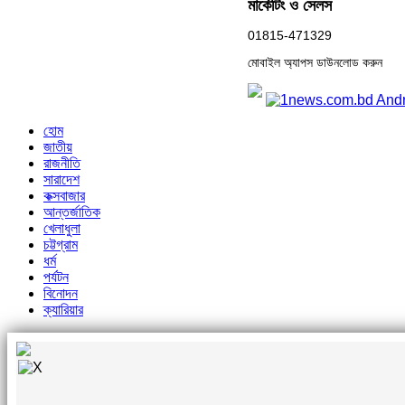
মার্কেটিং ও সেলস
01815-471329
মোবাইল অ্যাপস ডাউনলোড করুন
হোম
জাতীয়
রাজনীতি
সারাদেশ
কক্সবাজার
আন্তর্জাতিক
খেলাধুলা
চট্টগ্রাম
ধর্ম
পর্যটন
বিনোদন
ক্যারিয়ার