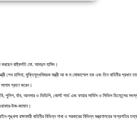
 করছেন রাষ্ট্রপতি মো. আবদুল হামিদ।
ন্ত্রী শেখ হাসিনা, মুক্তিযুদ্ধবিষয়ক মন্ত্রী আ ক ম মোজাম্মেল হক এবং তিন বাহিনীর প্রধান 
য়ে সালাম গ্রহণ করেন।
, পুলিশ, র্যাব, আনসার ও ভিডিপি, কোস্ট গার্ড এবং ফায়ার সার্ভিস ও সিভিল ডিফেন্সের স
 ওয়াকার-উজ-জামান।
িনী, আইন-শৃঙ্খলা রক্ষাকারী বাহিনীর বিভিন্ন শাখা ও সরকারের বিভিন্ন মন্ত্রণালয়ের অগ্রগতির