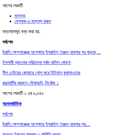
আগের
পরবর্তী
মন্তব্য
ফেসবুক-এ মন্তব্য করুন
মন্তব্যসমূহ বন্ধ করা হয়.
সর্বশেষ
ইরানি ক্ষেপণাস্ত্রের অপেক্ষায় ইসরাইল; বৈরুত হামলার পর বাড়ছে…
ইসলামী ব্যাংকের পরিচালনা পর্ষদ বাতিল ঘোষণা
নীল ঢেউয়ের জোয়ারে গোল করে ইতিহাস কুরাসাওয়ের
রাঙামাটির বরকলে নৌকাডুবি, নিখোঁজ ১
আগের
পরবর্তী
১ এর ৬,৮৪৮
আন্তর্জাতিক
সর্বশেষ
ইরানি ক্ষেপণাস্ত্রের অপেক্ষায় ইসরাইল; বৈরুত হামলার পর…
কুয়েতে ইরানের হামলায় ৫ মার্কিনি আহত