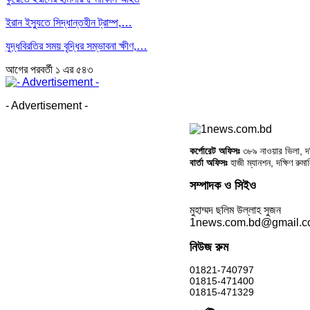
ইরান ইস্যুতে সিদ্ধান্তহীন ট্রাম্প,…
যুদ্ধবিরতির সময় বৃদ্ধির সম্ভাবনা ক্ষীণ,…
আগের
পরবর্তী
১ এর ৫৪৩
- Advertisement -
কর্পোরেট অফিসঃ
৩৮৯ নাওয়ার ভিলা, দক্
বার্তা অফিসঃ
হাজী ম্যানশন, দক্ষিণ রুম
সম্পাদক ও সিইও
মুহাম্মদ ছলিম উল্লাহ সুজন
1news.com.bd@gmail.
নিউজ রুম
01821-740797
01815-471400
01815-471329