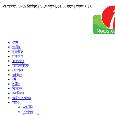
৭ই আগস্ট, ২০২৬ খ্রিস্টাব্দ | ২৩শে শ্রাবণ, ১৪৩৩ বঙ্গাব্দ | সকাল ৭:৫৭
হোম
জাতীয়
রাজনীতি
সারাদেশ
কক্সবাজার
আন্তর্জাতিক
খেলাধুলা
চট্টগ্রাম
ধর্ম
পর্যটন
বিনোদন
ক্যারিয়ার
আইন-আদালত
আরও
অর্থনীতি
শিক্ষাঙ্গন