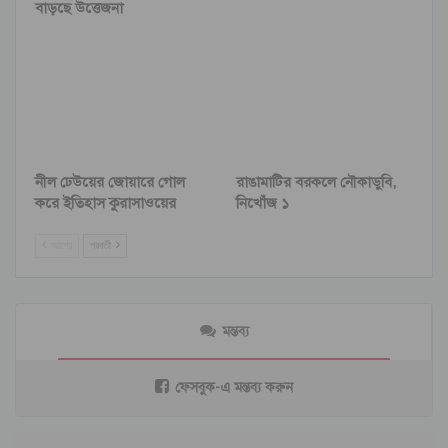
বাড়ছে উত্তেজনা
নীল ঢেউয়ের জোয়ারে গোল
রাঙামাটির বরকলে নৌকাডুবি,
করে ইতিহাস কুরাসাওয়ের
নিখোঁজ ১
আগের
পরবর্তী
মন্তব্য
ফেসবুক-এ মন্তব্য করুন