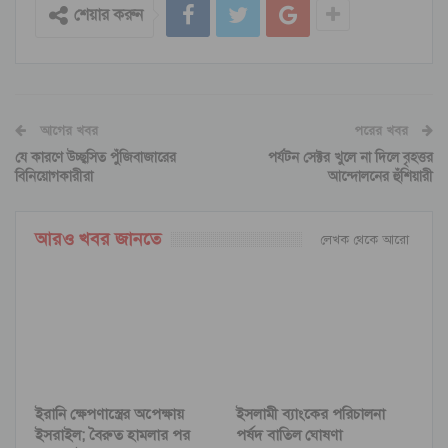
শেয়ার করুন
আগের খবর
পরের খবর
যে কারণে উচ্ছ্বসিত পুঁজিবাজারের
পর্যটন সেক্টর খুলে না দিলে বৃহত্তর
বিনিয়োগকারীরা
আন্দোলনের হুঁশিয়ারী
আরও খবর জানতে
লেখক থেকে আরো
ইরানি ক্ষেপণাস্ত্রের অপেক্ষায়
ইসলামী ব্যাংকের পরিচালনা
ইসরাইল; বৈরুত হামলার পর
পর্ষদ বাতিল ঘোষণা