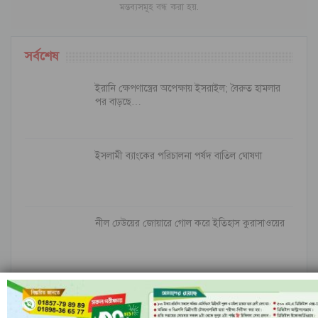
মন্তব্যসমূহ বন্ধ করা হয়.
সর্বশেষ
ইরানি ক্ষেপণাস্ত্রের অপেক্ষায় ইসরাইল; বৈরুত হামলার
পর বাড়ছে…
ইসলামী ব্যাংকের পরিচালনা পর্ষদ বাতিল ঘোষণা
নীল ঢেউয়ের জোয়ারে গোল করে ইতিহাস কুরাসাওয়ের
রাঙামাটির বরকলে নৌকাডুবি, নিখোঁজ ১