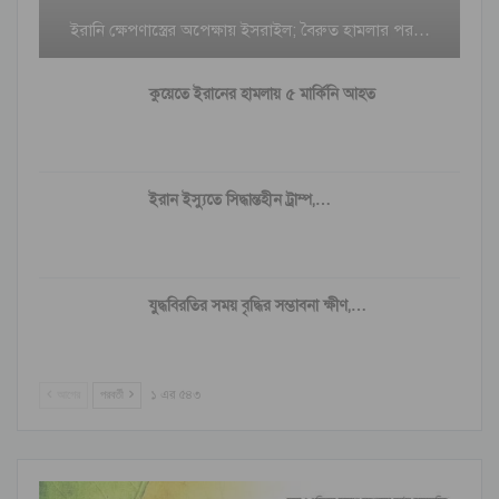
ইরানি ক্ষেপণাস্ত্রের অপেক্ষায় ইসরাইল; বৈরুত হামলার পর…
কুয়েতে ইরানের হামলায় ৫ মার্কিনি আহত
ইরান ইস্যুতে সিদ্ধান্তহীন ট্রাম্প,…
যুদ্ধবিরতির সময় বৃদ্ধির সম্ভাবনা ক্ষীণ,…
আগের
পরবর্তী
১ এর ৫৪৩