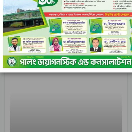
আগের
পরবর্তী
১ এর ৬,৮৪৮
আন্তর্জাতিক