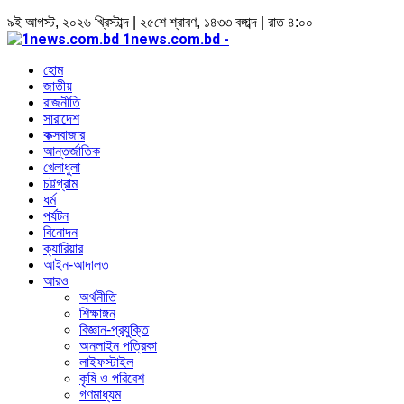
৯ই আগস্ট, ২০২৬ খ্রিস্টাব্দ | ২৫শে শ্রাবণ, ১৪৩৩ বঙ্গাব্দ | রাত ৪:০০
1news.com.bd -
হোম
জাতীয়
রাজনীতি
সারাদেশ
কক্সবাজার
আন্তর্জাতিক
খেলাধুলা
চট্টগ্রাম
ধর্ম
পর্যটন
বিনোদন
ক্যারিয়ার
আইন-আদালত
আরও
অর্থনীতি
শিক্ষাঙ্গন
বিজ্ঞান-প্রযুক্তি
অনলাইন পত্রিকা
লাইফস্টাইল
কৃষি ও পরিবেশ
গণমাধ্যম