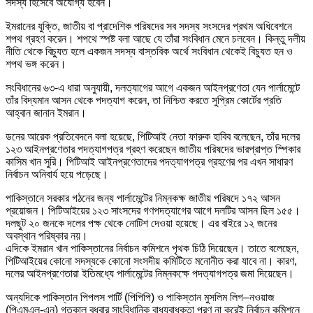
সদস্য হিসেবে অযোগ্য হবেন।
ইমরানের যুক্তি, জাতীয় বা প্রাদেশিক পরিষদের সব সদস্য সংসদের প্রথম অধিবেশনে
শপথ গ্রহণ করেন। শপথে স্পষ্ট বলা আছে যে তাঁরা সংবিধান মেনে চলবেন। কিন্তু দলীয়
নীতি থেকে বিচ্যুত হলে একজন সদস্য বাস্তবিক অর্থে সংবিধান থেকেই বিচ্যুত হন ও
শপথ ভঙ্গ করেন।
সংবিধানের ৬৩-এ ধারা অনুযায়ী, দলত্যাগের আগে একজন আইনপ্রণেতা যেন পার্লামেন্টে
তাঁর বিদ্যমান আসন থেকে পদত্যাগ করেন, তা নিশ্চিত করতে সুপ্রিম কোর্টের প্রতি
আহ্বান জানান ইমরান।
ডনের আরেক প্রতিবেদনে বলা হয়েছে, পিটিআই নেতা ফারুক হাবিব বলেছেন, তাঁর দলের
১২৩ আইনপ্রণেতার পদত্যাগপত্র গ্রহণ করেছেন জাতীয় পরিষদের ভারপ্রাপ্ত স্পিকার
কাসিম খান সুরি। পিটিআই আইনপ্রণেতাদের পদত্যাগপত্র গ্রহণের পর এখন সাধারণ
নির্বাচন অনিবার্য হয়ে পড়েছে।
পাকিস্তানে সরকার গঠনের জন্য পার্লামেন্টের নিম্নকক্ষ জাতীয় পরিষদে ১৭২ আসন
প্রয়োজন। পিটিআইয়ের ১২৩ সাংসদের গণপদত্যাগের আগে দলটির আসন ছিল ১৫৫।
দলছুট ২০ জনকে দলের পক্ষ থেকে নোটিশ দেওয়া হয়েছে। এর বাইরে ১২ জনের
অবস্থান পরিষ্কার নয়।
এদিকে ইমরান খান পাকিস্তানের নির্বাচন কমিশনে পৃথক চিঠি দিয়েছেন। তাতে বলেছেন,
পিটিআইয়ের কোনো সদস্যকে কোনো সংসদীয় কমিটিতে মনোনীত করা যাবে না। কারণ,
দলের আইনপ্রণেতারা ইতিমধ্যে পার্লামেন্টের নিম্নকক্ষে পদত্যাগপত্র জমা দিয়েছেন।
অন্যদিকে পাকিস্তান পিপলস পার্টি (পিপিপি) ও পাকিস্তান মুসলিম লিগ–নওয়াজ
(পিএমএল-এন) গতকাল বুধবার সাংবিধানিক বাধ্যবাধকতা পূরণ না করেই নির্বাচন কমিশনে