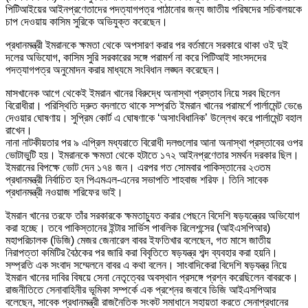
পিটিআইয়ের আইনপ্রণেতাদের পদত্যাগপত্র পাঠানোর জন্য জাতীয় পরিষদের সচিবালয়কে
চাপ দেওয়ায় কাসিম সুরিকে অভিযুক্ত করেছেন।
প্রধানমন্ত্রী ইমরানকে ক্ষমতা থেকে অপসারণ করার পর বর্তমানে সরকারে থাকা ওই দুই
দলের অভিযোগ, কাসিম সুরি সরকারের সঙ্গে পরামর্শ না করে পিটিআই সাংসদদের
পদত্যাগপত্র অনুমোদন করার মাধ্যমে সংবিধান লঙ্ঘন করেছেন।
মাসখানেক আগে থেকেই ইমরান খানের বিরুদ্ধে অনাস্থা প্রস্তাব নিয়ে সরব ছিলেন
বিরোধীরা। পরিস্থিতি দ্রুত বদলাতে থাকে সম্প্রতি ইমরান খানের পরামর্শে পার্লামেন্ট ভেঙে
দেওয়ার ঘোষণায়। সুপ্রিম কোর্ট এ ঘোষণাকে ‘অসাংবিধানিক’ উল্লেখ করে পার্লামেন্ট বহাল
রাখেন।
নানা নাটকীয়তার পর ৯ এপ্রিল মধ্যরাতে বিরোধী দলগুলোর আনা অনাস্থা প্রস্তাবের ওপর
ভোটাভুটি হয়। ইমরানকে ক্ষমতা থেকে হটাতে ১৭২ আইনপ্রণেতার সমর্থন দরকার ছিল।
ইমরানের বিপক্ষে ভোট দেন ১৭৪ জন। এরপর গত সোমবার পাকিস্তানের ২৩তম
প্রধানমন্ত্রী নির্বাচিত হন পিএমএল-এনের সভাপতি শাহবাজ শরিফ। তিনি সাবেক
প্রধানমন্ত্রী নওয়াজ শরিফের ভাই।
ইমরান খানের তরফে তাঁর সরকারকে ক্ষমতাচ্যুত করার পেছনে বিদেশি ষড়যন্ত্রের অভিযোগ
করা হচ্ছে। তবে পাকিস্তানের ইন্টার সার্ভিস পাবলিক রিলেশন্সের (আইএসপিআর)
মহাপরিচালক (ডিজি) মেজর জেনারেল বাবর ইফতিখার বলেছেন, গত মাসে জাতীয়
নিরাপত্তা কমিটির বৈঠকের পর জারি করা বিবৃতিতে ষড়যন্ত্র শব্দ ব্যবহার করা হয়নি।
সম্প্রতি এক সংবাদ সম্মেলনে বাবর এ কথা বলেন। সাংবাদিকেরা বিদেশি ষড়যন্ত্র নিয়ে
ইমরান খানের দাবির বিষয়ে সেনা নেতৃত্বের অবস্থান প্রসঙ্গে প্রশ্ন করেছিলেন বাবরকে।
রাজনীতিতে সেনাবাহিনীর ভূমিকা সম্পর্কে এক প্রশ্নের জবাবে ডিজি আইএসপিআর
বলেছেন, সাবেক প্রধানমন্ত্রী রাজনৈতিক সংকট সমাধানে সহায়তা করতে সেনাপ্রধানের