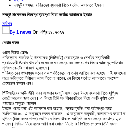
দলছুট সাংসদদের বিরুদ্ধে ব্যবস্থা নিতে সর্বোচ্চ আদালতে ইমরান
দলছুট সাংসদদের বিরুদ্ধে ব্যবস্থা নিতে সর্বোচ্চ আদালতে ইমরান
সর্বশেষ
By
1 news
On
এপ্রি ১৪, ২০২২
শেয়ার করুন
ওয়ান নিউজ ডেক্সঃ
পাকিস্তান তেহরিক-ই-ইনসাফের (পিটিআই) চেয়ারম্যান ও দেশটির সদ্যবিদায়ী
প্রধানমন্ত্রী ইমরান খান তাঁর দলের সংসদ সদস্যদের দলত্যাগের বিষয়ে আজ বৃহস্পতিবার
সুপ্রিম কোর্টের দ্বারস্থ হয়েছেন।
পাকিস্তানের গণমাধ্যম ডনের এক প্রতিবেদনে এ তথ্য জানিয়ে বলা হয়েছে, এই সংসদেরা
যাতে ভবিষ্যতে নির্বাচনে অংশ নিতে না পারেন, সে বিষয়ে সর্বোচ্চ আদালতের পদক্ষেপ
চেয়েছেন ইমরান খান।
পিটিআইয়ের আইনজীবী বাবর আওয়ান দলছুট সাংসদদের বিষয়ে ব্যবস্থা নিতে সুপ্রিম
কোর্টে আবেদন জমা দেন। এ বিষয়ে তিনি সব বিচারপতিকে নিয়ে একটি পূর্ণাঙ্গ বেঞ্চ
গঠনেরও অনুরোধ জানান।
ইমরান খানের করা ওই আবেদনে বলা হয়েছে, ফ্লোর ক্রসিং করা আইনপ্রণেতারা
সংবিধানের ৬৩–এ অনুচ্ছেদ লঙ্ঘন করেছেন। এ অনুচ্ছেদ অনুযায়ী, দলত্যাগের কারণে বা
হাউসে (নিজ দলের পক্ষে) ভোটদানে বিরত থাকলে সংশ্লিষ্ট সংসদ সদস্য অযোগ্য হতে
পারেন। নির্বাচন নিয়ে দলের জারি করা কোনো নির্দেশের বিপরীতে গেলেও তিনি সংসদ