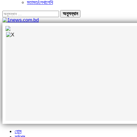
মতামত/লেখালেখি
হোম
সর্বশেষ