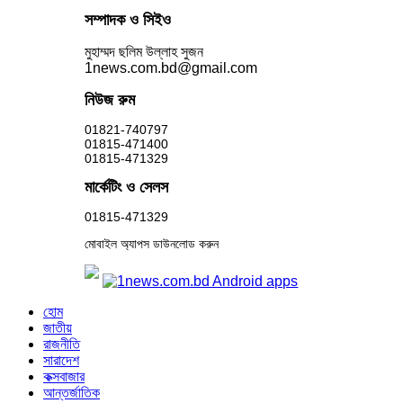
সম্পাদক ও সিইও
মুহাম্মদ ছলিম উল্লাহ সুজন
1news.com.bd@gmail.com
নিউজ রুম
01821-740797
01815-471400
01815-471329
মার্কেটিং ও সেলস
01815-471329
মোবাইল অ্যাপস ডাউনলোড করুন
হোম
জাতীয়
রাজনীতি
সারাদেশ
কক্সবাজার
আন্তর্জাতিক