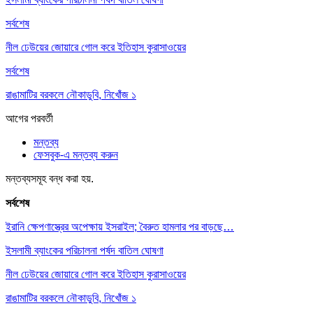
সর্বশেষ
নীল ঢেউয়ের জোয়ারে গোল করে ইতিহাস কুরাসাওয়ের
সর্বশেষ
রাঙামাটির বরকলে নৌকাডুবি, নিখোঁজ ১
আগের
পরবর্তী
মন্তব্য
ফেসবুক-এ মন্তব্য করুন
মন্তব্যসমূহ বন্ধ করা হয়.
সর্বশেষ
ইরানি ক্ষেপণাস্ত্রের অপেক্ষায় ইসরাইল; বৈরুত হামলার পর বাড়ছে…
ইসলামী ব্যাংকের পরিচালনা পর্ষদ বাতিল ঘোষণা
নীল ঢেউয়ের জোয়ারে গোল করে ইতিহাস কুরাসাওয়ের
রাঙামাটির বরকলে নৌকাডুবি, নিখোঁজ ১