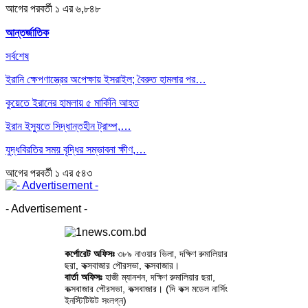
আগের
পরবর্তী
১ এর ৬,৮৪৮
আন্তর্জাতিক
সর্বশেষ
ইরানি ক্ষেপণাস্ত্রের অপেক্ষায় ইসরাইল; বৈরুত হামলার পর…
কুয়েতে ইরানের হামলায় ৫ মার্কিনি আহত
ইরান ইস্যুতে সিদ্ধান্তহীন ট্রাম্প,…
যুদ্ধবিরতির সময় বৃদ্ধির সম্ভাবনা ক্ষীণ,…
আগের
পরবর্তী
১ এর ৫৪৩
- Advertisement -
কর্পোরেট অফিসঃ
৩৮৯ নাওয়ার ভিলা, দক্ষিণ রুমালিয়ার
ছরা, কক্সবাজার পৌরসভা, কক্সবাজার।
বার্তা অফিসঃ
হাজী ম্যানশন, দক্ষিণ রুমালিয়ার ছরা,
কক্সবাজার পৌরসভা, কক্সবাজার। (দি কক্স মডেল নার্সিং
ইনস্টিটিউট সংলগ্ন)