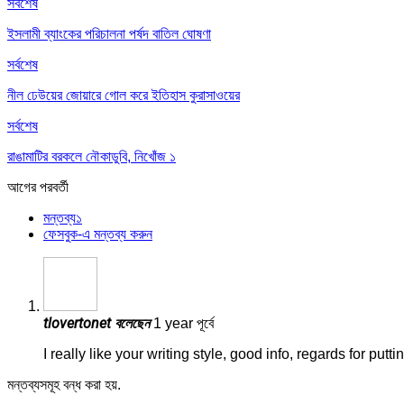
সর্বশেষ
ইসলামী ব্যাংকের পরিচালনা পর্ষদ বাতিল ঘোষণা
সর্বশেষ
নীল ঢেউয়ের জোয়ারে গোল করে ইতিহাস কুরাসাওয়ের
সর্বশেষ
রাঙামাটির বরকলে নৌকাডুবি, নিখোঁজ ১
আগের
পরবর্তী
মন্তব্য
১
ফেসবুক-এ মন্তব্য করুন
tlovertonet
বলেছেন
1 year পূর্বে
I really like your writing style, good info, regards for puttin
মন্তব্যসমূহ বন্ধ করা হয়.