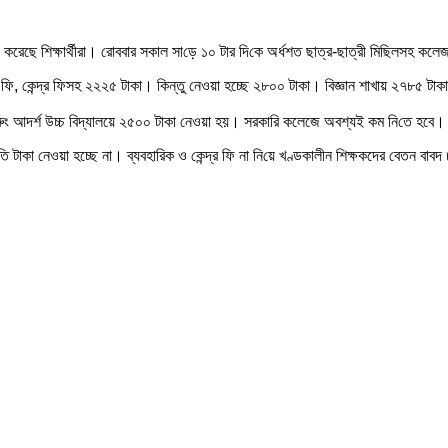
ছে শিক্ষার্থীরা। রোববার সকাল সা‌ড়ে ১০ টার দি‌কে অর্ধশত ছাত্র-ছাত্রী মি‌ছিলসহ কলেজ প্রাঙ
ার্ড ফি, কেন্দ্র ফিসহ ২২২৫ টাকা। কিন্তু নেওয়া হচ্ছে ২৮০০ টাকা। বিজ্ঞান শাখায় ২৭৮৫ টা
 ধুরুং আদর্শ উচ্চ বিদ্যালয়ে ২৫০০ টাকা নেওয়া হয়। সরকা‌রি কলেজে অবশ্যই কম নি‌তে হবে।
টাকা নেওয়া হচ্ছে না। ব্যবহারিক ও কেন্দ্র ফি না নি‌য়ে খণ্ডকালীন শিক্ষকদের বেতন বাবদ