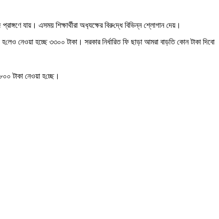
্গণে যায়। এসময় শিক্ষার্থীরা অধ‌্যক্ষে‌র বিরু‌দ্ধে বি‌ভিন্ন শ্লোগান দেয়।
কা হ‌লেও নেওয়া হচ্ছে ৩৩০০ টাকা। সরকার নির্ধা‌রিত ফি ছাড়া আমরা বাড়‌তি কোন টাকা দিবো
 ৮০০ টাকা নেওয়া হ‌চ্ছে।