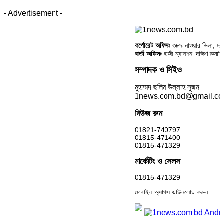
- Advertisement -
কর্পোরেট অফিসঃ
৩৮৯ নাওয়ার ভিলা, দক্
বার্তা অফিসঃ
হাজী ম্যানশন, দক্ষিণ রুম
সম্পাদক ও সিইও
মুহাম্মদ ছলিম উল্লাহ সুজন
1news.com.bd@gmail.
নিউজ রুম
01821-740797
01815-471400
01815-471329
মার্কেটিং ও সেলস
01815-471329
মোবাইল অ্যাপস ডাউনলোড করুন