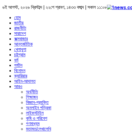
৬ই আগস্ট, ২০২৬ খ্রিস্টাব্দ | ২২শে শ্রাবণ, ১৪৩৩ বঙ্গাব্দ | সকাল ১১:০৮
হোম
জাতীয়
রাজনীতি
সারাদেশ
কক্সবাজার
আন্তর্জাতিক
খেলাধুলা
চট্টগ্রাম
ধর্ম
পর্যটন
বিনোদন
ক্যারিয়ার
আইন-আদালত
আরও
অর্থনীতি
শিক্ষাঙ্গন
বিজ্ঞান-প্রযুক্তি
অনলাইন পত্রিকা
লাইফস্টাইল
কৃষি ও পরিবেশ
গণমাধ্যম
মতামত/লেখালেখি