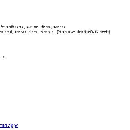
ষিণ রুমালিয়ার ছরা, কক্সবাজার পৌরসভা, কক্সবাজার।
ালিয়ার ছরা, কক্সবাজার পৌরসভা, কক্সবাজার। (দি কক্স মডেল নার্সিং ইনস্টিটিউট সংলগ্ন)
com