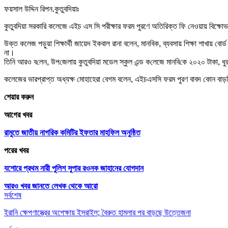
ফয়সাল উদ্দিন রিপন.কুতুবদিয়াঃ
কুতুব‌দিয়া সরকা‌রি কলেজে এইচ এস সি পরীক্ষার ফরম পুরণে অতিরিক্ত ফি নেওয়ায় বিক্ষোভ করে
উক্ত কলেজ পড়ুয়া শিক্ষার্থী জায়েদ ইকবাল রানা বলেন, মান‌বিক, ব্যবসায় শিক্ষা শাখায় বে
না।
তিনি আ‌রও ব‌লেন, উপ‌জেলায় কুতুব‌দিয়া মডেল স্কুল এন্ড ক‌লেজে মান‌বি‌কে ২০২০ টাকা,
কলেজের ভারপ্রাপ্ত অধ্যক্ষ মোহাহেরা বেগম বলেন, এইচএস‌সি ফরম পুরণ বাবদ কোন বাড়‌তি 
শেয়ার করুন
আগের খবর
রামুতে জাতীয় নাগরিক কমিটির ইফতার মাহফিল অনুষ্ঠিত
পরের খবর
যশোরে প্রথম নারী পুলিশ সুপার রওনক জাহানের যোগদান
আরও খবর জানতে
লেখক থেকে আরো
সর্বশেষ
ইরানি ক্ষেপণাস্ত্রের অপেক্ষায় ইসরাইল; বৈরুত হামলার পর বাড়ছে উত্তেজনা