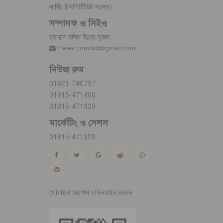
নার্সিং ইনস্টিটিউট সংলগ্ন)
সম্পাদক ও সিইও
মুহাম্মদ ছলিম উল্লাহ সুজন
1news.com.bd@gmail.com
নিউজ রুম
01821-740797
01815-471400
01815-471329
মার্কেটিং ও সেলস
01815-471329
মোবাইল অ্যাপস ডাউনলোড করুন