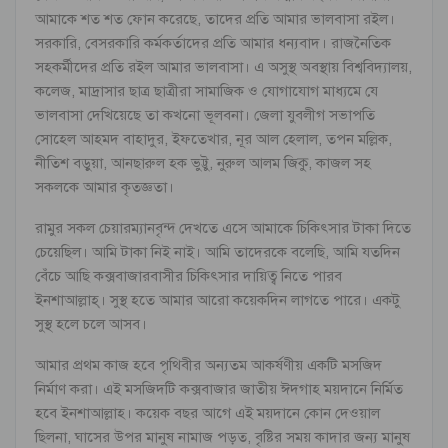
আমাকে শত শত ফোন করেছে, তাদের প্রতি আমার ভালবাসা রইল।
সরকারি, বেসরকারি কর্মকর্তাদের প্রতি আমার ধন্যবাদ। রাজনৈতিক
সহকর্মীদের প্রতি রইল আমার ভালবাসা। এ অসুস্থ অবস্থায় বিশ্ববিদ্যালয়,
কলেজ, মাদ্রাসার ছাত্র ছাত্রীরা সামাজিক ও যোগাযোগ মাধ্যমে যে
ভালবাসা দেখিয়েছে তা কখনো ভূলবনা। জেলা যুবলীগ সভাপতি
সোহেল আহমদ বাহাদুর, ইফতেখার, নূর আল হেলাল, তপন মল্লিক,
নীতিশ বড়ুয়া, আনছারুল হক ভুট্টু, নুরুল আলম জিকু, কাজল সহ
সকলকে আমার কৃতজ্ঞতা।
রামুর সকল চেয়ারম্যানবৃন্দ দেখতে এসে আমাকে চিকিৎসার টাকা দিতে
চেয়েছিল। আমি টাকা নিই নাই। আমি তাদেরকে বলেছি, আমি যতদিন
বেঁচে আছি কক্সবাজারবাসীর চিকিৎসার দায়িত্ব নিতে পারব
ইনশাআল্লাহ্। সুস্থ হতে আমার আরো কয়েকদিন লাগতে পারে। একটু
সুস্থ হলে চলে আসব।
আমার প্রথম কাজ হবে পৃথিবীর অন্যতম আকর্ষণীয় একটি মসজিদ
নির্মাণ করা। এই মসজিদটি কক্সবাজার জাতীয় ঈদগাহ ময়দানে নির্মিত
হবে ইনশাআল্লাহ। কয়েক বছর আগে এই ময়দানে কোন দেওয়াল
ছিলনা, ঘাসের উপর মানুষ নামাজ পড়ত, বৃষ্টির সময় কাদার জন্য মানুষ