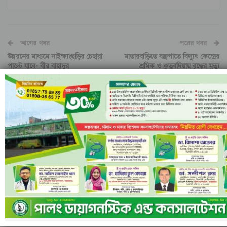
আগের খবর
পরের খবর
উন্নয়নের মাধ্যমে নাইক্ষ্যংছড়ির চেহারা
মাতারবাড়িতে বজ্রপাতে বিদ্যুৎ কেন্দ্রের
পাল্টে যাবে- বীর বাহাদুর
শ্রমিক ও কুতুবদিয়ায় বৃদ্ধের মৃত্যু
আরও খবর জানতে
লেখক থেকে আরো
ইরানি ক্ষেপণাস্ত্রের অপেক্ষায়
ইসলামী ব্যাংকের পরিচালনা
ইসরাইল; বৈরুত হামলার পর
পর্ষদ বাতিল ঘোষণা
বাড়ছে উত্তেজনা