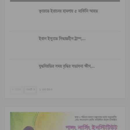
কুয়েতে ইরানের হামলায় ৫ মার্কিনি আহত
ইরান ইস্যুতে সিদ্ধান্তহীন ট্রাম্প,…
যুদ্ধবিরতির সময় বৃদ্ধির সম্ভাবনা ক্ষীণ,…
আগের
পরবর্তী
১ এর ৫৪৩