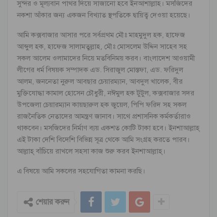
সুন্দর ও মূল্যবান পাথর দিয়ে সাজানো হবে ইনআশাল্লাহ। মসজিদের
নকশা আঁকার জন্য একজন বিখ্যাত স্থপতিকে দ্বায়িত্ব দেওয়া হয়েছে।
আমি কক্সবাজার আসার পরে সর্বপ্রথম মৌঃ মাহমুদুল হক, হাফেজ
আব্দুল হক, হাফেজ সালামতুল্লাহ, মৌঃ মোসলেম উদ্দিন সাহেব সহ
সকল আলেম ওলামাদের নিয়ে মতবিনিময় করব। বাংলাদেশ আওয়ামী
লীগের ধর্ম বিষয়ক সম্পাদক এড. সিরাজুল মোস্তফা, এড. ফরিদুল
আলম, জননেতা নুরুল আবছার চেয়ারম্যান, আবদুল খালেক, বীর
মুক্তিযোদ্ধা কামাল হোসেন চৌধুরী, নঈমুল হক টুটুল, কক্সবাজার সদর
উপজেলা চেয়ারম্যান কায়ছারুল হক জুয়েল, পিপি ফরিদ সহ সকল
রাজনৈতিক নেতাদের আমন্ত্রণ জানাব। সাথে প্রশাসনিক কর্মকর্তারাও
থাকবেন। মসজিদের নির্মাণ ব্যয় একশত কোটি টাকা হবে। ইনশাআল্লাহ্
এই টাকা দেশি বিদেশি বিভিন্ন সূত্র থেকে আমি সংগ্রহ করতে পারব।
আল্লাহ্ বাঁচিয়ে রাখলে সহসা কাজ শুরু করব ইনশাআল্লাহ্।
এ বিষয়ে আমি সকলের সহযোগিতা কামনা করছি।
শেয়ার করুন