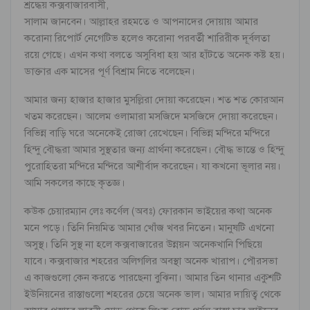
শ্রদ্ধেয় কক্সবাজারবাসী,
সালাম জানবেন। আল্লাহর রহমতে ও আপনাদের দোয়ায় আমার
করোনা রিপোর্ট নেগেটিভ হলেও করোনা পরবর্তী শারিরীক দূর্বলতা
রয়ে গেছে। এখন কথা বলতে অসুবিধা হয় আর হাঁটতে অনেক কষ্ট হয়।
ডাক্তার এক মাসের পূর্ণ বিশ্রাম নিতে বলেছেন।
আমার জন্য হাজার হাজার মুসল্লিরা দোয়া করেছেন। শত শত কোরআন
খতম করেছেন। আলেম ওলামারা মসজিদে মসজিদে দোয়া করেছেন।
বিভিন্ন বাড়ি ঘরে অনেকেই রোজা রেখেছেন। বিভিন্ন মন্দিরে মন্দিরে
হিন্দু বৌদ্ধরা আমার সুস্থতার জন্য প্রার্থনা করেছেন। বৌদ্ধ ভান্তে ও হিন্দু
পুরোহিতরা মন্দিরে মন্দিরে আশীর্বাদ করেছেন। যা কখনো ভূলার নয়।
আমি সকলের কাছে কৃতজ্ঞ।
কউক চেয়ারম্যান লেঃ কর্ণেল (অবঃ) ফোরকান ভাইয়ের কথা অনেক
মনে পড়ে। তিনি নিয়মিত আমার খোঁজ খবর নিতেন। মানুষটি এখনো
অসুস্থ। তিনি সুস্থ না হলে কক্সবাজারের উন্নয়ন অনেকখানি পিছিয়ে
যাবে। কক্সবাজার শহরের অলিগলির অবস্থা অনেক খারাপ। পৌরসভা
এ কাজগুলো কেন করতে পারছেনা বুঝিনা। আমার তিন থানার একুশটি
ইউনিয়নের রাস্তাগুলো শহরের চেয়ে অনেক ভাল। আমার দায়িত্ব থেকে