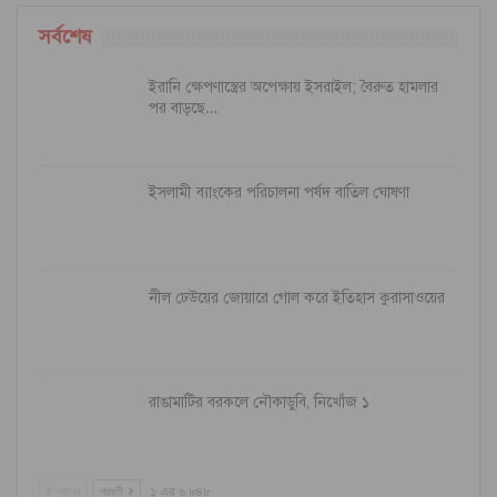
সর্বশেষ
ইরানি ক্ষেপণাস্ত্রের অপেক্ষায় ইসরাইল; বৈরুত হামলার
পর বাড়ছে…
ইসলামী ব্যাংকের পরিচালনা পর্ষদ বাতিল ঘোষণা
নীল ঢেউয়ের জোয়ারে গোল করে ইতিহাস কুরাসাওয়ের
রাঙামাটির বরকলে নৌকাডুবি, নিখোঁজ ১
আগের
পরবর্তী
১ এর ৬,৮৪৮