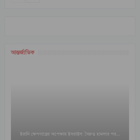
আন্তর্জাতিক
ইরানি ক্ষেপণাস্ত্রের অপেক্ষায় ইসরাইল; বৈরুত হামলার পর…