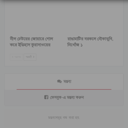
নীল ঢেউয়ের জোয়ারে গোল
রাঙামাটির বরকলে নৌকাডুবি,
করে ইতিহাস কুরাসাওয়ের
নিখোঁজ ১
আগের
পরবর্তী
মন্তব্য
ফেসবুক-এ মন্তব্য করুন
মন্তব্যসমূহ বন্ধ করা হয়.