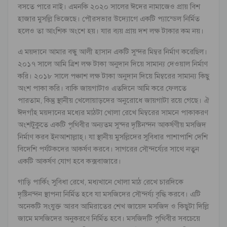
বসতে পারে নাই। এমনকি ২০২০ সালের ঈদের নামাজেও প্রায় বিশ
হাজার মুসল্লি ভিজেছে। পৌরসভার উদ্যোগে একটি প্যান্ডেল নির্মিত
হলেও তা আংশিক অংশে হয়। যার ব্যয় প্রায় দশ লক্ষ টাকার কম নয়।
এ ময়দানে আমার বন্ধু আলী হাসান একটি সুন্দর মিম্বর নির্মাণ করেছিল।
২০১৭ সালে আমি ত্রিশ লক্ষ টাকা অনুদান দিয়ে সামান্য দেওয়াল নির্মাণ
করি। ২০১৮ সালে পঞ্চাশ লক্ষ টাকা অনুদান দিয়ে মিম্বরের সামান্য কিছু
অংশ পাকা করি। বাকি জায়গাটাও এতদিনে আমি করে ফেলতে
পারতাম, কিন্তু স্থানীয় খেলোয়াড়দের অনুরোধে জায়গাটা রয়ে গেছে। ঐ
ঈদগাঁহ ময়দানের মধ্যের মাঠটা খোলা রেখে মিম্বরের সামনে পাকাকরণ
অংশটুকুতে একটি পৃথিবীর অন্যতম সুন্দর দৃষ্টিনন্দন আকর্ষণীয় মসজিদ
নির্মাণ করব ইনআশাল্লাহ্। যা স্থানীয় মুসল্লিদের সুবিধার পাশাপাশি দেশি
বিদেশি পর্যটকদের আকর্ষণ করবে। সাগরের সৌন্দর্য্যের সাথে নতুন
একটি আকর্ষণ যোগ হবে কক্সবাজারে।
গাড়ি পার্কিং সুবিধা রেখে, মধ্যখানে খোলা মাঠ রেখে চারদিকে
দৃষ্টিনন্দন স্থাপনা নির্মিত হবে যা মসজিদের সৌন্দর্য্য বৃদ্ধি করবে। এটি
অনেকটি সংযুক্ত আরব আমিরাতের শেখ জায়েদ মসজিদ ও কিছুটা দিল্লি
জামে মসজিদের অনুকরণে নির্মিত হবে। মসজিদটি পৃথিবীর সবচেয়ে