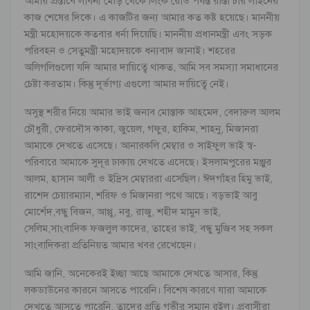
আমার প্রস্তাবে লাবনী মোড় থেকে লিংক রোড পর্যন্ত রাস্তা চার লাইনের
কাজ শেষের দিকে। এ কাজটির জন্য আমার কত কষ্ট হয়েছে। মাননীয়
মন্ত্রী মহোদয়কে কতবার ধর্না দিয়েছি। মাননীয় প্রধানমন্ত্রী এবং সড়ক
পরিবহন ও সেতুমন্ত্রী মহোদয়কে ধন্যবাদ জানাই। শহরের
অলিগলিগুলো যদি আমার দায়িত্বে থাকত, আমি সব সমস্যা সমাধানের
চেষ্টা করতাম। কিন্তু দূর্ভাগ্য এগুলো আমার দায়িত্বে নেই।
অসুস্থ শরীর নিয়ে আমার ভাই জনাব মোস্তাক আহমেদ, বেদারুল আলম
চৌধুরী, ফেরদৌস কাকা, জুয়েল, গফুর, হাকিম, শাহনু, মিজানরা
আমাকে দেখতে এসেছে। আনারকলি মেম্বার ও সাইফুল ভাই স্ব-
পরিবারে আমাকে সুদূর ঢাকায় দেখতে এসেছে। ইসলামপুরের মঞ্জুর
আলম, হাসান আলী ও ইদ্রিস মেম্বাররা এসেছিল। ঈদগাঁহর হিমু ভাই,
রাশেদ চেয়ারম্যান, শরিফ ও মিজানরা পথে আছে। বড়ভাই আবু
মোর্শেদ,বন্ধু বিজন, আপ্পু, নবু, রাজু, শহীদ মামুন ভাই,
সেলিম,সাংবাদিক ফজলুল কাদের, তাহের ভাই, বন্ধু মুজিব সহ সকল
সাংবাদিকরা প্রতিনিয়ত আমার খবর রেখেছেন।
আমি জানি, অনেকেরই ইচ্ছা আছে আমাকে দেখতে আসার, কিন্তু
লকডাউনের কারনে আসতে পারেনি। বিশেষ কারণে যারা আমাকে
দেখতে আসতে পারেনি, তাদের প্রতি গভীর সম্মান রইল। প্রবাসীরা