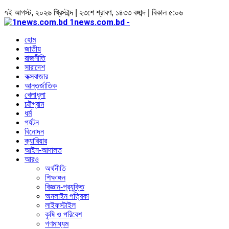
৭ই আগস্ট, ২০২৬ খ্রিস্টাব্দ | ২৩শে শ্রাবণ, ১৪৩৩ বঙ্গাব্দ | বিকাল ৫:০৬
1news.com.bd -
হোম
জাতীয়
রাজনীতি
সারাদেশ
কক্সবাজার
আন্তর্জাতিক
খেলাধুলা
চট্টগ্রাম
ধর্ম
পর্যটন
বিনোদন
ক্যারিয়ার
আইন-আদালত
আরও
অর্থনীতি
শিক্ষাঙ্গন
বিজ্ঞান-প্রযুক্তি
অনলাইন পত্রিকা
লাইফস্টাইল
কৃষি ও পরিবেশ
গণমাধ্যম