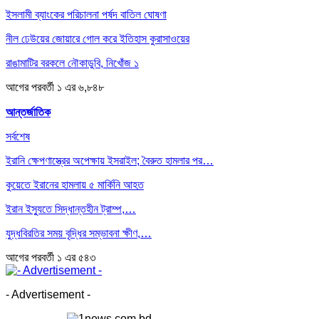
ইসলামী ব্যাংকের পরিচালনা পর্ষদ বাতিল ঘোষণা
নীল ঢেউয়ের জোয়ারে গোল করে ইতিহাস কুরাসাওয়ের
রাঙামাটির বরকলে নৌকাডুবি, নিখোঁজ ১
আগের
পরবর্তী
১ এর ৬,৮৪৮
আন্তর্জাতিক
সর্বশেষ
ইরানি ক্ষেপণাস্ত্রের অপেক্ষায় ইসরাইল; বৈরুত হামলার পর…
কুয়েতে ইরানের হামলায় ৫ মার্কিনি আহত
ইরান ইস্যুতে সিদ্ধান্তহীন ট্রাম্প,…
যুদ্ধবিরতির সময় বৃদ্ধির সম্ভাবনা ক্ষীণ,…
আগের
পরবর্তী
১ এর ৫৪৩
- Advertisement -