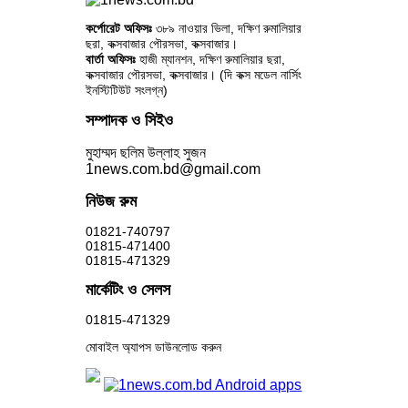
কর্পোরেট অফিসঃ
৩৮৯ নাওয়ার ভিলা, দক্ষিণ রুমালিয়ার
ছরা, কক্সবাজার পৌরসভা, কক্সবাজার।
বার্তা অফিসঃ
হাজী ম্যানশন, দক্ষিণ রুমালিয়ার ছরা,
কক্সবাজার পৌরসভা, কক্সবাজার। (দি কক্স মডেল নার্সিং
ইনস্টিটিউট সংলগ্ন)
সম্পাদক ও সিইও
মুহাম্মদ ছলিম উল্লাহ সুজন
1news.com.bd@gmail.com
নিউজ রুম
01821-740797
01815-471400
01815-471329
মার্কেটিং ও সেলস
01815-471329
মোবাইল অ্যাপস ডাউনলোড করুন