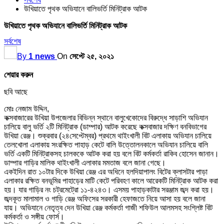
উখিয়াতে পৃথক অভিযানে বালিভর্তি মিনিট্রাক আটক
উখিয়াতে পৃথক অভিযানে বালিভর্তি মিনিট্রাক আটক
সর্বশেষ
By
1 news
On
সেপ্টে ২৫, ২০২১
শেয়ার করুন
ছবি আছে
মোঃ নেজাম উদ্দিন,
কক্সবাজারের উখিয়া উপজেলার বিভিন্ন স্থানে বালুখেকোদের বিরুদ্ধে সাড়াশি অভিযান
চালিয়ে বালু ভর্তি ২টি মিনিট্রাক (ডাম্পার) আটক করেছে কক্সবাজার দক্ষিণ বনবিভাগের
উখিয়া রেঞ্জ। শুক্রবার (২৪সেপ্টেম্বর) প্রথমে থাইংখালী বিট এলাকায় অভিযান চালিয়ে
তেলখোলা এলাকায় সংরক্ষিত পাহাড় কেটে বালি উত্তোলনকালে অভিযান চালিয়ে বালি
ভর্তি একটি মিনিট্রাকসহ চালককে আটক করা হয় বলে বিট কর্মকর্তা রাকিব হোসেন জানান।
ডাম্পার গাড়ির মালিক থাইংখালী এলাকার মমতাজ বলে জানা গেছে।
একইদিন রাত ১০টার দিকে উখিয়া রেঞ্জ এর অধিনে হলদিয়াপালং বিটের ক্লাসটার পাড়া
এলাকার রক্ষিত বনভূমির পাহাড়ের মাটি কেটে পরিবহণ কালে আরেকটি মিনিট্রাক আটক করা
হয়। যার গাড়ির নং চট্রমেট্রো ১১-৪২৪৩। এসময় পাহাড়কাটার সরঞ্জাম জব্দ করা হয়।
জব্দকূত মালামাল ও গাড়ি রেঞ্জ অফিসের সরকারী হেফাজতে নিয়ে আসা হয় বলে জানা
যায়। অভিযানে নেতৃত্ব দেন উখিয়া রেঞ্জ কর্মকর্তা গাজী শফিউল আলমসহ সংশ্লিষ্ট বিট
কর্মকর্তা ও সঙ্গীয় ফোর্স।