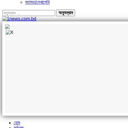
মতামত/লেখালেখি
হোম
সর্বশেষ