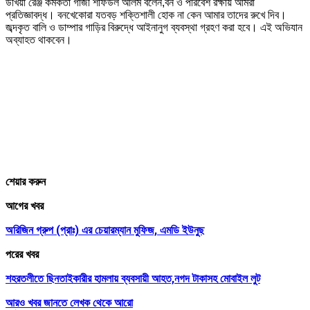
উখিয়া রেঞ্জ কর্মকর্তা গাজী শফিউল আলম বলেন,বন ও পরিবেশ রক্ষায় আমরা
প্রতিজ্ঞাবদ্ধ। বনখেকোরা যতবড় শক্তিশালী হোক না কেন আমার তাদের রুখে দিব।
জব্দকৃত বালি ও ডাম্পার গাড়ির বিরুদ্ধে আইনানুগ ব্যবস্থা গ্রহণ করা হবে। এই অভিযান
অব্যাহত থাকবেন।
শেয়ার করুন
আগের খবর
অরিজিন গ্রুপ (প্রাঃ) এর চেয়ারম্যান মুফিজ, এমডি ইউনুছ
পরের খবর
শহরতলীতে ছিনতাইকারীর হামলায় ব্যবসায়ী আহত,নগদ টাকাসহ মোবাইল লুট
আরও খবর জানতে
লেখক থেকে আরো