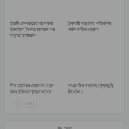
ইরানি ক্ষেপণাস্ত্রের অপেক্ষায়
ইসলামী ব্যাংকের পরিচালনা
ইসরাইল; বৈরুত হামলার পর
পর্ষদ বাতিল ঘোষণা
বাড়ছে উত্তেজনা
নীল ঢেউয়ের জোয়ারে গোল
রাঙামাটির বরকলে নৌকাডুবি,
করে ইতিহাস কুরাসাওয়ের
নিখোঁজ ১
আগের
পরবর্তী
মন্তব্য