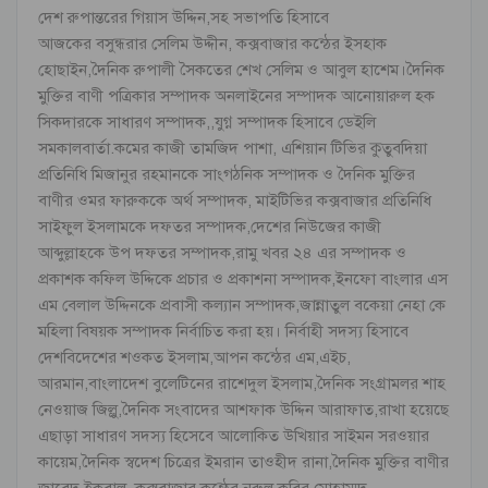
দেশ রুপান্তরের গিয়াস উদ্দিন,সহ সভাপতি হিসাবে
আজকের বসুন্ধরার সেলিম উদ্দীন, কক্সবাজার কন্ঠের ইসহাক
হোছাইন,দৈনিক রুপালী সৈকতের শেখ সেলিম ও আবুল হাশেম।দৈনিক
মুক্তির বাণী পত্রিকার সম্পাদক অনলাইনের সম্পাদক আনোয়ারুল হক
সিকদারকে সাধারণ সম্পাদক,,যুগ্ন সম্পাদক হিসাবে ডেইলি
সমকালবার্তা.কমের কাজী তামজিদ পাশা, এশিয়ান টিভির কুতুবদিয়া
প্রতিনিধি মিজানুর রহমানকে সাংগঠনিক সম্পাদক ও দৈনিক মুক্তির
বাণীর ওমর ফারুককে অর্থ সম্পাদক, মাইটিভির কক্সবাজার প্রতিনিধি
সাইফুল ইসলামকে দফতর সম্পাদক,দেশের নিউজের কাজী
আব্দুল্লাহকে উপ দফতর সম্পাদক,রামু খবর ২৪ এর সম্পাদক ও
প্রকাশক কফিল উদ্দিকে প্রচার ও প্রকাশনা সম্পাদক,ইনফো বাংলার এস
এম বেলাল উদ্দিনকে প্রবাসী কল্যান সম্পাদক,জান্নাতুল বকেয়া নেহা কে
মহিলা বিষয়ক সম্পাদক নির্বাচিত করা হয়। নির্বাহী সদস্য হিসাবে
দেশবিদেশের শওকত ইসলাম,আপন কন্ঠের এম,এইচ,
আরমান,বাংলাদেশ বুলেটিনের রাশেদুল ইসলাম,দৈনিক সংগ্রামলর শাহ
নেওয়াজ জিল্লু,দৈনিক সংবাদের আশফাক উদ্দিন আরাফাত,রাখা হয়েছে
এছাড়া সাধারণ সদস্য হিসেবে আলোকিত উখিয়ার সাইমন সরওয়ার
কায়েম,দৈনিক স্বদেশ চিত্রের ইমরান তাওহীদ রানা,দৈনিক মুক্তির বাণীর
জাবেদ ইকবাল ,কক্সবাজার কন্ঠের নুরুল কবির,মোহাম্মদ