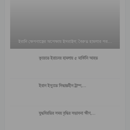
ইরানি ক্ষেপণাস্ত্রের অপেক্ষায় ইসরাইল; বৈরুত হামলার পর…
কুয়েতে ইরানের হামলায় ৫ মার্কিনি আহত
ইরান ইস্যুতে সিদ্ধান্তহীন ট্রাম্প,…
যুদ্ধবিরতির সময় বৃদ্ধির সম্ভাবনা ক্ষীণ,…