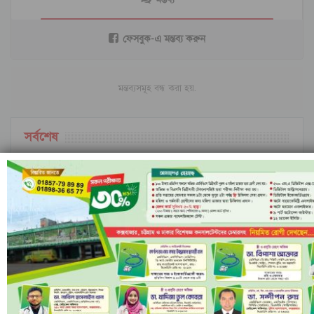
ফেসবুক-এ মন্তব্য করুন
মন্তব্যসমূহ বন্ধ করা হয়.
সর্বশেষ
ইরানি ক্ষেপণাস্ত্রের অপেক্ষায় ইসরাইল; বৈরুত হামলার
পর বাড়ছে…
ইসলামী ব্যাংকের পরিচালনা পর্ষদ বাতিল ঘোষণা
নীল ঢেউয়ের জোয়ারে গোল করে ইতিহাস কুরাসাওয়ের