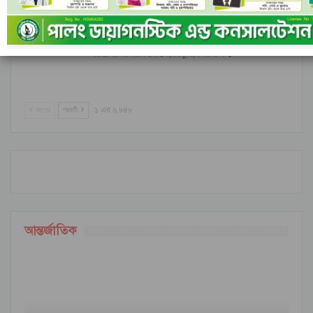
রাঙামাটির বরকলে নৌকাডুবি, নিখোঁজ ১
আগের
পরবর্তী
১ এর ৬,৮৪৮
আন্তর্জাতিক