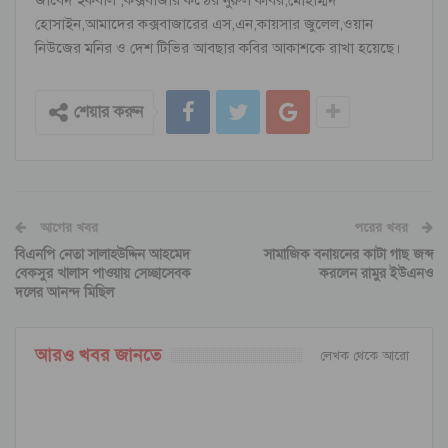
হোসাইন,আমাদের কক্সবাজারের এস,এন,কায়সার জুলেল,ওয়ান
নিউজের মনির ও দেশ টিভির আবছার কবির আকাশকে রাখা হয়েছে।
শেয়ার করুন
আগের খবর
পরের খবর
বিএনপি নেতা সালাহউদ্দিন আহমেদ
সামাজিক বনায়নের কাটা গাছ জব্দ
বেকসুর খালাস পাওয়ায় সেচ্ছাসেবক
করলেন রামুর ইউএনও
দলের আনন্দ মিছিল
আরও খবর জানতে
লেখক থেকে আরো