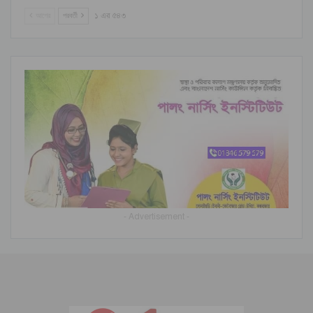
আগের
পরবর্তী
১ এর ৫৪৩
- Advertisement -