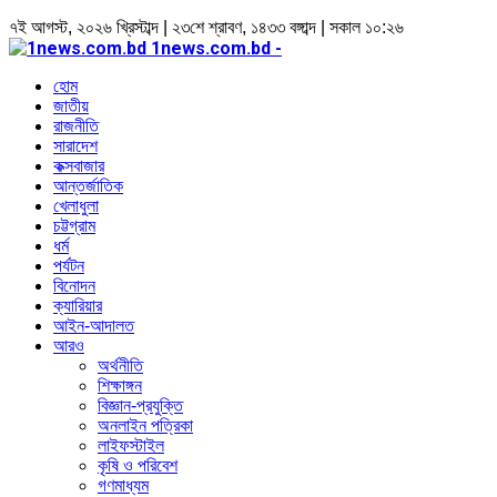
৭ই আগস্ট, ২০২৬ খ্রিস্টাব্দ | ২৩শে শ্রাবণ, ১৪৩৩ বঙ্গাব্দ | সকাল ১০:২৬
1news.com.bd -
হোম
জাতীয়
রাজনীতি
সারাদেশ
কক্সবাজার
আন্তর্জাতিক
খেলাধুলা
চট্টগ্রাম
ধর্ম
পর্যটন
বিনোদন
ক্যারিয়ার
আইন-আদালত
আরও
অর্থনীতি
শিক্ষাঙ্গন
বিজ্ঞান-প্রযুক্তি
অনলাইন পত্রিকা
লাইফস্টাইল
কৃষি ও পরিবেশ
গণমাধ্যম