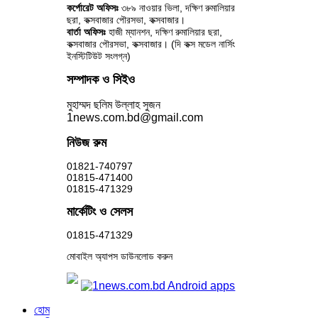
কর্পোরেট অফিসঃ
৩৮৯ নাওয়ার ভিলা, দক্ষিণ রুমালিয়ার
ছরা, কক্সবাজার পৌরসভা, কক্সবাজার।
বার্তা অফিসঃ
হাজী ম্যানশন, দক্ষিণ রুমালিয়ার ছরা,
কক্সবাজার পৌরসভা, কক্সবাজার। (দি কক্স মডেল নার্সিং
ইনস্টিটিউট সংলগ্ন)
সম্পাদক ও সিইও
মুহাম্মদ ছলিম উল্লাহ সুজন
1news.com.bd@gmail.com
নিউজ রুম
01821-740797
01815-471400
01815-471329
মার্কেটিং ও সেলস
01815-471329
মোবাইল অ্যাপস ডাউনলোড করুন
হোম