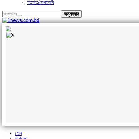
মতামত/লেখালেখি
হোম
সারাদেশ