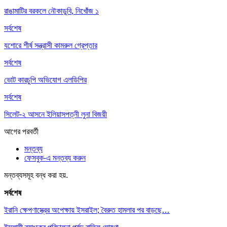
রাঙামাটির বরকলে নৌকাডুবি, নিখোঁজ ১
সর্বশেষ
যশোরে শীর্ষ সন্ত্রাসী কামরুল গ্রেপ্তার
সর্বশেষ
ভোট কারচুপি অভিযোগ এলডিপির
সর্বশেষ
সিলেট-২ আসনে ইলিয়াসপত্নী লুনা বিজয়ী
আগের
পরবর্তী
মন্তব্য
ফেসবুক-এ মন্তব্য করুন
মন্তব্যসমূহ বন্ধ করা হয়.
সর্বশেষ
ইরানি ক্ষেপণাস্ত্রের অপেক্ষায় ইসরাইল; বৈরুত হামলার পর বাড়ছে…