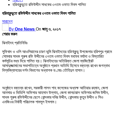
হরিনাকুন্ডুতে রফিউদ্দীন সাধকের ৩৭তম ওফাত দিবস পালিত
হরিনাকুন্ডুতে রফিউদ্দীন সাধকের ৩৭তম ওফাত দিবস পালিত
সারাদেশ
By
One News
On
জানু ৩, ২০১৭
শেয়ার করুন
ঝিনাইদহ প্রতিনিধিঃ
সুফিবাদ ও ওলি আওলিয়াদের চারণ ভুমি ঝিনাইদহের হরিণাকুন্ডু উপজেলার হরিশপুর গ্রামে
সোমবার সাধক পুরুষ রফি উদ্দীনের ৩৭তম ওফাত দিবস যথাযথ মর্যাদা ও বিস্তারিত
কর্মসুচির মধ্য দিয়ে পালিত হয়। ঝিনাইদহের অতিরিক্ত জেলা ম্যজিষ্ট্রেট
আসাদুজ্জামানের সভাপতিত্বে অনুষ্ঠানে প্রধান অতিথি হিসেবে বক্তব্য রাখেন জগন্নাথ
বিশ্ববিদ্যালয়ের দর্শন বিভাগের অধ্যাপক ড.মোঃ তৌহিদুল হাসান।
অনুষ্ঠানে বক্তব্য রাখেন, সরকারী লালন শাহ কলেজের অধ্যক্ষ আতিয়ার রহমান, জেলা
আনসার ও ভিডিপি অফিসার আহসান উল্লাহ, জেলা কালচারাল অফিসার জসিম উদ্দীন,
সাধক পুরুষ রফিউদ্দীনের ছেলে খোন্দকার দবির উদ্দীন, খোন্দকার কুতুব উদ্দীন ও সিও
এনজিওর নির্বাহী পরিচালক শামসুল ইসলাম।