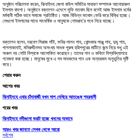
অনুষ্ঠান পরিচালনা করেন, ঝিনাইদহ জেলা বাউল সমিতির সাধারণ সম্পাদক আনোয়ারুল
ইসলাম বাদশা। অনুষ্ঠানে বক্তাগন এদেশে সুফি মতবাদ ছিল বলেই আজ ইসলাম ধর্মের
মর্মবানী সঠিক ভাবে সমাজে প্রতিষ্ঠিত। আজ বিভিন্ন মতবাদ ফেরি করে বিক্রি হচ্ছে।
সেগুলো ইসলামের সাথে সাংঘর্ষিক ও মানুষকে গোমরাহ’র পথে নিয়ে যাচ্ছে।
বক্তাগন বলেন, দরবেশ সিরাজ সাঁই, ফবির লালন শাহ, খোন্দকার পাঞ্জু শাহ, দুদ্দু শাহ,
পাগলাকানাই, মনিরুদ্দীনসহ অসংখ্য সাধক পুরুষ হরিশপুরের মাটিতে জন্ম নিয়ে শুধু এই
অঞ্চল নয় গোটা বিশ্বকে আলোকিত করেছেন। তাদের গান ও কবিতা বিশ্ববিদ্যালয়ে
গবেষনা করা হচ্ছে। মানুষের মুখে এ সব সাধকদের গান এক অন্যরকম অনুভুতির সৃষ্টি
করে।
শেয়ার করুন
আগের খবর
ঝিনাইদহে এবার চাঁদাবাজী যখন সাপ দেখিয়ে আতঙ্কে শহরবাসী
পরের খবর
ঝিনাইদহে নদীগুলো ভরাট হচ্ছে খননের অভাবে
আরও খবর জানতে
লেখক থেকে আরো
সর্বশেষ