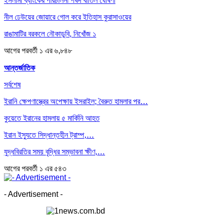
ইসলামী ব্যাংকের পরিচালনা পর্ষদ বাতিল ঘোষণা
নীল ঢেউয়ের জোয়ারে গোল করে ইতিহাস কুরাসাওয়ের
রাঙামাটির বরকলে নৌকাডুবি, নিখোঁজ ১
আগের
পরবর্তী
১ এর ৬,৮৪৮
আন্তর্জাতিক
সর্বশেষ
ইরানি ক্ষেপণাস্ত্রের অপেক্ষায় ইসরাইল; বৈরুত হামলার পর…
কুয়েতে ইরানের হামলায় ৫ মার্কিনি আহত
ইরান ইস্যুতে সিদ্ধান্তহীন ট্রাম্প,…
যুদ্ধবিরতির সময় বৃদ্ধির সম্ভাবনা ক্ষীণ,…
আগের
পরবর্তী
১ এর ৫৪৩
- Advertisement -