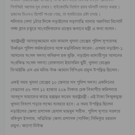
শিগগিরই আলোর মুখ দেখবে। হাইকোর্টের নির্দেশে র‌্যাব ঘটনাটি তদন্ত করছে।
দুজনের ডিএনএ রিপোর্ট পাওয়া গেছে, তা ম্যাচিংয়ের চেষ্টা চলছে।
শনিবার বেলা ১টার দিকে নড়াইলের নড়াগাতি থানার অরুণিমা রিসোর্ট
গল্ফ ক্লাব চত্বরে সাংবাদিকদের প্রশ্নের জবাবে মন্ত্রী এ কথা বলেন।
স্বরাষ্ট্রমন্ত্রী আসাদুজ্জামান খান কামাল খুলনা রেঞ্জের পুলিশ সুপারসহ
ঊর্ধ্বতন পুলিশ কর্মকর্তাদের সঙ্গে মতবিনিময় করেন। এসময় নড়াইল-১
আসনের সংসদ সদস্য কবিরুল হক মুক্তি, নড়াইল-মাদারীপুর আসনের
সংরক্ষিত সংসদ সদস্য রোকসানা ইয়াসমিন ছুটি, খুলনা রেঞ্জের
ডিআইজি এস এম মনির-উজ-জামান বিপিএম প্রমুখ উপস্থিত ছিলেন।
একই সময় খুলনা রেঞ্জের ১০ জেলার সব পুলিশ সদস্য একদিনের
বেতনের ৫৮ লাখ ১২ হাজার ২০৯ টাকার চেক বিভাগীয় কমিশনার
আবদুস সামাদের কাছে হস্তান্তর করেন স্বরাষ্ট্রমন্ত্রী। এই টাকা ভিক্ষুকমুক্ত
খুলনা বিভাগ গড়ার লক্ষ্যে ব্যবহার হবে। এ সময় উপস্থিত ছিলেন
নড়াইলের জেলা প্রশাসক হেলাল মাহমুদ শরীফ, পুলিশ সুপার সরদার
রকিবুল ইসলাম, অতিরিক্ত জেলা প্রশাসক (সার্বিক) সিদ্দিকুর রহমান
প্রমুখ। জাগো নিউজ