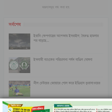
মন্তব্যসমূহ বন্ধ করা হয়.
সর্বশেষ
ইরানি ক্ষেপণাস্ত্রের অপেক্ষায় ইসরাইল; বৈরুত হামলার
পর বাড়ছে…
ইসলামী ব্যাংকের পরিচালনা পর্ষদ বাতিল ঘোষণা
নীল ঢেউয়ের জোয়ারে গোল করে ইতিহাস কুরাসাওয়ের
রাঙামাটির বরকলে নৌকাডুবি, নিখোঁজ ১