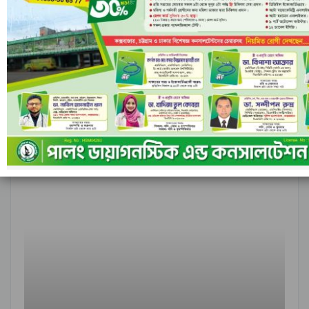
আগের
পরবর্তী
১ এর ৬,৮৪৮
আন্তর্জাতিক