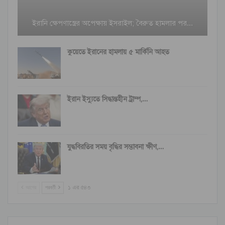
ইরানি ক্ষেপণাস্ত্রের অপেক্ষায় ইসরাইল; বৈরুত হামলার পর…
কুয়েতে ইরানের হামলায় ৫ মার্কিনি আহত
ইরান ইস্যুতে সিদ্ধান্তহীন ট্রাম্প,…
যুদ্ধবিরতির সময় বৃদ্ধির সম্ভাবনা ক্ষীণ,…
আগের
পরবর্তী
১ এর ৫৪৩