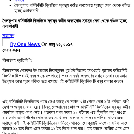
শৈলকূপায় কমিউনিটি ক্লিনিকে স্বাস্থ্য কর্মীর অবহেলায় স্বাস্থ্য সেবা থেকে বঞ্চিত
হচ্ছে এলাকাবাসী
শৈলকূপায় কমিউনিটি ক্লিনিকে স্বাস্থ্য কর্মীর অবহেলায় স্বাস্থ্য সেবা থেকে বঞ্চিত হচ্ছে
এলাকাবাসী
সারাদেশ
By
One News
On
জানু ২৫, ২০১৭
শেয়ার করুন
ঝিনাইদহ প্রতিনিধিঃ
ঝিনাইদহের শৈলকূপা উপজেলার নিত্যানন্দন পুর ইউনিয়নের আশুরহাট গ্রামের কমিউনিটি
ক্লিনিক টি প্রায়ই বন্ধ থাকে সপ্তাহে। প্রধান মন্ত্রী জনগণের স্বাস্থ্য সেবার যে মহান
উদ্যোগ তাহা প্রায় বঞ্চিত হয়ে বসেছে এই কমিউনিটি ক্লিনিক টি বন্ধ থাকার কারনে।
এই কমিউনিটি ক্লিনিকের গায়ে লেখা আছে যে সকাল ৯ টা থেকে বেলা ১ টা পর্যন্ত রোগী
দেখা ও অসুধ দেওয়া হয়। কিন্তু দেওয়ালের কোথাও কমিউনিটি ক্লিনিকের স্বাস্থ্য কর্মীর
মোবাইল নাম্বর লেখা নেই। গতকাল যখন সকাল ১১ ঘটিকায় এই ক্লিনিক বন্ধ পাওয়া
যায় তখন আশে পাঁশের লোক জনের সাথে কথা বলে জানা গেল যে পাপিয়া নামের এক
স্থাস্থ্য কর্মী এই কমিউনিটি ক্লিনিকের দায়িত্বে থাকলে সে প্রায়ই আশে না যদিও আসে
তাহলে ১১ তার দিকে এসে আবার ১২ টার দিকে চলে যায়। যার কারনে রোগীরা এসে এসে
ফিরে যায়।