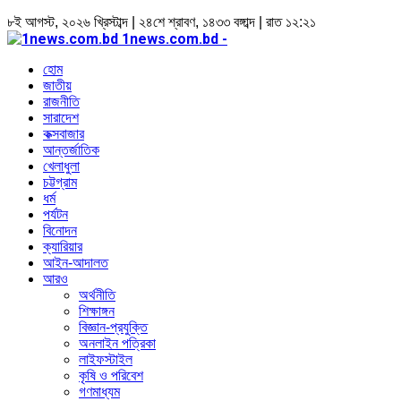
৮ই আগস্ট, ২০২৬ খ্রিস্টাব্দ | ২৪শে শ্রাবণ, ১৪৩৩ বঙ্গাব্দ | রাত ১২:২১
1news.com.bd -
হোম
জাতীয়
রাজনীতি
সারাদেশ
কক্সবাজার
আন্তর্জাতিক
খেলাধুলা
চট্টগ্রাম
ধর্ম
পর্যটন
বিনোদন
ক্যারিয়ার
আইন-আদালত
আরও
অর্থনীতি
শিক্ষাঙ্গন
বিজ্ঞান-প্রযুক্তি
অনলাইন পত্রিকা
লাইফস্টাইল
কৃষি ও পরিবেশ
গণমাধ্যম