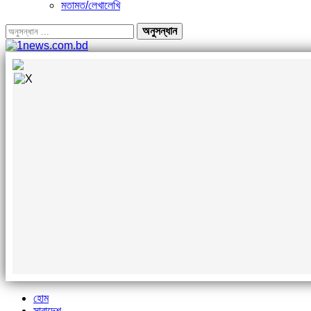
মতামত/লেখালেখি
হোম
সারাদেশ