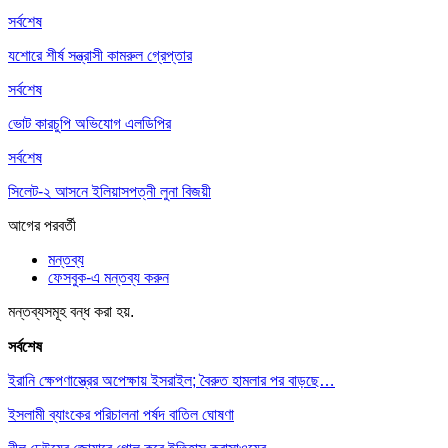
সর্বশেষ
যশোরে শীর্ষ সন্ত্রাসী কামরুল গ্রেপ্তার
সর্বশেষ
ভোট কারচুপি অভিযোগ এলডিপির
সর্বশেষ
সিলেট-২ আসনে ইলিয়াসপত্নী লুনা বিজয়ী
আগের
পরবর্তী
মন্তব্য
ফেসবুক-এ মন্তব্য করুন
মন্তব্যসমূহ বন্ধ করা হয়.
সর্বশেষ
ইরানি ক্ষেপণাস্ত্রের অপেক্ষায় ইসরাইল; বৈরুত হামলার পর বাড়ছে…
ইসলামী ব্যাংকের পরিচালনা পর্ষদ বাতিল ঘোষণা