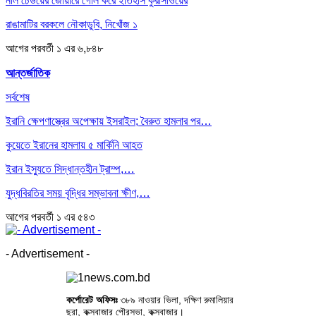
নীল ঢেউয়ের জোয়ারে গোল করে ইতিহাস কুরাসাওয়ের
রাঙামাটির বরকলে নৌকাডুবি, নিখোঁজ ১
আগের
পরবর্তী
১ এর ৬,৮৪৮
আন্তর্জাতিক
সর্বশেষ
ইরানি ক্ষেপণাস্ত্রের অপেক্ষায় ইসরাইল; বৈরুত হামলার পর…
কুয়েতে ইরানের হামলায় ৫ মার্কিনি আহত
ইরান ইস্যুতে সিদ্ধান্তহীন ট্রাম্প,…
যুদ্ধবিরতির সময় বৃদ্ধির সম্ভাবনা ক্ষীণ,…
আগের
পরবর্তী
১ এর ৫৪৩
- Advertisement -
কর্পোরেট অফিসঃ
৩৮৯ নাওয়ার ভিলা, দক্ষিণ রুমালিয়ার
ছরা, কক্সবাজার পৌরসভা, কক্সবাজার।