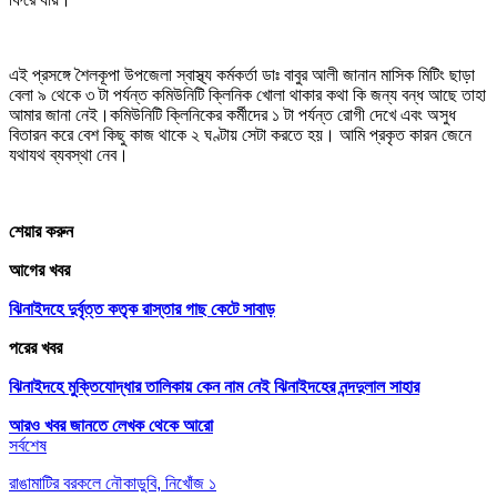
এই প্রসঙ্গে শৈলকূপা উপজেলা স্বাস্থ্য কর্মকর্তা ডাঃ বাবুর আলী জানান মাসিক মিটিং ছাড়া
বেলা ৯ থেকে ৩ টা পর্যন্ত কমিউনিটি ক্লিনিক খোলা থাকার কথা কি জন্য বন্ধ আছে তাহা
আমার জানা নেই।কমিউনিটি ক্লিনিকের কর্মীদের ১ টা পর্যন্ত রোগী দেখে এবং অসুধ
বিতারন করে বেশ কিছু কাজ থাকে ২ ঘণ্টায় সেটা করতে হয়। আমি প্রকৃত কারন জেনে
যথাযথ ব্যবস্থা নেব।
শেয়ার করুন
আগের খবর
ঝিনাইদহে দুর্বৃত্ত কতৃক রাস্তার গাছ কেটে সাবাড়
পরের খবর
ঝিনাইদহে মুক্তিযোদ্ধার তালিকায় কেন নাম নেই ঝিনাইদহের নন্দদুলাল সাহার
আরও খবর জানতে
লেখক থেকে আরো
সর্বশেষ
রাঙামাটির বরকলে নৌকাডুবি, নিখোঁজ ১