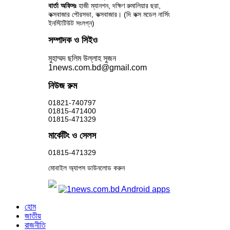
বার্তা অফিসঃ
হাজী ম্যানশন, দক্ষিণ রুমালিয়ার ছরা,
কক্সবাজার পৌরসভা, কক্সবাজার। (দি কক্স মডেল নার্সিং
ইনস্টিটিউট সংলগ্ন)
সম্পাদক ও সিইও
মুহাম্মদ ছলিম উল্লাহ সুজন
1news.com.bd@gmail.com
নিউজ রুম
01821-740797
01815-471400
01815-471329
মার্কেটিং ও সেলস
01815-471329
মোবাইল অ্যাপস ডাউনলোড করুন
হোম
জাতীয়
রাজনীতি