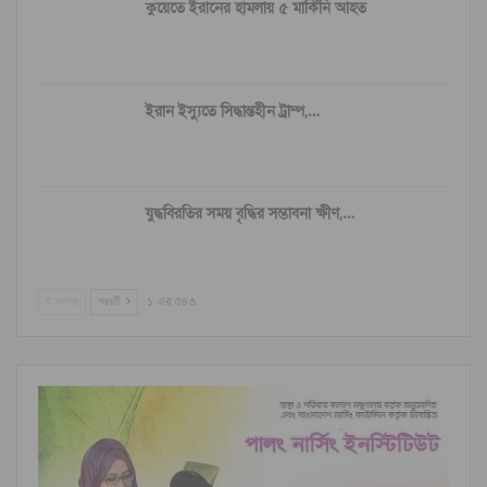
কুয়েতে ইরানের হামলায় ৫ মার্কিনি আহত
ইরান ইস্যুতে সিদ্ধান্তহীন ট্রাম্প,…
যুদ্ধবিরতির সময় বৃদ্ধির সম্ভাবনা ক্ষীণ,…
আগের
পরবর্তী
১ এর ৫৪৩