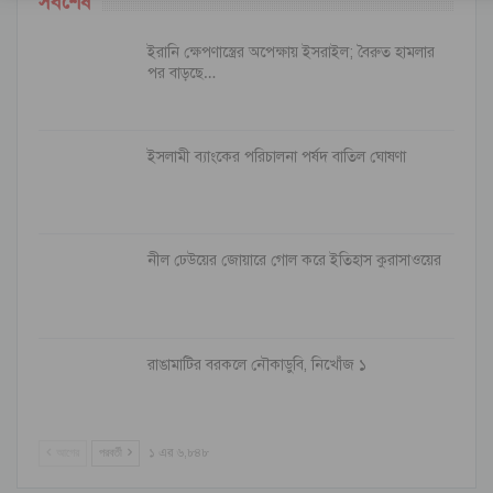
সর্বশেষ
ইরানি ক্ষেপণাস্ত্রের অপেক্ষায় ইসরাইল; বৈরুত হামলার
পর বাড়ছে…
ইসলামী ব্যাংকের পরিচালনা পর্ষদ বাতিল ঘোষণা
নীল ঢেউয়ের জোয়ারে গোল করে ইতিহাস কুরাসাওয়ের
রাঙামাটির বরকলে নৌকাডুবি, নিখোঁজ ১
আগের
পরবর্তী
১ এর ৬,৮৪৮