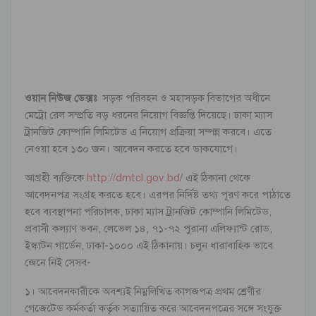
ওয়ান নিউজ ডেক্সঃ
সড়ক পরিবহন ও মহাসড়ক বিভাগের অধীনে
মেট্রো রেল সম্প্রতি বড় ধরনের নিয়োগ বিজ্ঞপ্তি দিয়েছে। ঢাকা ম্যাস
ট্রানজিট কোম্পানি লিমিটেড এ নিয়োগ প্রক্রিয়া সম্পন্ন করবে। এতে
নেওয়া হবে ১৩০ জন। আবেদন করতে হবে ডাকযোগে।
আগ্রহী ব্যক্তিকে
http://dmtcl.gov.bd
/ এই ঠিকানা থেকে
আবেদনপত্র সংগ্রহ করতে হবে। এরপর নির্দিষ্ট তথ্য পূরণ করে পাঠাতে
হবে ব্যবস্থাপনা পরিচালক, ঢাকা ম্যাস ট্রানজিট কোম্পানি লিমিটেড,
প্রবাসী কল্যাণ ভবন, লেভেল ১৪, ৭১-৭২ পুরানা এলিফ্যান্ট রোড,
ইস্কাটন গার্ডেন, ঢাকা-১০০০ এই ঠিকানায়। চলুন ধারাবাহিক ভাবে
জেনে নিই সেসব-
১। আবেদনকারীকে অবশ্যই নিম্নলিখিত কাগজপত্র প্রথম শ্রেণীর
গেজেটেড কর্মকর্তা কর্তৃক সত্যায়িত করে আবেদনপত্রের সঙ্গে সংযুক্ত