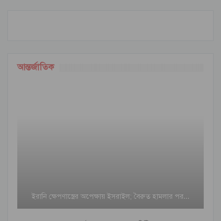
আন্তর্জাতিক
ইরানি ক্ষেপণাস্ত্রের অপেক্ষায় ইসরাইল; বৈরুত হামলার পর…