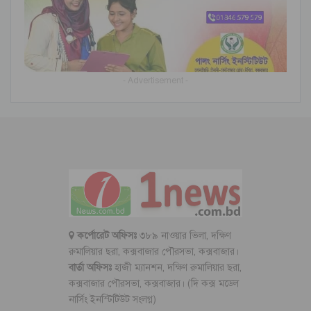
- Advertisement -
কর্পোরেট অফিসঃ
৩৮৯ নাওয়ার ভিলা, দক্ষিণ
রুমালিয়ার ছরা, কক্সবাজার পৌরসভা, কক্সবাজার।
বার্তা অফিসঃ
হাজী ম্যানশন, দক্ষিণ রুমালিয়ার ছরা,
কক্সবাজার পৌরসভা, কক্সবাজার। (দি কক্স মডেল
নার্সিং ইনস্টিটিউট সংলগ্ন)