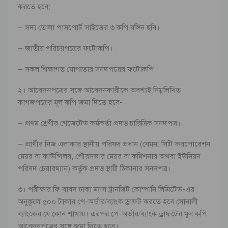
করতে হবে;
– সদ্য তোলা পাসপোর্ট সাইজের ৩ কপি রঙ্গিন ছবি।
– জাতীয় পরিচয়পত্রের ফটোকপি।
– সকল শিক্ষাগত যোগ্যতার সনদপত্রের ফটোকপি।
২। আবেদনপত্রের সঙ্গে আবেদনকারীকে অবশ্যই নিম্নলিখিত
কাগজপত্রের মূল কপি জমা দিতে হবে-
– প্রথম শ্রেণীর গেজেটেড কর্মকর্তা প্রদত্ত চারিত্রিক সনদপত্র।
– প্রার্থীর নিজ এলাকার স্থানীয় পরিষদ প্রধান (যেমন: সিটি করপোরেশন
মেয়র বা কাউন্সিলর, পৌরসভার মেয়র বা কমিশনার অথবা ইউনিয়ন
পরিষদ চেয়ারম্যান) কর্তৃক প্রদত্ত স্থায়ী ঠিকানার সনদপত্র।
৩। পরীক্ষার ফি বাবদ ঢাকা ম্যাস ট্রানজিট কোম্পানি লিমিটেড-এর
অনুকূলে ৫০০ টাকার পে-অর্ডার/ব্যাংক ড্রাফট করতে হবে সোনালী
ব্যাংকের যে কোন শাখায়। এরপর পে-অর্ডার/ব্যাংক ড্রাফটের মূল কপি
আবেদনপত্রের সঙ্গে জমা দিতে হবে।