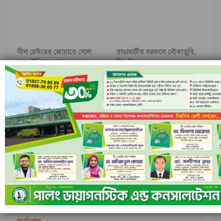
নীল ঢেউয়ের জোয়ারে গোল
রাঙামাটির বরকলে নৌকাডুবি,
করে ইতিহাস কুরাসাওয়ের
নিখোঁজ ১
আগের
পরবর্তী
মন্তব্য
ফেসবুক-এ মন্তব্য করুন
মন্তব্যসমূহ বন্ধ করা হয়.