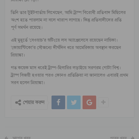
তিনি তার টুইটবার্তায় লিখেছেন, আমি ট্রাম্প বিরোধী প্রতিবাদ মিছিলের
অংশ হতে পারলাম না বলে খারাপ লাগছে। কিন্তু প্রতিবাদীদের প্রতি
পূর্ণ সমর্থন রয়েছে।
এই মুহূর্তে ‘বেওয়াচ’র শুটিংয়ে লস অ্যাঞ্জেলেসে রয়েছেন নায়িকা।
‘কোয়ান্টিকো’র সৌজন্যে দীর্ঘদিন ধরে আমেরিকায় অবস্থান করছেন
প্রিয়াঙ্কা।
গত কয়েক মাস ধরেই ট্রাম্প-হিলারির লড়াইয়ে সরগরম গোটা বিশ্ব।
ট্রাম্প বিজয়ী হওয়ার পরও কোনও প্রতিক্রিয়া না জানালেও এবারই প্রথম
সরব হলেন প্রিয়াঙ্কা।
শেয়ার করুন
আগের খবর
পরের খবর