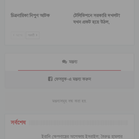
চিত্রনায়িকা নিপুণ আটক
টেলিভিশনে সরকারি দখলটা
যখন প্রকট হয়ে উঠল,
আগের
পরবর্তী
মন্তব্য
ফেসবুক-এ মন্তব্য করুন
মন্তব্যসমূহ বন্ধ করা হয়.
সর্বশেষ
ইরানি ক্ষেপণাস্ত্রের অপেক্ষায় ইসরাইল; বৈরুত হামলার