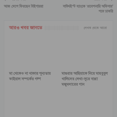
আজ দেশে ফিরছেন টাইগাররা
সাউথইস্ট ব্যাংকে ‘প্রবেশনারি অফিসার’
পদে চাকরি
আরও খবর জানতে
লেখক থেকে আরো
মা থেকেও না থাকার শূন্যতায়
মাগুরার আছিয়াকে নিয়ে মাহবুবুল
ভাইরাল সম্পর্কের গল্প
খালিদের লেখা-সুরে বাপ্পা
মজুমদারের গান