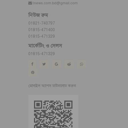
1news.com.bd@gmail.com
নিউজ রুম
01821-740797
01815-471400
01815-471329
মার্কেটিং ও সেলস
01815-471329
মোবাইল অ্যাপস ডাউনলোড করুন