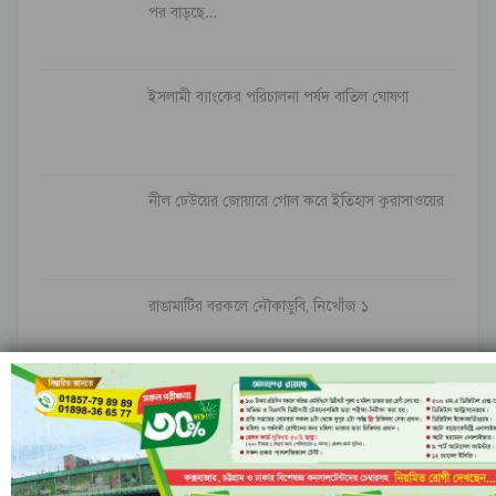
পর বাড়ছে…
ইসলামী ব্যাংকের পরিচালনা পর্ষদ বাতিল ঘোষণা
নীল ঢেউয়ের জোয়ারে গোল করে ইতিহাস কুরাসাওয়ের
রাঙামাটির বরকলে নৌকাডুবি, নিখোঁজ ১
আগের
পরবর্তী
১ এর ৬,৮৪৮