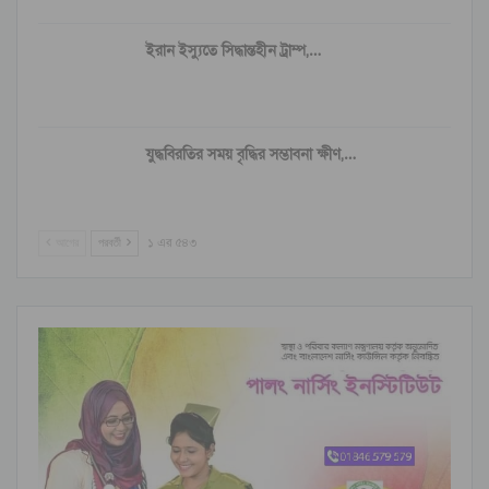
ইরান ইস্যুতে সিদ্ধান্তহীন ট্রাম্প,…
যুদ্ধবিরতির সময় বৃদ্ধির সম্ভাবনা ক্ষীণ,…
আগের
পরবর্তী
১ এর ৫৪৩