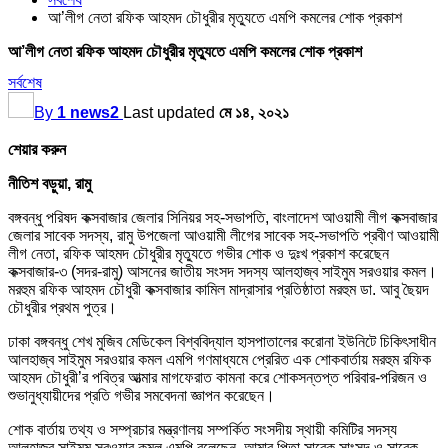
আ’লীগ নেতা রফিক আহমদ চৌধুরীর মৃত্যুতে এমপি কমলের শোক প্রকাশ
আ’লীগ নেতা রফিক আহমদ চৌধুরীর মৃত্যুতে এমপি কমলের শোক প্রকাশ
সর্বশেষ
By
1 news2
Last updated
মে ১৪, ২০২১
শেয়ার করুন
নীতিশ বড়ুয়া, রামু
বঙ্গবন্ধু পরিষদ কক্সবাজার জেলার সিনিয়র সহ-সভাপতি, বাংলাদেশ আওয়ামী লীগ কক্সবাজার
জেলার সাবেক সদস্য, রামু উপজেলা আওয়ামী লীগের সাবেক সহ-সভাপতি প্রবীণ আওয়ামী
লীগ নেতা, রফিক আহমদ চৌধুরীর মৃত্যুতে গভীর শোক ও দুঃখ প্রকাশ করেছেন
কক্সবাজার-৩ (সদর-রামু) আসনের জাতীয় সংসদ সদস্য আলহাজ্ব সাইমুম সরওয়ার কমল।
মরহুম রফিক আহমদ চৌধুরী কক্সবাজার কামিল মাদ্রাসার প্রতিষ্ঠাতা মরহুম ডা. আবু ছৈয়দ
চৌধুরীর প্রথম পুত্র।
ঢাকা বঙ্গবন্ধু শেখ মুজিব মেডিকেল বিশ্ববিদ্যাল হাসপাতালের করোনা ইউনিটে চিকিৎসাধীন
আলহাজ্ব সাইমুম সরওয়ার কমল এমপি গণমাধ্যমে প্রেরিত এক শোকবার্তায় মরহুম রফিক
আহমদ চৌধুরী’র পবিত্র আত্মার মাগফেরাত কামনা করে শোকসন্তপ্ত পরিবার-পরিজন ও
শুভানুধ্যায়ীদের প্রতি গভীর সমবেদনা জ্ঞাপন করেছেন।
শোক বার্তায় তথ্য ও সম্প্রচার মন্ত্রণালয় সম্পর্কিত সংসদীয় স্থায়ী কমিটির সদস্য
আলহাজ্ব সাইমুম সরওয়ার কমল এমপি বলেছেন, আমার পিতা সাবেক সাংসদ ও সাবেক