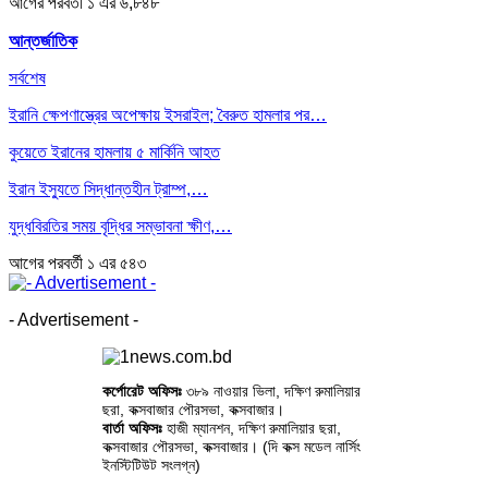
আগের
পরবর্তী
১ এর ৬,৮৪৮
আন্তর্জাতিক
সর্বশেষ
ইরানি ক্ষেপণাস্ত্রের অপেক্ষায় ইসরাইল; বৈরুত হামলার পর…
কুয়েতে ইরানের হামলায় ৫ মার্কিনি আহত
ইরান ইস্যুতে সিদ্ধান্তহীন ট্রাম্প,…
যুদ্ধবিরতির সময় বৃদ্ধির সম্ভাবনা ক্ষীণ,…
আগের
পরবর্তী
১ এর ৫৪৩
- Advertisement -
কর্পোরেট অফিসঃ
৩৮৯ নাওয়ার ভিলা, দক্ষিণ রুমালিয়ার
ছরা, কক্সবাজার পৌরসভা, কক্সবাজার।
বার্তা অফিসঃ
হাজী ম্যানশন, দক্ষিণ রুমালিয়ার ছরা,
কক্সবাজার পৌরসভা, কক্সবাজার। (দি কক্স মডেল নার্সিং
ইনস্টিটিউট সংলগ্ন)