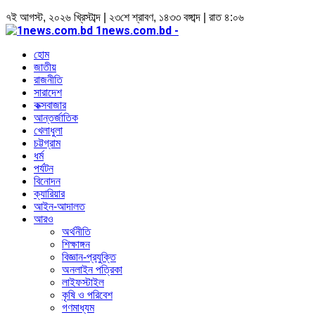
৭ই আগস্ট, ২০২৬ খ্রিস্টাব্দ | ২৩শে শ্রাবণ, ১৪৩৩ বঙ্গাব্দ | রাত ৪:০৬
1news.com.bd -
হোম
জাতীয়
রাজনীতি
সারাদেশ
কক্সবাজার
আন্তর্জাতিক
খেলাধুলা
চট্টগ্রাম
ধর্ম
পর্যটন
বিনোদন
ক্যারিয়ার
আইন-আদালত
আরও
অর্থনীতি
শিক্ষাঙ্গন
বিজ্ঞান-প্রযুক্তি
অনলাইন পত্রিকা
লাইফস্টাইল
কৃষি ও পরিবেশ
গণমাধ্যম