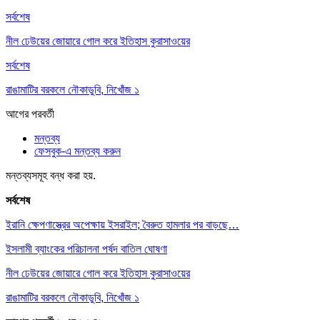
সর্বশেষ
নীল ঢেউয়ের জোয়ারে গোল করে ইতিহাস কুরাসাওয়ের
সর্বশেষ
রাঙামাটির বরকলে নৌকাডুবি, নিখোঁজ ১
আগের
পরবর্তী
মন্তব্য
ফেসবুক-এ মন্তব্য করুন
মন্তব্যসমূহ বন্ধ করা হয়.
সর্বশেষ
ইরানি ক্ষেপণাস্ত্রের অপেক্ষায় ইসরাইল; বৈরুত হামলার পর বাড়ছে…
ইসলামী ব্যাংকের পরিচালনা পর্ষদ বাতিল ঘোষণা
নীল ঢেউয়ের জোয়ারে গোল করে ইতিহাস কুরাসাওয়ের
রাঙামাটির বরকলে নৌকাডুবি, নিখোঁজ ১