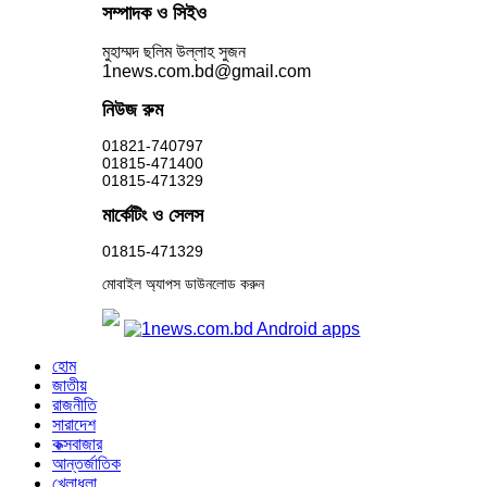
সম্পাদক ও সিইও
মুহাম্মদ ছলিম উল্লাহ সুজন
1news.com.bd@gmail.com
নিউজ রুম
01821-740797
01815-471400
01815-471329
মার্কেটিং ও সেলস
01815-471329
মোবাইল অ্যাপস ডাউনলোড করুন
হোম
জাতীয়
রাজনীতি
সারাদেশ
কক্সবাজার
আন্তর্জাতিক
খেলাধুলা