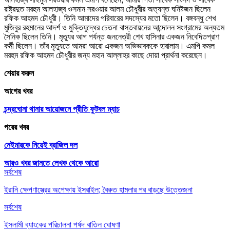
রাষ্ট্রদুত মরহুম আলহাজ্ব ওসমান সরওয়ার আলম চৌধুরীর অত্যন্ত ঘনিষ্টজন ছিলেন
রফিক আহমদ চৌধুরী। তিনি আমাদের পরিবারের সদস্যের মতো ছিলেন। বঙ্গবন্ধু শেখ
মুজিবুর রহমানের আদর্শ ও মুক্তিযুদ্ধের চেতনা বাস্তবায়নের আন্দোলন সংগ্রামের অন্যতম
সৈনিক ছিলেন তিনি। মৃত্যুর আগ পর্যন্ত জননেত্রী শেখ হাসিনার একজন নিবেদিতপ্রাণ
কর্মী ছিলেন। তাঁর মৃত্যুতে আমরা আরো একজন অভিভাবককে হারালাম। এমপি কমল
মরহুম রফিক আহমদ চৌধুরীর জন্য মহান আল্লাহর কাছে দোয়া প্রার্থনা করেছেন।
শেয়ার করুন
আগের খবর
চন্দ্রঘোনা থানার আয়োজনে প্রীতি ফুটবল ম্যাচ
পরের খবর
নেইমারকে নিয়েই ব্রাজিল দল
আরও খবর জানতে
লেখক থেকে আরো
সর্বশেষ
ইরানি ক্ষেপণাস্ত্রের অপেক্ষায় ইসরাইল; বৈরুত হামলার পর বাড়ছে উত্তেজনা
সর্বশেষ
ইসলামী ব্যাংকের পরিচালনা পর্ষদ বাতিল ঘোষণা