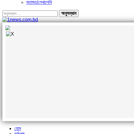
মতামত/লেখালেখি
হোম
সর্বশেষ