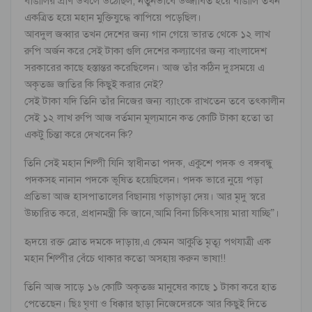
বাঙালির প্রাণ উথলে উঠেছিল, নতুনভাবে উজ্জীবিত হয়ে বাঙালি তখন
একত্রিত হয়ে মহান মুক্তিযুদ্ধে ঝাপিয়ে পড়েছিল।
আবদুল জব্বার তখন দেশের জন্য গান গেয়ে ভারত থেকে ১২ লাখ
রুপি অর্জন করে সেই টাকা গুলি দেশের কল্যাণের জন্য বাংলাদেশ
সরকারের কাছে হস্তান্তর করেছিলেন। আজ তাঁর কঠিন দুঃসময়ে এ
অকৃতজ্ঞ জাতির কি কিছুই করার নেই?
সেই টাকা যদি তিনি তাঁর নিজের জন্য ব্যাংকে রাখতেন তবে তৎকালীন
সেই ১২ লাখ রুপি আজ বর্তমান মূল্যমানে কত কোটি টাকা হতো তা
একটু চিন্তা করে দেখবেন কি?
তিনি সেই মহান শিল্পী যিনি স্বাধীনতা পদক, একুশে পদক ও বঙ্গবন্ধু
পদকসহ নানান পদকে ভূষিত হয়েছিলেন। পদক ভারে নুয়ে পড়া
প্রতিভা আজ হাসপাতালের বিছানায় গড়াগড়া দেয়। আর মৃদু স্বরে
উচ্চারিত করে, প্রধানমন্ত্রী কি জানে,আমি বিনা চিকিৎসায় মারা যাচ্ছি”।
হৃদয়ে রক্ত স্রোত দমকে দাড়ায়,এ কেমন আকুতি মৃত্যূ পথযাত্রী এক
মহান শিল্পীর বেঁচে থাকার কতো অসহায় করুন ভাষা!!
তিনি আজ সাড়ে ১৬ কোটি অকৃতজ্ঞ মানুষের কাছে ১ টাকা করে হাত
পেতেছেন। ছিঃ ঘৃণা ও ধিক্কার ছাড়া নিজেদেরকে আর কিছুই দিতে