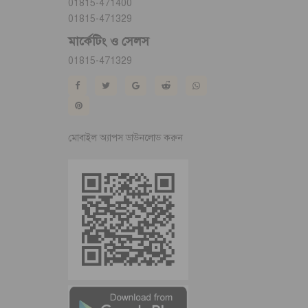
01815-471400
01815-471329
মার্কেটিং ও সেলস
01815-471329
মোবাইল অ্যাপস ডাউনলোড করুন