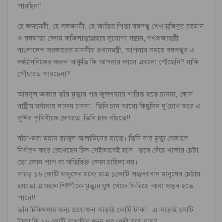
পারছিনা!
হে জননেত্রী, হে বঙ্গজননী, হে জাতির পিতা বঙ্গবন্ধু শেখ মুজিবুর রহমান
ও বঙ্গমাতা বেগম ফজিলাতুন্নেছার সুযোগ্য সন্তান, গণপ্রজাতন্ত্রী
বাংলাদেশ সরকারের মাননীয় প্রধানমন্ত্রী, আপনার সময়ে বঙ্গবন্ধুর এ
কণ্ঠসৈনিকের করুন আকুতি কি আপনার কানে এখনো পৌঁছেনি? নাকি
পৌঁছাতে পারছেনা?
আবদুল জব্বার তাঁর মৃত্যুর পর ফুলশয্যায় শায়িত হতে চাননা, কোন
রাষ্ট্রীয় মর্যাদায় দাফন চাননা। তিনি চান আরো কিছুদিন দু’চোখ ভরে এ
সুন্দর পৃথিবীকে দেখতে, তিনি চান বাঁচতে!!
বাঁচা-মরা মহান রাব্বুল আলামিনের হাতে। তিনি যার মৃত্যু যেভাবে
নির্ধারণ করে রেখেছেন ঠিক সেইভাবেই হবে। তবে বেঁচে খাকার চেষ্টা
তো কোন পাপ বা অতিরিক্ত কোন চাহিদা নয়।
সাড়ে ১৬ কোটি মানুষের মধ্যে মাত্র ১কোটি সহৃদয়বান মানুষের চেষ্টায়
হয়তো এ মহান শিল্পীকে মৃত্যুর মুখ থেকে ফিরিয়ে আনা সম্ভব হতে
পারে!!
তাঁর চিকিৎসার জন্য প্রয়োজন আড়াই কোটি টাকা। এ আড়াই কোটি
টাকা কি ১৬ কোটি বাঙালির জন্য খুব বেশী হয়ে যায়?