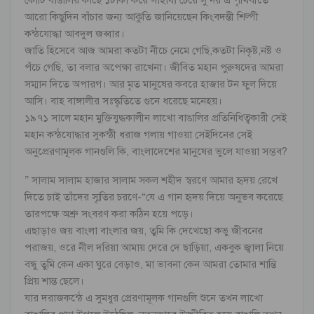
কোটি বাঙালির কাছে ১টাকা করে সাহায্য চেয়ে সুন্দর এ পৃথিবীতে
আরো কিছুদিন বাঁচার জন্য আকুতি জানিয়েছেন কিংবদন্তী শিল্পী
কন্ঠযোদ্ধা আবদুল জব্বার।
জাতি হিসেবে আজ আমরা কতটা নীচে নেমে গেছি,কতটা নিকৃষ্ট,নষ্ট ও
পঁচে গেছি, তা বলার অপেক্ষা রাখেনা। জীবিত মহান পুরুষদের আমরা
সম্মান দিতে অপারগ। আর মৃত মানুষের কবরে হাজার টন ফুল দিয়ে
আসি। বাহ বাঙ্গালীর সঃস্কৃতিতে গুনে ধরেছে মনেহয়।
১৯৭১ সালে মহান মুক্তিযুদ্ধকালীন লাখো বাঙালির প্রতিনিধিত্বকারী সেই
মহান কন্ঠযোদ্ধার সুকন্ঠী ধরাজ গলায় গাওয়া সেইদিনের সেই
অনুপ্রেরণামূলক গানগুলি কি, বাংলাদেশের মানুষের ভুলে যাওয়া সম্ভব?
” সালাম সালাম হাজার সালাম সকল শহীদ স্বরণে আমার হৃদয় রেখে
দিতে চাই তাঁদের স্মৃতির চরণে-“যে এ গান হৃদয় দিয়ে অনুভব করেছে
তারপক্ষে অশ্রু সংবরণ করা কঠিন হয়ে পড়ে।
এছাড়াও জয় বাংলা বাংলার জয়, তুমি কি দেখেছো কভু জীবনের
পরাজয়, ওরে নীল দরিয়া আমায় দেরে দে ছাড়িয়া, একবুক জ্বালা নিয়ে
বন্ধু তুমি কেন একা ঘুরে বেড়াও, মা ভাবনা কেন আমরা তোমার শান্তি
প্রিয় শান্ত ছেলে।
যার দরাজকন্ঠে এ সুমধুর প্রেরণামূলক গানগুলি শুনে তখন লাখো