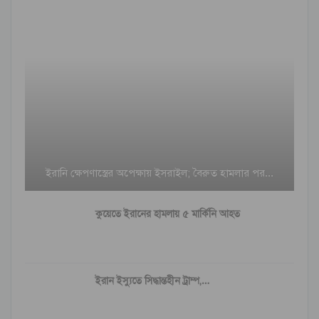
ইরানি ক্ষেপণাস্ত্রের অপেক্ষায় ইসরাইল; বৈরুত হামলার পর…
কুয়েতে ইরানের হামলায় ৫ মার্কিনি আহত
ইরান ইস্যুতে সিদ্ধান্তহীন ট্রাম্প,…