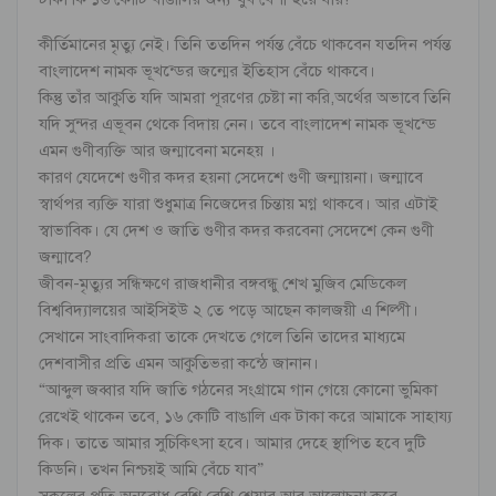
কীর্তিমানের মৃত্যু নেই। তিনি ততদিন পর্যন্ত বেঁচে থাকবেন যতদিন পর্যন্ত
বাংলাদেশ নামক ভূখন্ডের জন্মের ইতিহাস বেঁচে থাকবে।
কিন্তু তাঁর আকুতি যদি আমরা পূরণের চেষ্টা না করি,অর্থের অভাবে তিনি
যদি সুন্দর এভূবন থেকে বিদায় নেন। তবে বাংলাদেশ নামক ভূখন্ডে
এমন গুণীব্যক্তি আর জন্মাবেনা মনেহয় ।
কারণ যেদেশে গুণীর কদর হয়না সেদেশে গুণী জন্মায়না। জন্মাবে
স্বার্থপর ব্যক্তি যারা শুধুমাত্র নিজেদের চিন্তায় মগ্ন থাকবে। আর এটাই
স্বাভাবিক। যে দেশ ও জাতি গুণীর কদর করবেনা সেদেশে কেন গুণী
জন্মাবে?
জীবন-মৃত্যুর সন্ধিক্ষণে রাজধানীর বঙ্গবন্ধু শেখ মুজিব মেডিকেল
বিশ্ববিদ্যালয়ের আইসিইউ ২ তে পড়ে আছেন কালজয়ী এ শিল্পী।
সেখানে সাংবাদিকরা তাকে দেখতে গেলে তিনি তাদের মাধ্যমে
দেশবাসীর প্রতি এমন আকুতিভরা কন্ঠে জানান।
“আব্দুল জব্বার যদি জাতি গঠনের সংগ্রামে গান গেয়ে কোনো ভুমিকা
রেখেই থাকেন তবে, ১৬ কোটি বাঙালি এক টাকা করে আমাকে সাহায্য
দিক। তাতে আমার সুচিকিৎসা হবে। আমার দেহে স্থাপিত হবে দুটি
কিডনি। তখন নিশ্চয়ই আমি বেঁচে যাব”