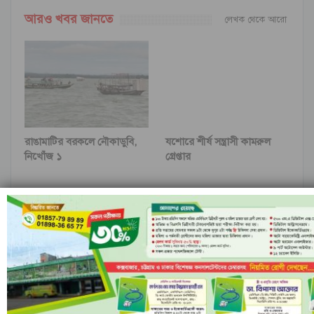
আরও খবর জানতে
লেখক থেকে আরো
রাঙামাটির বরকলে নৌকাডুবি,
যশোরে শীর্ষ সন্ত্রাসী কামরুল
নিখোঁজ ১
গ্রেপ্তার
ভোট কারচুপি অভিযোগ
সিলেট-২ আসনে ইলিয়াসপত্নী
এলডিপির
লুনা বিজয়ী