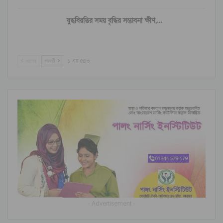
যুদ্ধবিরতির সময় বৃদ্ধির সম্ভাবনা ক্ষীণ,…
আগের
পরবর্তী
১ এর ৫৪৩
- Advertisement -