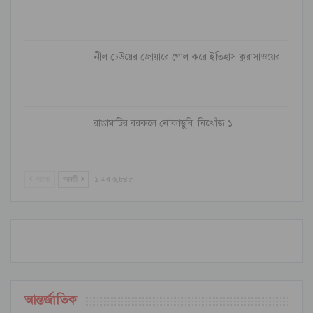
নীল ঢেউয়ের জোয়ারে গোল করে ইতিহাস কুরাসাওয়ের
রাঙামাটির বরকলে নৌকাডুবি, নিখোঁজ ১
আগের
পরবর্তী
১ এর ৬,৮৪৮
আন্তর্জাতিক