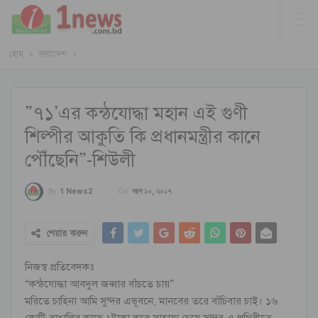
হোম
সারাদেশ
”৭১’এর কন্ঠযোদ্ধা মহান এই গুণী
শিল্পীর আকুতি কি প্রধানমন্ত্রীর কানে
পৌঁছেনি”-শিউলী
On
আগ ১০, ২০১৭
By
1 News2
শেয়ার করুন
নিজস্ব প্রতিবেদকঃ
“কন্ঠযোদ্ধা আবদুল জব্বার বাঁচতে চায়”
মরিতে চাহিনা আমি সুন্দর এভূবনে, মানবের তরে বাঁচিবার চাই। ১৬