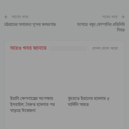
আগের খবর
পরের খবর
চট্টগ্রামের অসামান্য সুন্দর জলপ্রপাত
যশোরে ওষুধ কোম্পানির প্রতিনিধি
নিহত
আরও খবর জানতে
লেখক থেকে আরো
ইরানি ক্ষেপণাস্ত্রের অপেক্ষায়
কুয়েতে ইরানের হামলায় ৫
ইসরাইল; বৈরুত হামলার পর
মার্কিনি আহত
বাড়ছে উত্তেজনা