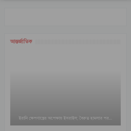
আন্তর্জাতিক
ইরানি ক্ষেপণাস্ত্রের অপেক্ষায় ইসরাইল; বৈরুত হামলার পর…