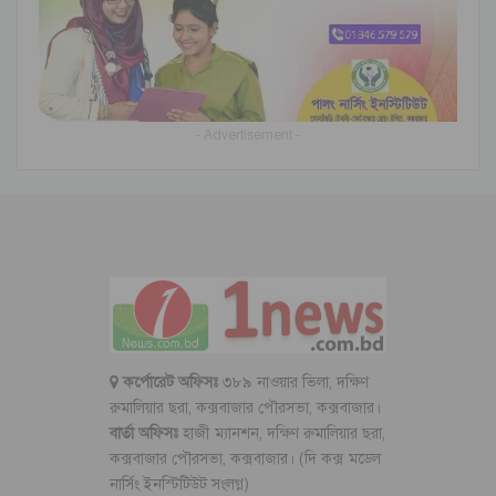
- Advertisement -
কর্পোরেট অফিসঃ
৩৮৯ নাওয়ার ভিলা, দক্ষিণ
রুমালিয়ার ছরা, কক্সবাজার পৌরসভা, কক্সবাজার।
বার্তা অফিসঃ
হাজী ম্যানশন, দক্ষিণ রুমালিয়ার ছরা,
কক্সবাজার পৌরসভা, কক্সবাজার। (দি কক্স মডেল
নার্সিং ইনস্টিটিউট সংলগ্ন)