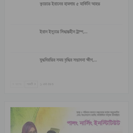
কুয়েতে ইরানের হামলায় ৫ মার্কিনি আহত
ইরান ইস্যুতে সিদ্ধান্তহীন ট্রাম্প,…
যুদ্ধবিরতির সময় বৃদ্ধির সম্ভাবনা ক্ষীণ,…
আগের
পরবর্তী
১ এর ৫৪৩