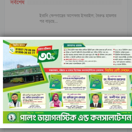
সর্বশেষ
ইরানি ক্ষেপণাস্ত্রের অপেক্ষায় ইসরাইল; বৈরুত হামলার
পর বাড়ছে…
ইসলামী ব্যাংকের পরিচালনা পর্ষদ বাতিল ঘোষণা
নীল ঢেউয়ের জোয়ারে গোল করে ইতিহাস কুরাসাওয়ের
রাঙামাটির বরকলে নৌকাডুবি, নিখোঁজ ১
আগের
পরবর্তী
১ এর ৬,৮৪৮