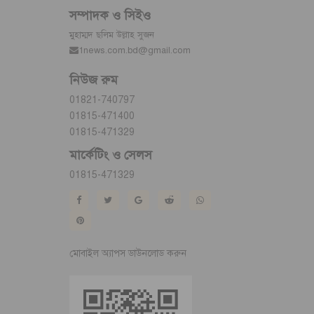
সম্পাদক ও সিইও
মুহাম্মদ ছলিম উল্লাহ সুজন
1news.com.bd@gmail.com
নিউজ রুম
01821-740797
01815-471400
01815-471329
মার্কেটিং ও সেলস
01815-471329
মোবাইল অ্যাপস ডাউনলোড করুন