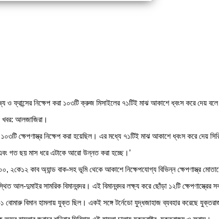
্তরাজ্য ও ফ্রান্সের নিক্ষেপ করা ১০৩টি ক্রুজ মিসাইলের ৭১টিই মাঝ আকাশে ধ্বংস করে দেয় বল
ন। খবর: আলজাজিরা।
১০৩টি ক্ষেপণাস্ত্র নিক্ষেপ করা হয়েছিল। এর মধ্যে ৭১টিই মাঝ আকাশে ধ্বংস করে দেয় সিরি
িয়া এবং গত ছয় মাস ধরে এটাকে আরো উন্নত করা হচ্ছে।’
০০, ২কে১২ কাব অ্যান্ড বাক-সহ ভূমি থেকে আকাশে নিক্ষেপযোগ্য বিভিন্ন ক্ষেপণাস্ত্র মোত
বস্থিত আল-দুমাইর সামরিক বিমানবন্দর। এই বিমানবন্দর লক্ষ্য করে ছোঁড়া ১২টি ক্ষেপণাস্ত্র
-১ বোমারু বিমান হামলায় যুক্ত ছিল। একই সঙ্গে টর্নেডো যুদ্ধজাহাজ ব্যবহার করেছে যুক্তর