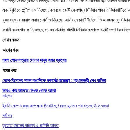
গত সপ্তাহে বিদ্রোহীদের নিয়ন্ত্রণে থাকা দুমা এলাকায় আসাদ বাহিনীর সন্দেহভাজন রাসায়নিক অ
এক বিবৃতিতে পেন্টাগন জানিয়েছে, কমপক্ষে ৫৮টি ক্ষেপণাস্ত্র সিরিয়ার শায়রাত বিমানঘাঁটিত
যুক্তরাজ্যের রয়্যাল এয়ার ফোর্স জানিয়েছে, অভিযানে চারটি টর্নেডো জিআর৪এস যুদ্ধবিম
ফরাসী কর্মকর্তারা জানিয়েছেন, তাদের সামরিক বাহিনী সিরিয়ায় কমপক্ষে ১২টি ক্ষেপণাস্ত্র ন
শেয়ার করুন
আগের খবর
মঙ্গল শোভাযাত্রায় সোনার মানুষ হবার প্রত্যয়
পরের খবর
দেশে-বিদেশের সকল বাঙালিকে নববর্ষের শুভেচ্ছা : প্রধানমন্ত্রী শেখ হাসিনা
আরও খবর জানতে
লেখক থেকে আরো
সর্বশেষ
ইরানি ক্ষেপণাস্ত্রের অপেক্ষায় ইসরাইল; বৈরুত হামলার পর বাড়ছে উত্তেজনা
সর্বশেষ
কুয়েতে ইরানের হামলায় ৫ মার্কিনি আহত