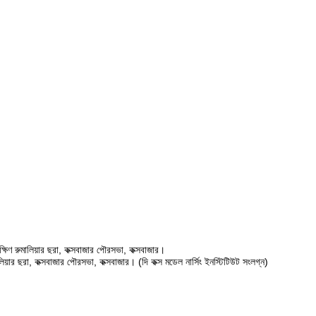
ষিণ রুমালিয়ার ছরা, কক্সবাজার পৌরসভা, কক্সবাজার।
ালিয়ার ছরা, কক্সবাজার পৌরসভা, কক্সবাজার। (দি কক্স মডেল নার্সিং ইনস্টিটিউট সংলগ্ন)