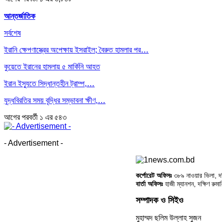
আন্তর্জাতিক
সর্বশেষ
ইরানি ক্ষেপণাস্ত্রের অপেক্ষায় ইসরাইল; বৈরুত হামলার পর…
কুয়েতে ইরানের হামলায় ৫ মার্কিনি আহত
ইরান ইস্যুতে সিদ্ধান্তহীন ট্রাম্প,…
যুদ্ধবিরতির সময় বৃদ্ধির সম্ভাবনা ক্ষীণ,…
আগের
পরবর্তী
১ এর ৫৪৩
- Advertisement -
কর্পোরেট অফিসঃ
৩৮৯ নাওয়ার ভিলা, দক্
বার্তা অফিসঃ
হাজী ম্যানশন, দক্ষিণ রুম
সম্পাদক ও সিইও
মুহাম্মদ ছলিম উল্লাহ সুজন