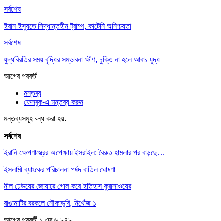
সর্বশেষ
ইরান ইস্যুতে সিদ্ধান্তহীন ট্রাম্প, কাটেনি অনিশ্চয়তা
সর্বশেষ
যুদ্ধবিরতির সময় বৃদ্ধির সম্ভাবনা ক্ষীণ, চুক্তি না হলে আবার যুদ্ধ
আগের
পরবর্তী
মন্তব্য
ফেসবুক-এ মন্তব্য করুন
মন্তব্যসমূহ বন্ধ করা হয়.
সর্বশেষ
ইরানি ক্ষেপণাস্ত্রের অপেক্ষায় ইসরাইল; বৈরুত হামলার পর বাড়ছে…
ইসলামী ব্যাংকের পরিচালনা পর্ষদ বাতিল ঘোষণা
নীল ঢেউয়ের জোয়ারে গোল করে ইতিহাস কুরাসাওয়ের
রাঙামাটির বরকলে নৌকাডুবি, নিখোঁজ ১
আগের
পরবর্তী
১ এর ৬,৮৪৮