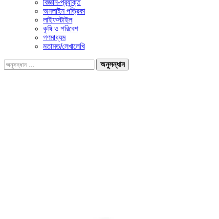
বিজ্ঞান-প্রযুক্তি
অনলাইন পত্রিকা
লাইফস্টাইল
কৃষি ও পরিবেশ
গণমাধ্যম
মতামত/লেখালেখি