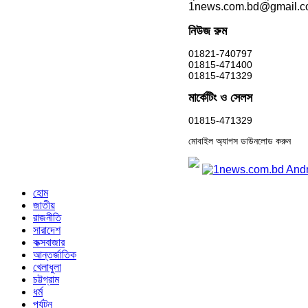
1news.com.bd@gmail.
নিউজ রুম
01821-740797
01815-471400
01815-471329
মার্কেটিং ও সেলস
01815-471329
মোবাইল অ্যাপস ডাউনলোড করুন
হোম
জাতীয়
রাজনীতি
সারাদেশ
কক্সবাজার
আন্তর্জাতিক
খেলাধুলা
চট্টগ্রাম
ধর্ম
পর্যটন