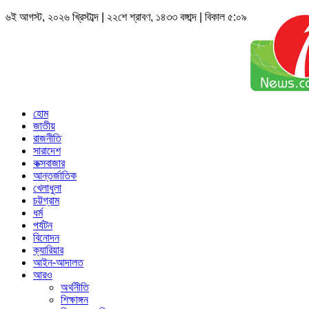
৬ই আগস্ট, ২০২৬ খ্রিস্টাব্দ | ২২শে শ্রাবণ, ১৪৩৩ বঙ্গাব্দ | বিকাল ৫:০৯
হোম
জাতীয়
রাজনীতি
সারাদেশ
কক্সবাজার
আন্তর্জাতিক
খেলাধুলা
চট্টগ্রাম
ধর্ম
পর্যটন
বিনোদন
ক্যারিয়ার
আইন-আদালত
আরও
অর্থনীতি
শিক্ষাঙ্গন