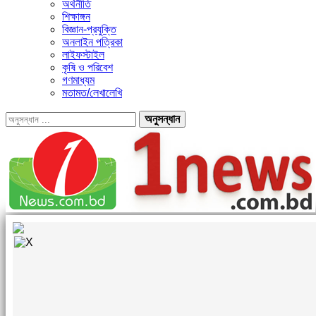
অর্থনীতি
শিক্ষাঙ্গন
বিজ্ঞান-প্রযুক্তি
অনলাইন পত্রিকা
লাইফস্টাইল
কৃষি ও পরিবেশ
গণমাধ্যম
মতামত/লেখালেখি