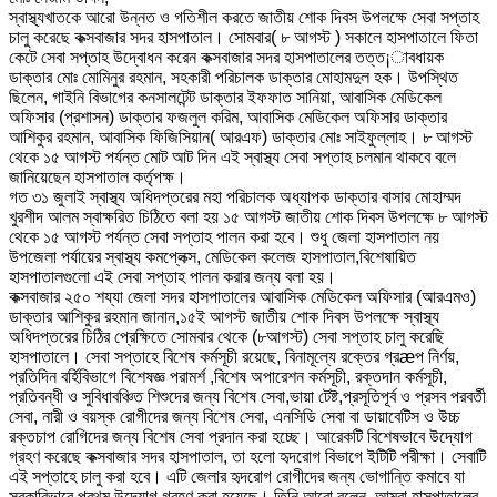
স্বাস্থ্যখাতকে আরো উন্নত ও গতিশীল করতে জাতীয় শোক দিবস উপলক্ষে সেবা সপ্তাহ
চালু করেছে কক্সবাজার সদর হাসপাতাল। সোমবার( ৮ আগস্ট ) সকালে হাসপাতালে ফিতা
কেটে সেবা সপ্তাহ উদ্বোধন করেন কক্সবাজার সদর হাসপাতালের তত্ত¡াবধায়ক
ডাক্তার মোঃ মোমিনুর রহমান, সহকারী পরিচালক ডাক্তার মোহামদুল হক। উপস্থিত
ছিলেন, গাইনি বিভাগের কনসালটেন্ট ডাক্তার ইফফাত সানিয়া, আবাসিক মেডিকেল
অফিসার (প্রশাসন) ডাক্তার ফজলুল করিম, আবাসিক মেডিকেল অফিসার ডাক্তার
আশিকুর রহমান, আবাসিক ফিজিসিয়ান( আরএফ) ডাক্তার মোঃ সাইফুল্লাহ। ৮ আগস্ট
থেকে ১৫ আগস্ট পর্যন্ত মোট আট দিন এই স্বাস্থ্য সেবা সপ্তাহ চলমান থাকবে বলে
জানিয়েছেন হাসপাতাল কর্তৃপক্ষ।
গত ৩১ জুলাই স্বাস্থ্য অধিদপ্তরের মহা পরিচালক অধ্যাপক ডাক্তার বাসার মোহাম্মদ
খুরশীদ আলম স্বাক্ষরিত চিঠিতে বলা হয় ১৫ আগস্ট জাতীয় শোক দিবস উপলক্ষে ৮ আগস্ট
থেকে ১৫ আগস্ট পর্যন্ত সেবা সপ্তাহ পালন করা হবে। শুধু জেলা হাসপাতাল নয়
উপজেলা পর্যায়ের স্বাস্থ্য কমপ্লেক্স, মেডিকেল কলেজ হাসপাতাল,বিশেষায়িত
হাসপাতালগুলো এই সেবা সপ্তাহ পালন করার জন্য বলা হয়।
কক্সবাজার ২৫০ শয্যা জেলা সদর হাসপাতালের আবাসিক মেডিকেল অফিসার (আরএমও)
ডাক্তার আশিকুর রহমান জানান,১৫ই আগস্ট জাতীয় শোক দিবস উপলক্ষে স্বাস্থ্য
অধিদপ্তরের চিঠির প্রেক্ষিতে সোমবার থেকে (৮আগস্ট) সেবা সপ্তাহ চালু করেছি
হাসপাতালে। সেবা সপ্তাহে বিশেষ কর্মসূচী রয়েছে, বিনামূল্যে রক্তের গ্রæপ নির্ণয়,
প্রতিদিন বর্হিবিভাগে বিশেষজ্ঞ পরামর্শ ,বিশেষ অপারেশন কর্মসূচী, রক্তদান কর্মসূচী,
প্রতিবন্ধী ও সুবিধাবঞ্চিত শিশুদের জন্য বিশেষ সেবা,ভায়া টেষ্ট,প্রসূতিপূর্ব ও প্রসব পরবর্তী
সেবা, নারী ও বয়স্ক রোগীদের জন্য বিশেষ সেবা, এনসিডি সেবা বা ডায়াবেটিস ও উচ্চ
রক্তচাপ রোগিদের জন্য বিশেষ সেবা প্রদান করা হচ্ছে। আরেকটি বিশেষভাবে উদ্যোগ
গ্রহণ করেছে কক্সবাজার সদর হাসপাতাল, তা হলো হৃদরোগ বিভাগে ইটিটি পরীক্ষা। সেবাটি
এই সপ্তাহে চালু করা হবে। এটি জেলার হৃদরোগ রোগীদের জন্য ভোগান্তি কমাবে যা
সরকারিভাবে প্রথম উদ্যোগ গ্রহণ করা হয়েছে। তিনি আরো বলেন, আমরা হাসপাতালের