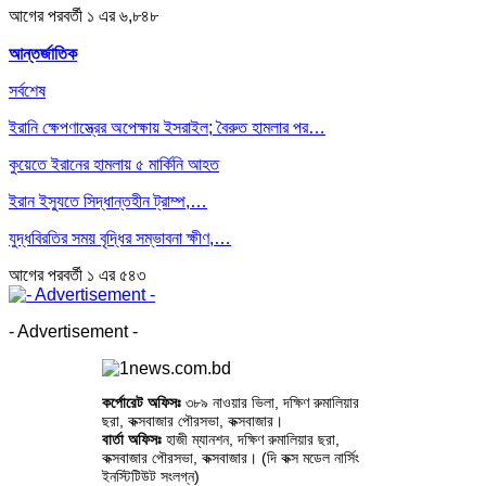
আগের
পরবর্তী
১ এর ৬,৮৪৮
আন্তর্জাতিক
সর্বশেষ
ইরানি ক্ষেপণাস্ত্রের অপেক্ষায় ইসরাইল; বৈরুত হামলার পর…
কুয়েতে ইরানের হামলায় ৫ মার্কিনি আহত
ইরান ইস্যুতে সিদ্ধান্তহীন ট্রাম্প,…
যুদ্ধবিরতির সময় বৃদ্ধির সম্ভাবনা ক্ষীণ,…
আগের
পরবর্তী
১ এর ৫৪৩
- Advertisement -
কর্পোরেট অফিসঃ
৩৮৯ নাওয়ার ভিলা, দক্ষিণ রুমালিয়ার
ছরা, কক্সবাজার পৌরসভা, কক্সবাজার।
বার্তা অফিসঃ
হাজী ম্যানশন, দক্ষিণ রুমালিয়ার ছরা,
কক্সবাজার পৌরসভা, কক্সবাজার। (দি কক্স মডেল নার্সিং
ইনস্টিটিউট সংলগ্ন)