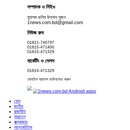
সম্পাদক ও সিইও
মুহাম্মদ ছলিম উল্লাহ সুজন
1news.com.bd@gmail.com
নিউজ রুম
01821-740797
01815-471400
01815-471329
মার্কেটিং ও সেলস
01815-471329
মোবাইল অ্যাপস ডাউনলোড করুন
হোম
জাতীয়
রাজনীতি
সারাদেশ
কক্সবাজার
আন্তর্জাতিক