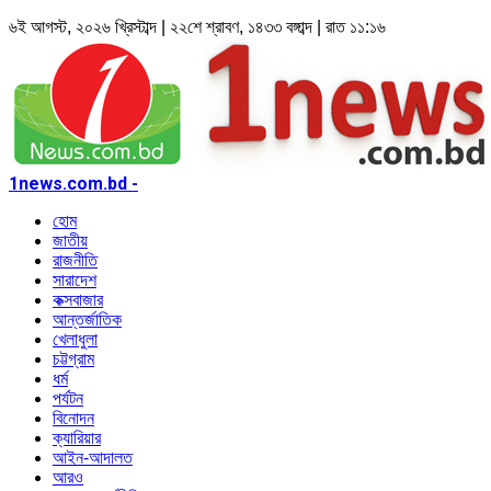
৬ই আগস্ট, ২০২৬ খ্রিস্টাব্দ | ২২শে শ্রাবণ, ১৪৩৩ বঙ্গাব্দ | রাত ১১:১৬
1news.com.bd -
হোম
জাতীয়
রাজনীতি
সারাদেশ
কক্সবাজার
আন্তর্জাতিক
খেলাধুলা
চট্টগ্রাম
ধর্ম
পর্যটন
বিনোদন
ক্যারিয়ার
আইন-আদালত
আরও