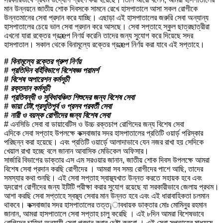
মান উন্নয়নে জাতীয় শোক দিবসকে সামনে রেখে হাসপাতালে আসা সকল রোগীকে
উন্নতমানের সেবা প্রদান করে যাচ্ছি। এছাড়া এই হাসপাতালের জরুরি সেবা অন্যান্য
হাসপাতালের চেয়ে ভাল সেবা প্রদান করে আসছে। সেবা সপ্তাহে স্কুল ছাত্রছাত্রীরা
এখনো যারা রক্তের গ্রæপ নিণর্য় করেনি তাদের জন্য সুযোগ করে দিয়েছে সদর
হাসপাতাল। সকাল থেকে বিনামূল্যে রক্তের গ্রæপ নির্ণয় করা যাবে এই সপ্তাহে।
# বিনামূল্যে রক্তের গ্রুপ নির্ণয়
# প্রতিদিন বর্হিবিভাগে বিশেষজ্ঞ পরামর্শ
# বিশেষ অপারেশন কর্মসূচী
# রক্তদান কর্মসূচী
# প্রতিবন্ধী ও সুবিধাবঞ্চিত শিশুদের জন্য বিশেষ সেবা
# ভায়া টেষ্ট,প্রসূতিপূর্ব ও প্রসব পরবর্তী সেবা
# নারী ও বয়স্ক রোগীদের জন্য বিশেষ সেবা
# এনসিডি সেবা বা ডায়াবেটিস ও উচ্চ রক্তচাপ রোগিদের জন্য বিশেষ সেবা
এদিকে সেবা সপ্তাহ উপলক্ষে কক্সবাজার সদর হাসপাতালের প্রতিটি ওয়ার্ড় পরিস্কার
পরিছন্ন করা হয়েছে। এবং প্রতিটি ওয়ার্ড়ে আলাদাভাবে যেন নজর রাখা হয় সেদিকে
খেয়াল রাখা হচ্ছে বলে জানান আবাসিক মেডিকেল অফিসার।
সার্জারি বিভাগের ডাক্তার এস এম সরওয়ার জানান, জাতীয় শোক দিবস উপলক্ষে আমরা
বিশেষ সেবা প্রদান করছি রোগীদের । আমরা সব সময় রোগীদের পাশে আছি, তাদের
সমস্যার কথা শুনছি। এই সেবা সপ্তাহ স্বাস্থ্যখাত উন্নত করতে সহায়ক হবে এবং
হৃদরোগ রোগীদের জন্য ইটিটি পরীক্ষা করার সুযোগ রয়েছে যা সরকারীভাবে জেলায় প্রথম।
আশা করছি সেবা সপ্তাহে স্বস্থ্য সেবার মান উন্নত হবে এবং এই ধারাবাহিকতা চলমান
থাকবে। কক্সবাজার সদর হাসপাতালের তত্ত¡াবধায়ক ডাক্তার মোঃ মোমিনুর রহমান
জানান, আমরা হাসপাতালে সেবা সপ্তাহ চালু করেছি । এই ৮দিন আমরা বিশেষভাবে
রোগিদের চাহিদা অনুযায়ী সেবা প্রদান করার চেষ্টা করবো । এই সেবা সপ্তাহের মাধ্যমে