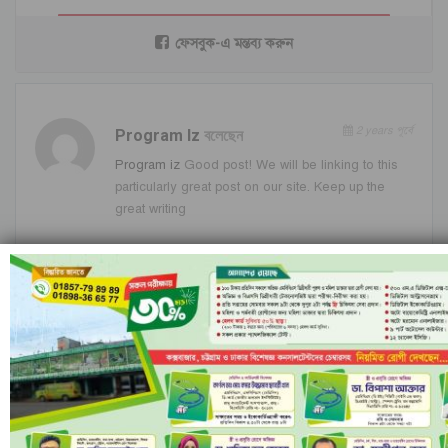
ফেসবুক-এ মন্তব্য করুন
2 years পূর্বে
Program Iz
বলেছেন
Program iz
Good post! We will be linking to this
particularly great post on our site. Keep up the
great writing
2 years পূর্বে
Igameplay
বলেছেন
Hey there You have done a fantastic job I will
certainly digg it and personally recommend to my
friends Im confident theyll be benefited from this
site
2 years পূর্বে
Businesstrick
বলেছেন