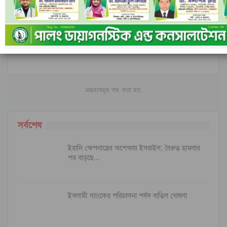
Excellent blog here Also your website loads up
very fast What web host are you using Can I get
your affiliate link to your host I wish my web site
loaded up as quickly as yours lol
মন্তব্যসমূহ বন্ধ করা হয়.
সর্বশেষ
ইরানি ক্ষেপণাস্ত্রের অপেক্ষায় ইসরাইল; বৈরুত হামলার
পর বাড়ছে…
ইসলামী ব্যাংকের পরিচালনা পর্ষদ বাতিল ঘোষণা