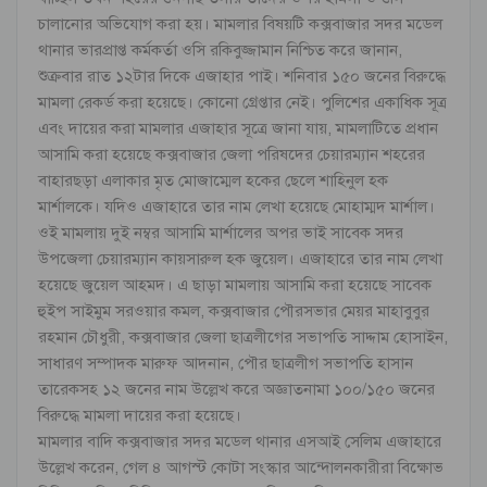
চালানোর অভিযোগ করা হয়। মামলার বিষয়টি কক্সবাজার সদর মডেল
থানার ভারপ্রাপ্ত কর্মকর্তা ওসি রকিবুজ্জামান নিশ্চিত করে জানান,
শুক্রবার রাত ১২টার দিকে এজাহার পাই। শনিবার ১৫০ জনের বিরুদ্ধে
মামলা রেকর্ড করা হয়েছে। কোনো গ্রেপ্তার নেই। পুলিশের একাধিক সূত্র
এবং দায়ের করা মামলার এজাহার সূত্রে জানা যায়, মামলাটিতে প্রধান
আসামি করা হয়েছে কক্সবাজার জেলা পরিষদের চেয়ারম্যান শহরের
বাহারছড়া এলাকার মৃত মোজাম্মেল হকের ছেলে শাহিনুল হক
মার্শালকে। যদিও এজাহারে তার নাম লেখা হয়েছে মোহাম্মদ মার্শাল।
ওই মামলায় দুই নম্বর আসামি মার্শালের অপর ভাই সাবেক সদর
উপজেলা চেয়ারম্যান কায়সারুল হক জুয়েল। এজাহারে তার নাম লেখা
হয়েছে জুয়েল আহমদ। এ ছাড়া মামলায় আসামি করা হয়েছে সাবেক
হুইপ সাইমুম সরওয়ার কমল, কক্সবাজার পৌরসভার মেয়র মাহাবুবুর
রহমান চৌধুরী, কক্সবাজার জেলা ছাত্রলীগের সভাপতি সাদ্দাম হোসাইন,
সাধারণ সম্পাদক মারুফ আদনান, পৌর ছাত্রলীগ সভাপতি হাসান
তারেকসহ ১২ জনের নাম উল্লেখ করে অজ্ঞাতনামা ১০০/১৫০ জনের
বিরুদ্ধে মামলা দায়ের করা হয়েছে।
মামলার বাদি কক্সবাজার সদর মডেল থানার এসআই সেলিম এজাহারে
উল্লেখ করেন, গেল ৪ আগস্ট কোটা সংস্কার আন্দোলনকারীরা বিক্ষোভ