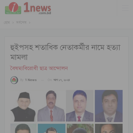
হোম
সর্বশেষ
হুইপসহ শতাধিক নেতাকর্মীর নামে হত্যা
মামলা
বৈষম্যবিরোধী ছাত্র আন্দোলন
On
আগ ১৭, ২০২৪
By
1 News