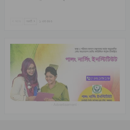
আগের
পরবর্তী
১ এর ৫৪৩
- Advertisement -