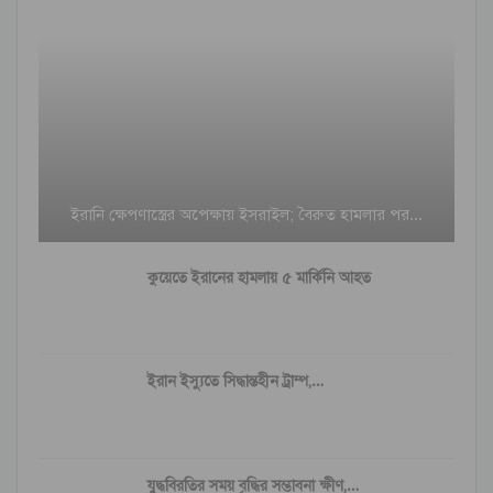
ইরানি ক্ষেপণাস্ত্রের অপেক্ষায় ইসরাইল; বৈরুত হামলার পর…
কুয়েতে ইরানের হামলায় ৫ মার্কিনি আহত
ইরান ইস্যুতে সিদ্ধান্তহীন ট্রাম্প,…
যুদ্ধবিরতির সময় বৃদ্ধির সম্ভাবনা ক্ষীণ,…