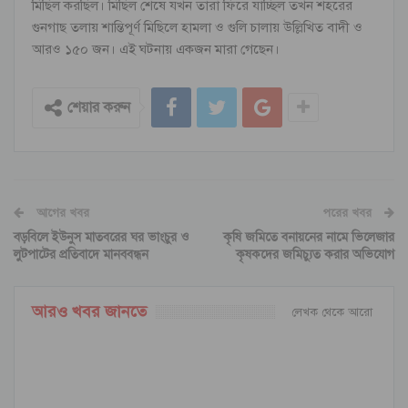
মিছিল করছিল। মিছিল শেষে যখন তারা ফিরে যাচ্ছিল তখন শহরের
গুনগাছ তলায় শান্তিপূর্ণ মিছিলে হামলা ও গুলি চালায় উল্লিখিত বাদী ও
আরও ১৫০ জন। এই ঘটনায় একজন মারা গেছেন।
শেয়ার করুন
আগের খবর
পরের খবর
বড়বিলে ইউনুস মাতবরের ঘর ভাংচুর ও
কৃষি জমিতে বনায়নের নামে ভিলেজার
লুটপাটের প্রতিবাদে মানববন্ধন
কৃষকদের জমিচ্যুত করার অভিযোগ
আরও খবর জানতে
লেখক থেকে আরো