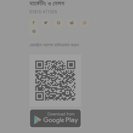
মার্কেটিং ও সেলস
01815-471329
মোবাইল অ্যাপস ডাউনলোড করুন