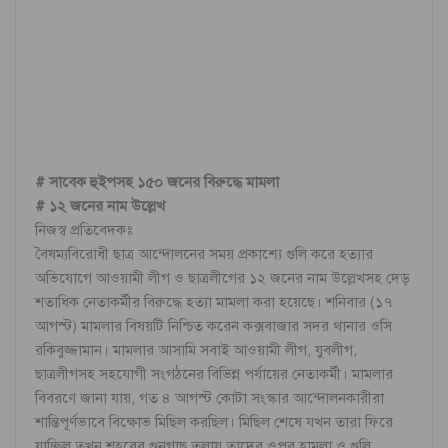
# সাবেক হুইপসহ ১৫০ জনের বিরুদ্ধে মামলা
# ১২ জনের নাম উল্লেখ
নিজস্ব প্রতিবেদকঃ
বৈষম্যবিরোধী ছাত্র আন্দোলনের সময় প্রকাশ্যে গুলি করে হত্যার
অভিযোগে আওয়ামী লীগ ও ছাত্রলীগের ১২ জনের নাম উল্লেখসহ দেড়
শতাধিক নেতাকর্মীর বিরুদ্ধে হত্যা মামলা করা হয়েছে। শনিবার (১৭
আগস্ট) মামলার বিষয়টি নিশ্চিত করেন কক্সবাজার সদর থানার ওসি
রকিবুজ্জামান। মামলার আসামি সবাই আওয়ামী লীগ, যুবলীগ,
ছাত্রলীগসহ সহযোগী সংগঠনের বিভিন্ন পর্যায়ের নেতাকর্মী। মামলার
বিবরণে জানা যায়, গত ৪ আগস্ট কোটা সংস্কার আন্দোলনকারীরা
শান্তিপূর্ণভাবে বিক্ষোভ মিছিল করছিল। মিছিল শেষে যখন তারা ফিরে
যাচ্ছিল তখন শহরের গুনগাছ তলায় তাদের ওপর হামলা ও গুলি