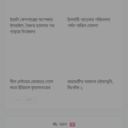
ইরানি ক্ষেপণাস্ত্রের অপেক্ষায়
ইসলামী ব্যাংকের পরিচালনা
ইসরাইল; বৈরুত হামলার পর
পর্ষদ বাতিল ঘোষণা
বাড়ছে উত্তেজনা
নীল ঢেউয়ের জোয়ারে গোল
রাঙামাটির বরকলে নৌকাডুবি,
করে ইতিহাস কুরাসাওয়ের
নিখোঁজ ১
আগের
পরবর্তী
মন্তব্য
৩