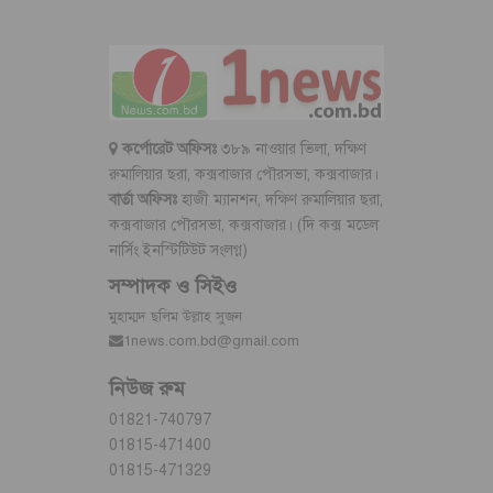
কর্পোরেট অফিসঃ
৩৮৯ নাওয়ার ভিলা, দক্ষিণ
রুমালিয়ার ছরা, কক্সবাজার পৌরসভা, কক্সবাজার।
বার্তা অফিসঃ
হাজী ম্যানশন, দক্ষিণ রুমালিয়ার ছরা,
কক্সবাজার পৌরসভা, কক্সবাজার। (দি কক্স মডেল
নার্সিং ইনস্টিটিউট সংলগ্ন)
সম্পাদক ও সিইও
মুহাম্মদ ছলিম উল্লাহ সুজন
1news.com.bd@gmail.com
নিউজ রুম
01821-740797
01815-471400
01815-471329