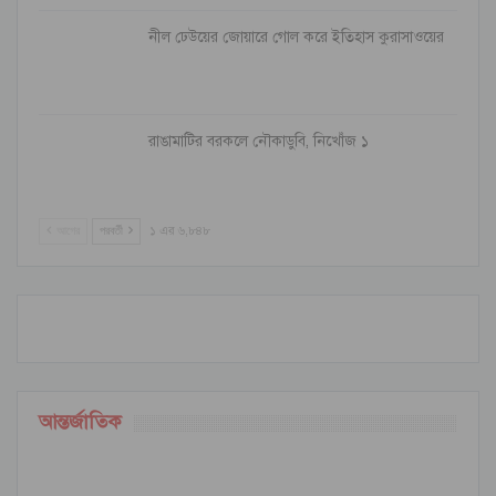
নীল ঢেউয়ের জোয়ারে গোল করে ইতিহাস কুরাসাওয়ের
রাঙামাটির বরকলে নৌকাডুবি, নিখোঁজ ১
আগের
পরবর্তী
১ এর ৬,৮৪৮
আন্তর্জাতিক