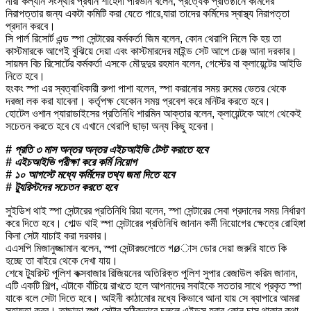
নারী কল্যান সংস্থার প্রধান শাহেদা পারভীন বলেন, প্রত্যেক প্রতিষ্ঠানে কর্মিদের
নিরাপত্তার জন্য একটা কমিটি করা যেতে পারে,যারা তাদের কর্মিদের স্বাস্থ্য নিরাপত্তা
প্রদান করবে।
সি পার্ল রিসোর্ট এন্ড স্পা সেন্টারের কর্মকর্তা জিম বলেন, কোন থেরাপি নিলে কি হয় তা
কাস্টমারকে আগেই বুঝিয়ে দেয়া এবং কাস্টমারদের মাইন্ড সেট আপে চেঞ্জ আনা দরকার।
সায়মন বিচ রিসোর্টের কর্মকর্তা এসকে মৌদুদুর রহমান বলেন, গেস্টের বা ক্লায়েন্টের আইডি
নিতে হবে।
হংকং স্পা এর স্বত্বাধিকারী রুপা পাশা বলেন, স্পা করানোর সময় রুমের ভেতর থেকে
দরজা লক করা যাবেনা। কর্তৃপক্ষ যেকোন সময় প্রবেশ করে মনিটর করতে হবে।
হোটেল ওশান প্যারাডাইসের প্রতিনিধি শারমিন আক্তার বলেন, ক্লায়েন্টকে আগে থেকেই
সচেতন করতে হবে যে এখানে থেরাপি ছাড়া অন্য কিছু হবেনা।
# প্রতি ৩ মাস অন্তর অন্তর এইচআইভি টেস্ট করাতে হবে
# এইচআইভি পরীক্ষা করে কর্মি নিয়োগ
# ১০ আগস্টে মধ্যে কর্মিদের তথ্য জমা দিতে হবে
# ট্যুরিস্টদের সচেতন করতে হবে
সুইডিশ থাই স্পা সেন্টারের প্রতিনিধি রিয়া বলেন, স্পা সেন্টারের সেবা প্রদানের সময় নির্ধারণ
করে দিতে হবে। গোল্ড থাই স্পা সেন্টারের প্রতিনিধি জানান কর্মী নিয়োগের ক্ষেত্রে রোহিঙ্গা
কিনা সেটা যাচাই করা দরকার।
এএসপি মিজানুজ্জামান বলেন, স্পা সেন্টারগুলোতে গøাস ডোর দেয়া জরুরি যাতে কি
হচ্ছে তা বাইরে থেকে দেখা যায়।
শেষে ট্যুরিস্ট পুলিশ কক্সবাজার রিজিয়নের অতিরিক্ত পুলিশ সুপার রেজাউল করিম জানান,
এটি একটি শিল্প, এটাকে বাঁচিয়ে রাখতে হলে আপনাদের সবাইকে সততার সাথে প্রকৃত স্পা
যাকে বলে সেটা দিতে হবে। আইনী কাঠামোর মধ্যে কিভাবে আনা যায় সে ব্যাপারে আমরা
সহায়তা করব। তাছাড়া স্পা সেন্টার সঠিকভাবে চললে এইডস্ হবার কোন চান্স থাকার কথা