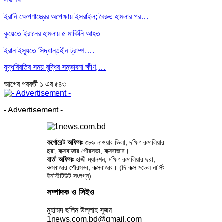
ইরানি ক্ষেপণাস্ত্রের অপেক্ষায় ইসরাইল; বৈরুত হামলার পর…
কুয়েতে ইরানের হামলায় ৫ মার্কিনি আহত
ইরান ইস্যুতে সিদ্ধান্তহীন ট্রাম্প,…
যুদ্ধবিরতির সময় বৃদ্ধির সম্ভাবনা ক্ষীণ,…
আগের
পরবর্তী
১ এর ৫৪৩
- Advertisement -
কর্পোরেট অফিসঃ
৩৮৯ নাওয়ার ভিলা, দক্ষিণ রুমালিয়ার
ছরা, কক্সবাজার পৌরসভা, কক্সবাজার।
বার্তা অফিসঃ
হাজী ম্যানশন, দক্ষিণ রুমালিয়ার ছরা,
কক্সবাজার পৌরসভা, কক্সবাজার। (দি কক্স মডেল নার্সিং
ইনস্টিটিউট সংলগ্ন)
সম্পাদক ও সিইও
মুহাম্মদ ছলিম উল্লাহ সুজন
1news.com.bd@gmail.com