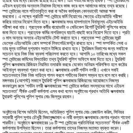
হয়েছে যার মধ্যে রোহিঙ্গা রয়েছে ৬১২ জন। এটা পর্যটনের জন্য হুমকি। স্পা সেন্টারগুলো
এইডস ছড়ানোর অন্যতম নিয়ামক হিসেবে কাজ করে বলে আমাদের কাছে তথ্য রয়েছে।
স্পা সেন্টারের নামে পতিতাবৃত্তি করা বা অবৈধ কার্যক্রম কোনভাবেই আমরা ক্ষমা
করবোনা। এ লক্ষ্যে প্রতিটি স্পা সেন্টারে কর্মি নিয়োগের ক্ষেত্রে এইচআইভি পরীক্ষা
করিয়ে তাদের নিয়োগ দিতে হবে। কক্সবাজার সদর হাসপাতালে বিনামূল্যে এইচআইভি
পরীক্ষা করা যায়। প্রত্যেক কর্মীর বায়োডাটা ও মেডিকেল রিপোর্ট ট্যুরিস্ট পুলিশের কাছে
জমা দিতে হবে। প্রত্যেক কর্মির নাগরিকত্ব যাচাই-বাছাই করে নিয়োগ দিতে হবে। প্রতি
৩ মাস অন্তর অন্তর এইচআইভি টেস্ট করাতে হবে। প্রত্যেক স্পা সেন্টারের ফ্রন্ট
ডেস্কে এইচআইভি রোগ সম্পর্কে লিফলেট/ফেস্টুন রাখতে হবে। স্পা সম্পর্কিত সেবা ও
তার মূল্য তালিকা দৃশ্যমান স্থানে টাঙ্গিয়ে রাখতে হবে। ট্যুরিজম বিকাশের জন্য সবাইকে
সচেতন হয়ে নিজ নিজ ব্যবসা পরিচালনা করতে হবে। আগামি ১০ তারিখের মধ্যে সকল
স্পা সেন্টারের কর্মিদের বিস্তারিত তথ্য ট্যুরিস্ট পুলিশ অফিসে জমা দিতে হবে। ট্যুরিস্ট
পুলিশ কক্সবাজার রিজিয়ন নিয়মিত তদারকি করবে৷ যেকোন অনিয়ম পরিলক্ষিত হলে কঠোর
আইনানুগ ব্যবস্থা গ্রহণ করা হবে। কক্সবাজার একটি পর্যটন নগরী। এখানে সবাই
সচেতনভাবে নিজ নিজ দায়িত্ব পালন করলে পর্যটনের বিকাশ সম্ভব হবে বলে মনে করছি।
মঙ্গলবার (২আগস্ট) সকালে ট্যুরিস্ট পুলিশ কক্সবাজার রিজিয়নের আয়োজনে নিজস্ব
কনফারেন্স রুমে ‘পর্যটন নগরী কক্সবাজারের স্পা সেন্টারে কর্মরত সদস্যদের সাথে এইডস
সচেতনতা’ শীর্ষক একটি কর্মশালা এসব কথা বলেন অনুষ্টানের প্রধান অতিথি কক্সবাজার
ট্যুারস্ট পুলিশের পুলিশ সুপার মোঃ জিল্লুর রহমান।
অনুষ্টানের বিশেষ অতিথি ছিলেন, অতিরিক্ত পুলিশ সুপার মোঃ রেজাউল করিম, সিনিয়র
সহকারী পুলিশ সুপার চৌধুরী মিজানুজ্জামান ও নারী কল্যান কক্সবাজার জেলার প্রধান শাহেদা
পারভীন। অনুষ্ঠানে কক্সবাজারের ১৬ টি স্পা সেন্টারের প্রতিনিধিরা সচেতনতা’ শীর্ষক একটি
কর্মশালায় উপস্থিত ছিলেন। তারা কর্মশালায় তাদের নিজস্ব মতামত ব্যক্ত করেন।