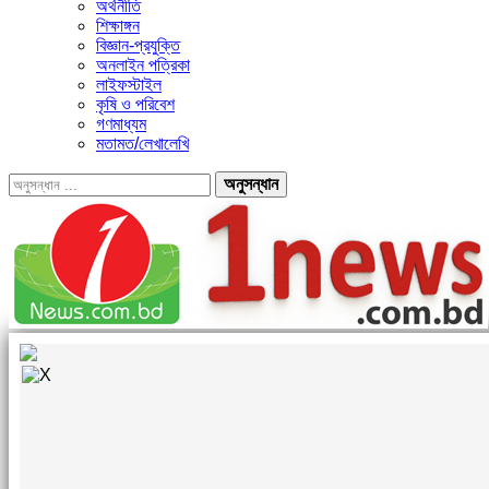
অর্থনীতি
শিক্ষাঙ্গন
বিজ্ঞান-প্রযুক্তি
অনলাইন পত্রিকা
লাইফস্টাইল
কৃষি ও পরিবেশ
গণমাধ্যম
মতামত/লেখালেখি