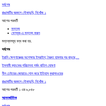
সর্বশেষ
রাঙামাটির বরকলে নৌকাডুবি, নিখোঁজ ১
আগের
পরবর্তী
মন্তব্য
ফেসবুক-এ মন্তব্য করুন
মন্তব্যসমূহ বন্ধ করা হয়.
সর্বশেষ
ইরানি ক্ষেপণাস্ত্রের অপেক্ষায় ইসরাইল; বৈরুত হামলার পর বাড়ছে…
ইসলামী ব্যাংকের পরিচালনা পর্ষদ বাতিল ঘোষণা
নীল ঢেউয়ের জোয়ারে গোল করে ইতিহাস কুরাসাওয়ের
রাঙামাটির বরকলে নৌকাডুবি, নিখোঁজ ১
আগের
পরবর্তী
১ এর ৬,৮৪৮
আন্তর্জাতিক
সর্বশেষ