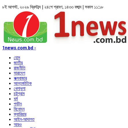
৮ই আগস্ট, ২০২৬ খ্রিস্টাব্দ | ২৪শে শ্রাবণ, ১৪৩৩ বঙ্গাব্দ | সকাল ১১:১৮
1news.com.bd -
হোম
জাতীয়
রাজনীতি
সারাদেশ
কক্সবাজার
আন্তর্জাতিক
খেলাধুলা
চট্টগ্রাম
ধর্ম
পর্যটন
বিনোদন
ক্যারিয়ার
আইন-আদালত
আরও