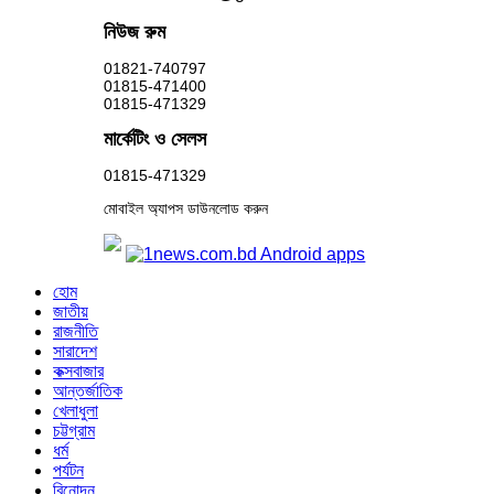
নিউজ রুম
01821-740797
01815-471400
01815-471329
মার্কেটিং ও সেলস
01815-471329
মোবাইল অ্যাপস ডাউনলোড করুন
হোম
জাতীয়
রাজনীতি
সারাদেশ
কক্সবাজার
আন্তর্জাতিক
খেলাধুলা
চট্টগ্রাম
ধর্ম
পর্যটন
বিনোদন