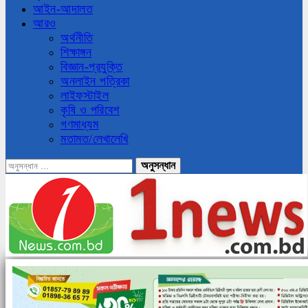
আইন-আদালত
আরও
অর্থনীতি
শিক্ষাঙ্গন
বিজ্ঞান-প্রযুক্তি
অনলাইন পত্রিকা
লাইফস্টাইল
কৃষি ও পরিবেশ
গণমাধ্যম
মতামত/লেখালেখি