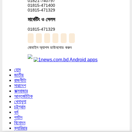
01821-740797
01815-471400
01815-471329
মার্কেটিং ও সেলস
01815-471329
মোবাইল অ্যাপস ডাউনলোড করুন
হোম
জাতীয়
রাজনীতি
সারাদেশ
কক্সবাজার
আন্তর্জাতিক
খেলাধুলা
চট্টগ্রাম
ধর্ম
পর্যটন
বিনোদন
ক্যারিয়ার