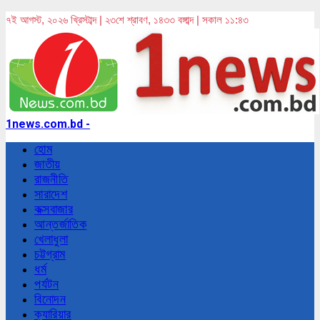
৭ই আগস্ট, ২০২৬ খ্রিস্টাব্দ | ২৩শে শ্রাবণ, ১৪৩৩ বঙ্গাব্দ | সকাল ১১:৪৩
1news.com.bd -
হোম
জাতীয়
রাজনীতি
সারাদেশ
কক্সবাজার
আন্তর্জাতিক
খেলাধুলা
চট্টগ্রাম
ধর্ম
পর্যটন
বিনোদন
ক্যারিয়ার