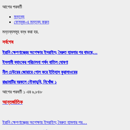
আগের
পরবর্তী
মন্তব্য
ফেসবুক-এ মন্তব্য করুন
মন্তব্যসমূহ বন্ধ করা হয়.
সর্বশেষ
ইরানি ক্ষেপণাস্ত্রের অপেক্ষায় ইসরাইল; বৈরুত হামলার পর বাড়ছে…
ইসলামী ব্যাংকের পরিচালনা পর্ষদ বাতিল ঘোষণা
নীল ঢেউয়ের জোয়ারে গোল করে ইতিহাস কুরাসাওয়ের
রাঙামাটির বরকলে নৌকাডুবি, নিখোঁজ ১
আগের
পরবর্তী
১ এর ৬,৮৪৮
আন্তর্জাতিক
ইরানি ক্ষেপণাস্ত্রের অপেক্ষায় ইসরাইল; বৈরুত হামলার পর…