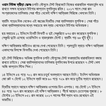
ওয়ান নিউজ ক্রীড়া ডেক্সঃ
চলতি মৌসুমে টেস্ট ক্রিকেটে নিজের ধারাবাহিক পারফর্মেন্স ধরে
রাখতে সক্ষম হয়েছেন টাইগার কাপ্তান মুশফিকুর রহিম। ২০১৭ সালে সেরা রান
সংগ্রাহকদের তালিকায় সেরা পাঁচে থেকেই দক্ষিণ আফ্রিকা সিরিজে খেলবেন তিনি।
ব্যাটিং গড়ের দিক থেকেও এই বছরের দ্বিতীয় সেরা ব্যাটসম্যান মুশফিক। সেরা পাঁচে
থাকা ব্যাটসম্যানদের মধ্যে সবচেয়ে কম ম্যাচ খেলেছেন টাইগার অধিনায়ক।
ছয় ম্যাচের ১২ ইনিংসে তিনটি ফিফটি ও দুই সেঞ্চুরিতে ৬৭৩ রান করেছেন মুশফিক।
সেঞ্চুরি দুটো এসেছে ওয়েলিংটন ও হায়দ্রাবাদ টেস্টে। ব্যাটিং গড় ৬৮ ছুঁই ছুঁই।
দক্ষিণ আফ্রিকার মাটিতেও রানের দেখা পেয়েছেন তিনি। প্রস্তুতি ম্যাচে দক্ষিণ আফ্রিকা
একাদশের বিপক্ষে ফিফটির দেখা পেয়েছেন তিনি।
দুই টেস্ট সিরিজেও অভিজ্ঞ মুশফিক চলতি মৌসুমের টেস্ট ফরম্যাটের ধারাবাহিকতা বজায়
রাখতে চাইবে। সেরা ব্যাটসম্যানদের তালিকায় মুশফিকের উপরে রয়েছেন ৭ টেস্ট খেলা
অজি কাপ্তান স্টিভ স্মিথ।
১৪ ইনিংসে ৫৪ গড়ে ৭০১ রান করে চতুর্থ অবস্থানে আছেন তিনি। ইংলিশ অধিনায়ক
জো রুট ৭ টেস্টে ১২ ইনিংসে ব্যাট করে ৬০ গড়ে ৭২৯ রান করে তৃতীয় স্থানে রয়েছেন।
দ্বিতীয় স্থানে আছেন দক্ষিণ আফ্রিকার ওপেনার ডিন এলগার। নয় টেস্টে ১৭ ইনিংসে
৪৫ গড়ে ৭৬৭ রান করেছেন এই দক্ষিণ আফ্রিকান। শীর্ষে আছেন চেতেশ্বর পুজারা। ৮
টেস্টের ১৩ ইনিংসে ৮৫১ রান করেছে ২০১৭ সালের শীর্ষ স্থান ধরে রেখেছেন এই
ভারতীয়।