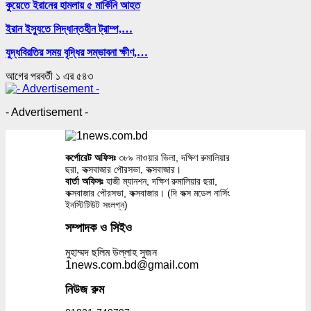
কুয়েতে ইরানের হামলায় ৫ মার্কিনি আহত
ইরান ইস্যুতে সিদ্ধান্তহীন ট্রাম্প,…
যুদ্ধবিরতির সময় বৃদ্ধির সম্ভাবনা ক্ষীণ,…
আগের
পরবর্তী
১ এর ৫৪৩
- Advertisement -
কর্পোরেট অফিসঃ
৩৮৯ নাওয়ার ভিলা, দক্ষিণ রুমালিয়ার
ছরা, কক্সবাজার পৌরসভা, কক্সবাজার।
বার্তা অফিসঃ
হাজী ম্যানশন, দক্ষিণ রুমালিয়ার ছরা,
কক্সবাজার পৌরসভা, কক্সবাজার। (দি কক্স মডেল নার্সিং
ইনস্টিটিউট সংলগ্ন)
সম্পাদক ও সিইও
মুহাম্মদ ছলিম উল্লাহ সুজন
1news.com.bd@gmail.com
নিউজ রুম