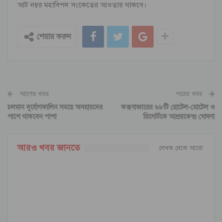
আট নম্বর মহাবিপদ সংকেতের আওতায় থাকবে।
শেয়ার করুন
আগের খবর
পরের খবর
চলমান দূর্যোগকালিন সময়ে অসহায়দের
কক্সবাজারের ৬৮টি হোটেল-মোটেল ও
পাশে থাকবেন পাশা
রিসোর্টকে আশ্রয়কেন্দ্র ঘোষণা
আরও খবর জানতে
লেখক থেকে আরো