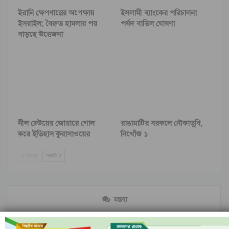
ইরানি ক্ষেপণাস্ত্রের অপেক্ষায়
ইসলামী ব্যাংকের পরিচালনা
ইসরাইল; বৈরুত হামলার পর
পর্ষদ বাতিল ঘোষণা
বাড়ছে উত্তেজনা
নীল ঢেউয়ের জোয়ারে গোল
রাঙামাটির বরকলে নৌকাডুবি,
করে ইতিহাস কুরাসাওয়ের
নিখোঁজ ১
আগের
পরবর্তী
মন্তব্য
ফেসবুক-এ মন্তব্য করুন