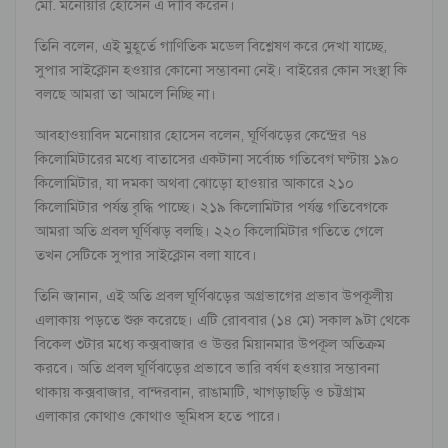
মো. মনোয়ার হোসেন এ দাবি করেন।
তিনি বলেন, এই মুহূর্তে গাণিতিক মডেল বিশ্লেষণ করে দেখা যাচ্ছে,
সুপার সাইক্লোন হওয়ার কোনো সম্ভাবনা নেই। বাইরের কোন সংস্থা কি
বলছে আমরা তা আমলে নিচ্ছি না।
আবহাওয়াবিদ মনোয়ার হোসেন বলেন, ঘূর্ণিঝড়ের কেন্দ্রের ৭৪
কিলোমিটারের মধ্যে বাতাসের একটানা সর্বোচ্চ গতিবেগ ঘণ্টায় ১৯০
কিলোমিটার, যা দমকা অথবা ঝোড়ো হাওয়ার আকারে ২১০
কিলোমিটার পর্যন্ত বৃদ্ধি পাচ্ছে। ২১৯ কিলোমিটার পর্যন্ত গতিবেগকে
আমরা অতি প্রবল ঘূর্ণিঝড় বলছি। ২২০ কিলোমিটার গতিতে গেলে
তখন সেটিকে সুপার সাইক্লোন বলা যাবে।
তিনি জানান, এই অতি প্রবল ঘূর্ণিঝড়ের অগ্রভাগের প্রভাব উপকূলীয়
এলাকায় পড়তে শুরু করেছে। এটি রোববার (১৪ মে) সকাল ৯টা থেকে
বিকেল ৩টার মধ্যে কক্সবাজার ও উত্তর মিয়ানমার উপকূল অতিক্রম
করবে। অতি প্রবল ঘূর্ণিঝড়ের প্রভাবে ভারি বর্ষণ হওয়ার সম্ভাবনা
থাকায় কক্সবাজার, বান্দরবান, রাঙামাটি, খাগড়াছড়ি ও চট্টগ্রাম
এলাকার কোথাও কোথাও ভূমিধস হতে পারে।