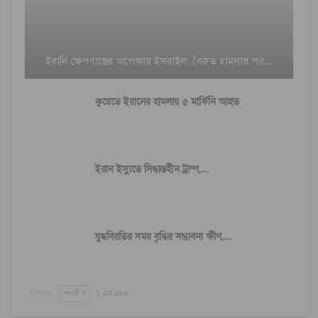
ইরানি ক্ষেপণাস্ত্রের অপেক্ষায় ইসরাইল; বৈরুত হামলার পর…
কুয়েতে ইরানের হামলায় ৫ মার্কিনি আহত
ইরান ইস্যুতে সিদ্ধান্তহীন ট্রাম্প,…
যুদ্ধবিরতির সময় বৃদ্ধির সম্ভাবনা ক্ষীণ,…
আগের
পরবর্তী
১ এর ৫৪৩