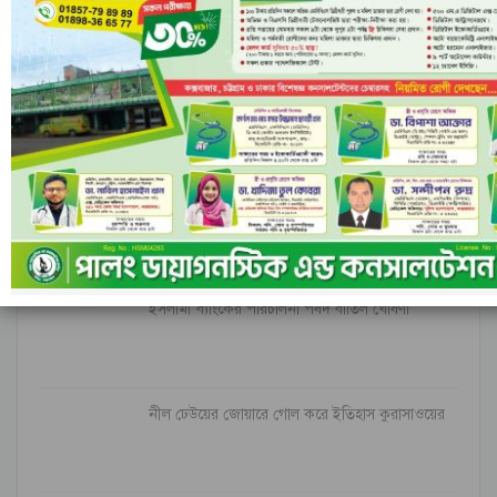
মন্তব্যসমূহ বন্ধ করা হয়.
সর্বশেষ
ইরানি ক্ষেপণাস্ত্রের অপেক্ষায় ইসরাইল; বৈরুত হামলার
পর বাড়ছে…
ইসলামী ব্যাংকের পরিচালনা পর্ষদ বাতিল ঘোষণা
নীল ঢেউয়ের জোয়ারে গোল করে ইতিহাস কুরাসাওয়ের