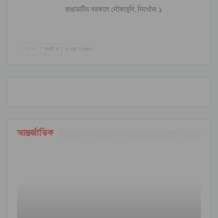
রাঙামাটির বরকলে নৌকাডুবি, নিখোঁজ ১
আগের
পরবর্তী
১ এর ৬,৮৪৮
আন্তর্জাতিক