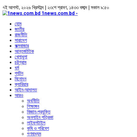
৭ই আগস্ট, ২০২৬ খ্রিস্টাব্দ | ২৩শে শ্রাবণ, ১৪৩৩ বঙ্গাব্দ | সকাল ৯:৫০
1news.com.bd -
হোম
জাতীয়
রাজনীতি
সারাদেশ
কক্সবাজার
আন্তর্জাতিক
খেলাধুলা
চট্টগ্রাম
ধর্ম
পর্যটন
বিনোদন
ক্যারিয়ার
আইন-আদালত
আরও
অর্থনীতি
শিক্ষাঙ্গন
বিজ্ঞান-প্রযুক্তি
অনলাইন পত্রিকা
লাইফস্টাইল
কৃষি ও পরিবেশ
গণমাধ্যম