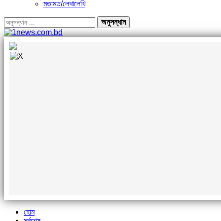
মতামত/লেখালেখি
হোম
সর্বশেষ