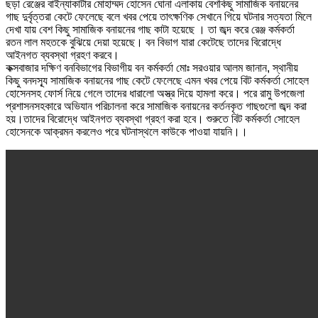
ছড়া রেঞ্জের বাইন্যাকাটার মোহাম্মদ হোসেন ঘোনা এলাকায় বেশকিছু সামাজিক বনায়নের
গাছ দুর্বৃত্তরা কেটে ফেলেছে বলে খবর পেয়ে তাৎক্ষণিক সেখানে গিয়ে ঘটনার সত্যতা মিলে
দেখা যায় বেশ কিছু সামাজিক বনায়নের গাছ কাটা হয়েছে । তা জব্দ করে রেঞ্জ কর্মকর্তা
রতন লাল মহতকে বুঝিয়ে দেয়া হয়েছে। বন বিভাগ যারা কেটেছে তাদের বিরোদ্ধে
আইনগত ব্যবস্থা গ্রহণ করবে।
কক্সবাজার দক্ষিণ বনবিভাগের বিভাগীয় বন কর্মকর্তা মোঃ সরওয়ার আলম জানান, স্থানীয়
কিছু বনদস্যূ সামাজিক বনায়নের গাছ কেটে ফেলেছে এমন খবর পেয়ে বিট কর্মকর্তা সোহেল
হোসেনসহ ফোর্স নিয়ে গেলে তাদের ধারালো অস্ত্র দিয়ে হামলা করে। পরে রামু উপজেলা
প্রশাসনসহকারে অভিযান পরিচালনা করে সামাজিক বনায়নের কর্তনকৃত গাছগুলো জব্দ করা
হয়।তাদের বিরোদ্ধে আইনগত ব্যবস্থা গ্রহণ করা হবে। শুরুতে বিট কর্মকর্তা সোহেল
হোসেনকে আক্রমন করলেও পরে ঘটনাস্থলে কাউকে পাওয়া যায়নি।।