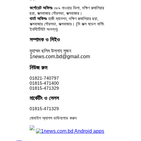
কর্পোরেট অফিসঃ
৩৮৯ নাওয়ার ভিলা, দক্ষিণ রুমালিয়ার
ছরা, কক্সবাজার পৌরসভা, কক্সবাজার।
বার্তা অফিসঃ
হাজী ম্যানশন, দক্ষিণ রুমালিয়ার ছরা,
কক্সবাজার পৌরসভা, কক্সবাজার। (দি কক্স মডেল নার্সিং
ইনস্টিটিউট সংলগ্ন)
সম্পাদক ও সিইও
মুহাম্মদ ছলিম উল্লাহ সুজন
1news.com.bd@gmail.com
নিউজ রুম
01821-740797
01815-471400
01815-471329
মার্কেটিং ও সেলস
01815-471329
মোবাইল অ্যাপস ডাউনলোড করুন