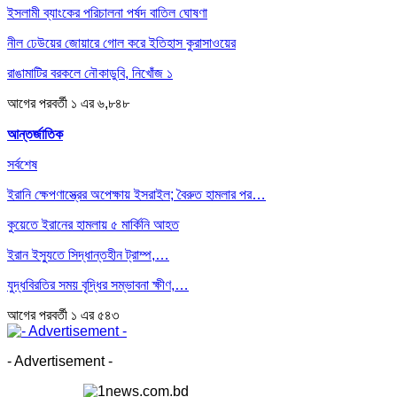
ইসলামী ব্যাংকের পরিচালনা পর্ষদ বাতিল ঘোষণা
নীল ঢেউয়ের জোয়ারে গোল করে ইতিহাস কুরাসাওয়ের
রাঙামাটির বরকলে নৌকাডুবি, নিখোঁজ ১
আগের
পরবর্তী
১ এর ৬,৮৪৮
আন্তর্জাতিক
সর্বশেষ
ইরানি ক্ষেপণাস্ত্রের অপেক্ষায় ইসরাইল; বৈরুত হামলার পর…
কুয়েতে ইরানের হামলায় ৫ মার্কিনি আহত
ইরান ইস্যুতে সিদ্ধান্তহীন ট্রাম্প,…
যুদ্ধবিরতির সময় বৃদ্ধির সম্ভাবনা ক্ষীণ,…
আগের
পরবর্তী
১ এর ৫৪৩
- Advertisement -