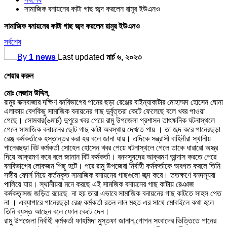
সামাজিক বনায়নের কাটা গাছ জব্দ করলেন রামুর ইউএনও
সামাজিক বনায়নের কাটা গাছ জব্দ করলেন রামুর ইউএনও
সর্বশেষ
By
1 news
Last updated
মার্চ ৬, ২০২৩
শেয়ার করুন
মোঃ নেজাম উদ্দিন,
রামুর কক্সবাজার দক্ষিণ বনবিভাগের পানের ছড়া রেঞ্জের বাইন্যাকাটার মোহাম্মদ হোসেন ঘোনা
এলাকায় বেশকিছু সামাজিক বনায়নের গাছ দুর্বৃত্তরা কেটে ফেলেছে বলে খবর পাওয়া
গেছে। সোমবার(৬মার্চ) দুপুরে খবর পেয়ে রামু উপজেলা প্রশাসন তাৎক্ষনিক ঘটনাস্থলে
গেলে সামাজিক বনায়নের ছোট গাছ কাটা অবস্থায় দেখতে পায় । তা জব্দ করে পানেরছড়া
রেঞ্জ কর্মকর্তাকে হস্তান্তর করা হয় বলে জানা যায়। এদিকে সন্ত্রাসী বাহিনীরা স্থানীয়
পানেরছড়া বিট কর্মকর্তা সোহেল হোসেন খবর পেয়ে ঘটনাস্থলে গেলে তাকে ধারারো অস্ত্র
দিয়ে আক্রমণ করে বলে জানান বিট কর্মকর্তা। বনদস্যূদের আক্রমণ আন্দাস করতে পেরে
বনবিভাগের লোকজন পিছু হটে। পরে রামু উপজেরা নির্বাহী কর্মকর্তাকে অবগত করলে তিনি
সঙ্গীয় ফোর্স নিয়ে কর্তনকৃত সামাজিক বনায়নের গাছগুলো জব্দ করে। ততক্ষণে বনদস্যূরা
পালিয়ে যায়। স্থানীয়রা মনে করছে এই সামজিক বনায়নের গাছ কাটায় রেঞাজ
কর্মকতৃাসজ জড়িত রয়েছে না হয় তারা এভাবে সামাজিক বনায়নের গাছ কাটতে সাহস পেত
না । এব্যাপারে পানেরছড়া রেঞ্জ কর্মকর্তা রতন লাল মহত এর সাথে মোবাইলে কথা হলে
তিনি ব্যস্ত আছেন বলে ফোন কেটে দেন।
রামু উপজেলা নির্বাহী কর্মকর্তা ফাহমিদা মুস্তফা জানান,গোপন সংবাদের ভিত্তিতে পানের