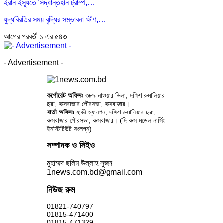
ইরান ইস্যুতে সিদ্ধান্তহীন ট্রাম্প,…
যুদ্ধবিরতির সময় বৃদ্ধির সম্ভাবনা ক্ষীণ,…
আগের
পরবর্তী
১ এর ৫৪৩
- Advertisement -
কর্পোরেট অফিসঃ
৩৮৯ নাওয়ার ভিলা, দক্ষিণ রুমালিয়ার
ছরা, কক্সবাজার পৌরসভা, কক্সবাজার।
বার্তা অফিসঃ
হাজী ম্যানশন, দক্ষিণ রুমালিয়ার ছরা,
কক্সবাজার পৌরসভা, কক্সবাজার। (দি কক্স মডেল নার্সিং
ইনস্টিটিউট সংলগ্ন)
সম্পাদক ও সিইও
মুহাম্মদ ছলিম উল্লাহ সুজন
1news.com.bd@gmail.com
নিউজ রুম
01821-740797
01815-471400
01815-471329