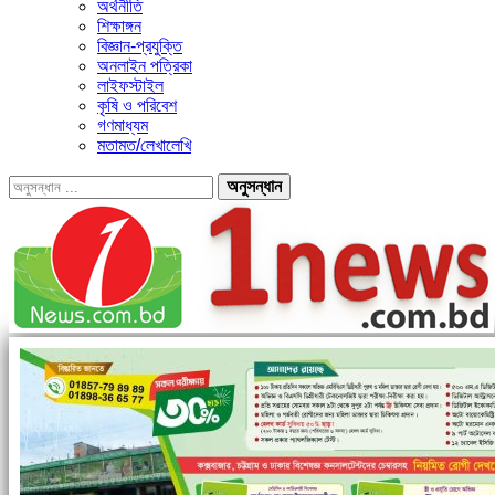
অর্থনীতি
শিক্ষাঙ্গন
বিজ্ঞান-প্রযুক্তি
অনলাইন পত্রিকা
লাইফস্টাইল
কৃষি ও পরিবেশ
গণমাধ্যম
মতামত/লেখালেখি