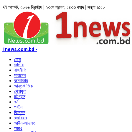
৭ই আগস্ট, ২০২৬ খ্রিস্টাব্দ | ২৩শে শ্রাবণ, ১৪৩৩ বঙ্গাব্দ | সন্ধ্যা ৬:২০
1news.com.bd -
হোম
জাতীয়
রাজনীতি
সারাদেশ
কক্সবাজার
আন্তর্জাতিক
খেলাধুলা
চট্টগ্রাম
ধর্ম
পর্যটন
বিনোদন
ক্যারিয়ার
আইন-আদালত
আরও