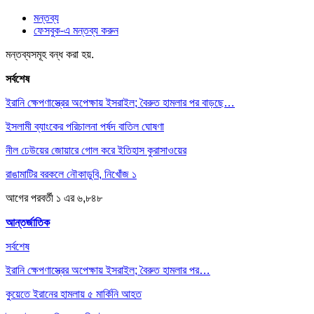
মন্তব্য
ফেসবুক-এ মন্তব্য করুন
মন্তব্যসমূহ বন্ধ করা হয়.
সর্বশেষ
ইরানি ক্ষেপণাস্ত্রের অপেক্ষায় ইসরাইল; বৈরুত হামলার পর বাড়ছে…
ইসলামী ব্যাংকের পরিচালনা পর্ষদ বাতিল ঘোষণা
নীল ঢেউয়ের জোয়ারে গোল করে ইতিহাস কুরাসাওয়ের
রাঙামাটির বরকলে নৌকাডুবি, নিখোঁজ ১
আগের
পরবর্তী
১ এর ৬,৮৪৮
আন্তর্জাতিক
সর্বশেষ
ইরানি ক্ষেপণাস্ত্রের অপেক্ষায় ইসরাইল; বৈরুত হামলার পর…
কুয়েতে ইরানের হামলায় ৫ মার্কিনি আহত