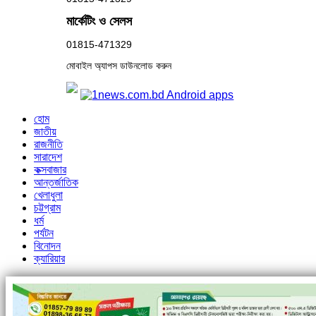
মার্কেটিং ও সেলস
01815-471329
মোবাইল অ্যাপস ডাউনলোড করুন
হোম
জাতীয়
রাজনীতি
সারাদেশ
কক্সবাজার
আন্তর্জাতিক
খেলাধুলা
চট্টগ্রাম
ধর্ম
পর্যটন
বিনোদন
ক্যারিয়ার