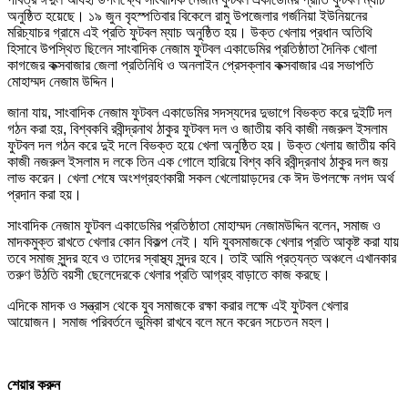
অনুষ্ঠিত হয়েছে। ১৯ জুন বৃহস্পতিবার বিকেলে রামু উপজেলার গর্জনিয়া ইউনিয়নের
মরিচ্যাচর গ্রামে এই প্রতি ফুটবল ম্যাচ অনুষ্ঠিত হয়। উক্ত খেলায় প্রধান অতিথি
হিসাবে উপস্থিত ছিলেন সাংবাদিক নেজাম ফুটবল একাডেমির প্রতিষ্ঠাতা দৈনিক খোলা
কাগজের কক্সবাজার জেলা প্রতিনিধি ও অনলাইন প্রেসক্লাব কক্সবাজার এর সভাপতি
মোহাম্মদ নেজাম উদ্দিন।
জানা যায়, সাংবাদিক নেজাম ফুটবল একাডেমির সদস্যদের দুভাগে বিভক্ত করে দুইটি দল
গঠন করা হয়, বিশ্বকবি রবীন্দ্রনাথ ঠাকুর ফুটবল দল ও জাতীয় কবি কাজী নজরুল ইসলাম
ফুটবল দল গঠন করে দুই দলে বিভক্ত হয়ে খেলা অনুষ্ঠিত হয়। উক্ত খেলায় জাতীয় কবি
কাজী নজরুল ইসলাম দ লকে তিন এক গোলে হারিয়ে বিশ্ব কবি রবীন্দ্রনাথ ঠাকুর দল জয়
লাভ করেন। খেলা শেষে অংশগ্রহণকারী সকল খেলোয়াড়দের কে ঈদ উপলক্ষে নগদ অর্থ
প্রদান করা হয়।
সাংবাদিক নেজাম ফুটবল একাডেমির প্রতিষ্ঠাতা মোহাম্মদ নেজামউদ্দিন বলেন, সমাজ ও
মাদকমুক্ত রাখতে খেলার কোন বিকল্প নেই। যদি যুবসমাজকে খেলার প্রতি আকৃষ্ট করা যায়
তবে সমাজ সুন্দর হবে ও তাদের স্বাস্থ্য সুন্দর হবে। তাই আমি প্রত্যন্ত অঞ্চলে এখানকার
তরুণ উঠতি বয়সী ছেলেদেরকে খেলার প্রতি আগ্রহ বাড়াতে কাজ করছে।
এদিকে মাদক ও সন্ত্রাস থেকে যুব সমাজকে রক্ষা করার লক্ষে এই ফুটবল খেলার
আয়োজন। সমাজ পরিবর্তনে ভুমিকা রাখবে বলে মনে করেন সচেতন মহল।
শেয়ার করুন