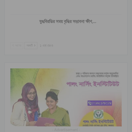
যুদ্ধবিরতির সময় বৃদ্ধির সম্ভাবনা ক্ষীণ,…
আগের
পরবর্তী
১ এর ৫৪৩
- Advertisement -