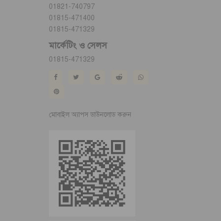
01821-740797
01815-471400
01815-471329
মার্কেটিং ও সেলস
01815-471329
মোবাইল অ্যাপস ডাউনলোড করুন