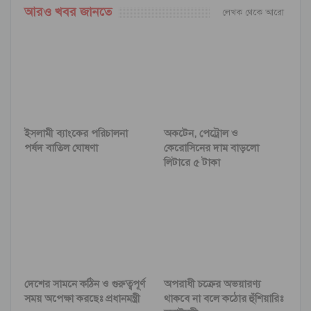
আরও খবর জানতে
লেখক থেকে আরো
ইসলামী ব্যাংকের পরিচালনা
অকটেন, পেট্রোল ও
পর্ষদ বাতিল ঘোষণা
কেরোসিনের দাম বাড়লো
লিটারে ৫ টাকা
দেশের সামনে কঠিন ও গুরুত্বপূর্ণ
অপরাধী চক্রের অভয়ারণ্য
সময় অপেক্ষা করছেঃ প্রধানমন্ত্রী
থাকবে না বলে কঠোর হুঁশিয়ারিঃ