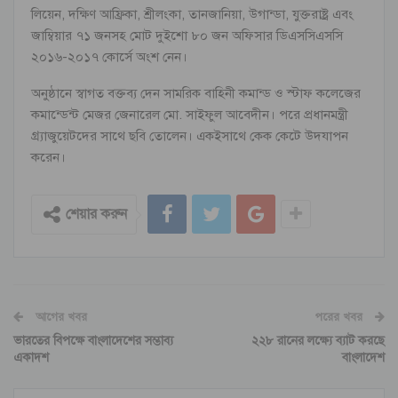
লিয়েন, দক্ষিণ আফ্রিকা, শ্রীলংকা, তানজানিয়া, উগান্ডা, যুক্তরাষ্ট্র এবং
জাম্বিয়ার ৭১ জনসহ মোট দুইশো ৮০ জন অফিসার ডিএসসিএসসি
২০১৬-২০১৭ কোর্সে অংশ নেন।
অনুষ্ঠানে স্বাগত বক্তব্য দেন সামরিক বাহিনী কমান্ড ও স্টাফ কলেজের
কমান্ডেন্ট মেজর জেনারেল মো. সাইফুল আবেদীন। পরে প্রধানমন্ত্রী
গ্র্যাজুয়েটদের সাথে ছবি তোলেন। একইসাথে কেক কেটে উদযাপন
করেন।
শেয়ার করুন
আগের খবর
পরের খবর
ভারতের বিপক্ষে বাংলাদেশের সম্ভাব্য
২২৮ রানের লক্ষ্যে ব্যাট করছে
একাদশ
বাংলাদেশ