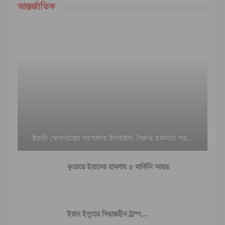
আন্তর্জাতিক
ইরানি ক্ষেপণাস্ত্রের অপেক্ষায় ইসরাইল; বৈরুত হামলার পর…
কুয়েতে ইরানের হামলায় ৫ মার্কিনি আহত
ইরান ইস্যুতে সিদ্ধান্তহীন ট্রাম্প,…