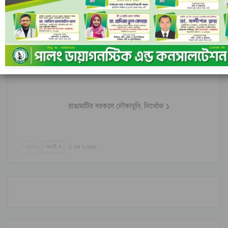
ইসলামী ব্যাংকের পরিচালনা পর্ষদ বাতিল ঘোষণা
নীল ঢেউয়ের জোয়ারে গোল করে ইতিহাস কুরাসাওয়ের
রাঙামাটির বরকলে নৌকাডুবি, নিখোঁজ ১
আগের
পরবর্তী
১ এর ৬,৮৪৮