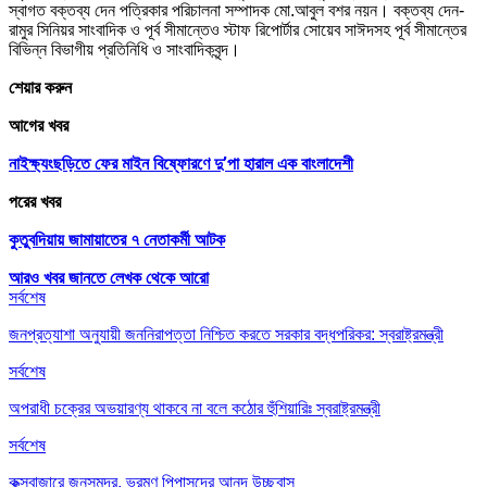
স্বাগত বক্তব্য দেন পত্রিকার পরিচালনা সম্পাদক মো.আবুল বশর নয়ন। বক্তব্য দেন-
রামুর সিনিয়র সাংবাদিক ও পূর্ব সীমান্তেও স্টাফ রিপোর্টার সোয়েব সাঈদসহ পূর্ব সীমান্তের
বিভিন্ন বিভাগীয় প্রতিনিধি ও সাংবাদিকবৃন্দ।
শেয়ার করুন
আগের খবর
নাইক্ষ্যংছড়িতে ফের মাইন বিষ্ফোরণে দু’পা হারাল এক বাংলাদেশী
পরের খবর
কুতুবদিয়ায় জামায়াতের ৭ নেতাকর্মী আটক
আরও খবর জানতে
লেখক থেকে আরো
সর্বশেষ
জনপ্রত্যাশা অনুযায়ী জননিরাপত্তা নিশ্চিত করতে সরকার বদ্ধপরিকর: স্বরাষ্ট্রমন্ত্রী
সর্বশেষ
অপরাধী চক্রের অভয়ারণ্য থাকবে না বলে কঠোর হুঁশিয়ারিঃ স্বরাষ্ট্রমন্ত্রী
সর্বশেষ
কক্সবাজারে জনসমুদ্র, ভ্রমণ পিপাসুদের আনন্দ উচ্ছ্বাস