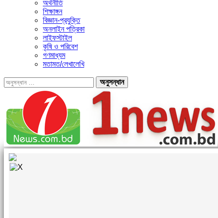
অর্থনীতি
শিক্ষাঙ্গন
বিজ্ঞান-প্রযুক্তি
অনলাইন পত্রিকা
লাইফস্টাইল
কৃষি ও পরিবেশ
গণমাধ্যম
মতামত/লেখালেখি