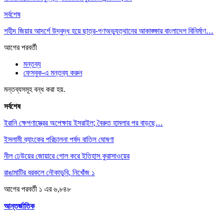
সর্বশেষ
শহীদ জিয়ার আদর্শে উদ্বুদ্ধ হয়ে ছাত্র-গণঅভ্যুত্থানের আকাঙ্ক্ষার বাংলাদেশ বিনির্মাণ…
আগের
পরবর্তী
মন্তব্য
ফেসবুক-এ মন্তব্য করুন
মন্তব্যসমূহ বন্ধ করা হয়.
সর্বশেষ
ইরানি ক্ষেপণাস্ত্রের অপেক্ষায় ইসরাইল; বৈরুত হামলার পর বাড়ছে…
ইসলামী ব্যাংকের পরিচালনা পর্ষদ বাতিল ঘোষণা
নীল ঢেউয়ের জোয়ারে গোল করে ইতিহাস কুরাসাওয়ের
রাঙামাটির বরকলে নৌকাডুবি, নিখোঁজ ১
আগের
পরবর্তী
১ এর ৬,৮৪৮
আন্তর্জাতিক