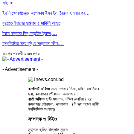
সর্বশেষ
ইরানি ক্ষেপণাস্ত্রের অপেক্ষায় ইসরাইল; বৈরুত হামলার পর…
কুয়েতে ইরানের হামলায় ৫ মার্কিনি আহত
ইরান ইস্যুতে সিদ্ধান্তহীন ট্রাম্প,…
যুদ্ধবিরতির সময় বৃদ্ধির সম্ভাবনা ক্ষীণ,…
আগের
পরবর্তী
১ এর ৫৪৩
- Advertisement -
কর্পোরেট অফিসঃ
৩৮৯ নাওয়ার ভিলা, দক্ষিণ রুমালিয়ার
ছরা, কক্সবাজার পৌরসভা, কক্সবাজার।
বার্তা অফিসঃ
হাজী ম্যানশন, দক্ষিণ রুমালিয়ার ছরা,
কক্সবাজার পৌরসভা, কক্সবাজার। (দি কক্স মডেল নার্সিং
ইনস্টিটিউট সংলগ্ন)
সম্পাদক ও সিইও
মুহাম্মদ ছলিম উল্লাহ সুজন