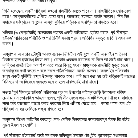
সম্পাদক অধ্যাপক আকতার চৌধুরী।
তিনি বলেছেন, একটি পত্রিকা কখনো রাজনীতি করতে পারে না। রাজনীতিকে মোকাবেলা
করে গণমাধ্যমকর্মীদের এগিয়ে যেতে হবে। তাহলেই সফলতা অর্জন সম্ভব। দিন দিন
সমাজের সর্বস্থরের মানুষের আস্থা কুড়িয়ে পত্রিকার জনপ্রিয়তা বাড়াতে হবে।
শনিবার (৩ ফেব্র“য়ারি) কক্সবাজার শহরের একটি অভিজাত হোটেল কক্ষে ‘পূর্ব সীমান্ত
ডটকম’ পরিবারের পরিচিতি ও প্রতিনিধি সভায় প্রধান অতিথির বক্তৃতায় তিনি এসব কথা
বলেন।
অধ্যাপক আকতার চৌধুরী আরও বলেন- ডিজিটাল এই যুগে একটি অনলাইন পত্রিকা
টিকাতে হলে চ্যালেঞ্জ নিতে হবে। যেকোন একজন চ্যালেঞ্জ না নিলে তা মাঠে মারা যাবে।
ব্যক্তির রাজনৈতিক আদর্শ থাকতে পারে কিন্তু সংবাদ মাধ্যমকে রাজনীতি মুক্ত রেখে
জনমানুষের কথা বলতে পারলে দ্রুত পাঠকপ্রিয়তা অর্জন সম্ভব। অনলাইন পত্রিকার
জন্য একটি সুনিদিষ্ট লক্ষ্য উদ্দেশ্য থাকতে হবে। যদি মনে করা হয় ওই পত্রিকাটি কাজের
বিনিময়ে খাদ্য হিসেবে ব্যবহৃত হবে তাহলে মাঝপথেই মারা যাবে।
সভায় ‘পূর্ব সীমান্ত ডটকম’ পরিবারের প্রধান উপদেষ্ঠা নাইক্ষ্যংছড়ি উপজেলা পরিষদ
চেয়ারম্যান তোফাইল আহমদ বলেন, পূর্ব সীমান্তের জন্য একটি উপদেশ থাকবে, সাদাকে
সাদা আর কালোকে কালো বলার প্রত্যয় নিয়ে এগিয়ে যেতে হবে। কারো পক্ষে যেন এই
পত্রিকা না হয় সেদিকে লক্ষ্য রাখতে হবে।
অনুষ্ঠানে বিশেষ অতিথির বক্তব্য দেন- দৈনিক দিনকালের কক্সবাজারস্থ স্টাফ রিপোর্টার
নুরুল ইসলাম হেলালী।
‘পূর্ব সীমান্ত ডটকমের’ বার্তা সম্পাদক হাফিজুল ইসলাম চৌধুরীর প্রানবন্ত সঞ্চালনায়