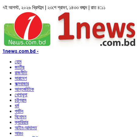
৭ই আগস্ট, ২০২৬ খ্রিস্টাব্দ | ২৩শে শ্রাবণ, ১৪৩৩ বঙ্গাব্দ | রাত ৪:১১
1news.com.bd -
হোম
জাতীয়
রাজনীতি
সারাদেশ
কক্সবাজার
আন্তর্জাতিক
খেলাধুলা
চট্টগ্রাম
ধর্ম
পর্যটন
বিনোদন
ক্যারিয়ার
আইন-আদালত
আরও