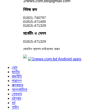
1news.com.bd@gmail.com
নিউজ রুম
01821-740797
01815-471400
01815-471329
মার্কেটিং ও সেলস
01815-471329
মোবাইল অ্যাপস ডাউনলোড করুন
হোম
জাতীয়
রাজনীতি
সারাদেশ
কক্সবাজার
আন্তর্জাতিক
খেলাধুলা
চট্টগ্রাম
ধর্ম
পর্যটন