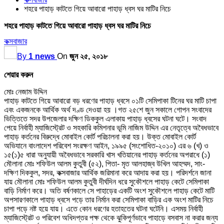
শহরে পাহাড় কাটতে গিয়ে আবারো পাহাড় ধ্বস ঘর মাটির নিচে
শহরে পাহাড় কাটতে গিয়ে আবারো পাহাড় ধ্বস ঘর মাটির নিচে
কক্সবাজার
By
1 news
On
জুন ২৫, ২০১৮
শেয়ার করুন
মোঃ নেজাম উদ্দিন
পাহাড় কাটতে গিয়ে আবারো বড় ধরণের পাহাড় ধ্বসে ০১টি সেমিপাকা টিনের ঘর মাটি চাপা
এবং একজনকে আর্থিক অর্থ দণ্ড দেওয়া হয় ।গত ২৫শে জুন সকালে গোপন সংবাদের
ভিত্তিতে সদর উপজেলার দক্ষিণ ডিককুল এলাকায় পাহাড় ধ্বসের ঘটনা ঘটে। সংবাদ
পেয়ে নির্বাহী ম্যাজিস্ট্রেট ও সহকারি কমিশনার ভূমি নাজিম উদ্দিন এর নেতৃত্বে অবৈধভাবে
পাহাড় কর্তনের বিরুদ্ধে মোবাইল কোর্ট পরিচালনা করা হয়। উক্ত মোবাইল কোর্ট
অভিযানে বাংলাদেশ পরিবেশ সংরক্ষণ আইন, ১৯৯৫ (সংশোধিত-২০১০) এর ৬ (খ) ও
১৫(১)৫ ধারা অনুযায়ী অবৈধভাবে সরকারি খাস খতিয়ানের পাহাড় কর্তনের অপরাধে (১)
মৌলানা মোঃ শফিউল আলম কুতুবী (৫২), পিতা- মৃত আলহাজ্ব উখিল আহম্মদ, সাং-
দক্ষিণ দিককুল, সদর, কক্সবাজার আর্থিক জরিমানা করে আদায় করা হয়। পরিদর্শনে জানা
যায় মৌলানা মোঃ শফিউল আলম কুতুবী দীর্ঘদিন ধরে সুকৌশলে পাহাড় কেটে সেমিপাকা
বাড়ি নির্মাণ করে। অতি বর্ষণকালে সে পাহাড়ের একটি অংশ সুকৌশলে পাহাড় কেটে মাটি
অপসারণকালে পাহাড় ধ্বসে পড়ে তার নির্মান করা সেমিপাকা বাড়ির এক অংশ মাটির নিচে
চাপা পড়ে নষ্ট হয়ে যায়। এতে কোন ধরণের হতাহতের ঘটনা ঘটেনি। এসময় নির্বাহী
ম্যাজিস্ট্রেট ও পরিবেশ অধিদপ্তর পক্ষ থেকে ঝুকিপূর্ণভাবে পাহাড়ে বসবাস না করার জন্য