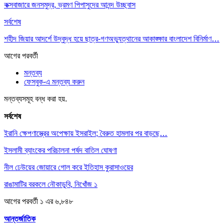
কক্সবাজারে জনসমুদ্র, ভ্রমণ পিপাসুদের আনন্দ উচ্ছ্বাস
সর্বশেষ
শহীদ জিয়ার আদর্শে উদ্বুদ্ধ হয়ে ছাত্র-গণঅভ্যুত্থানের আকাঙ্ক্ষার বাংলাদেশ বিনির্মাণ…
আগের
পরবর্তী
মন্তব্য
ফেসবুক-এ মন্তব্য করুন
মন্তব্যসমূহ বন্ধ করা হয়.
সর্বশেষ
ইরানি ক্ষেপণাস্ত্রের অপেক্ষায় ইসরাইল; বৈরুত হামলার পর বাড়ছে…
ইসলামী ব্যাংকের পরিচালনা পর্ষদ বাতিল ঘোষণা
নীল ঢেউয়ের জোয়ারে গোল করে ইতিহাস কুরাসাওয়ের
রাঙামাটির বরকলে নৌকাডুবি, নিখোঁজ ১
আগের
পরবর্তী
১ এর ৬,৮৪৮
আন্তর্জাতিক