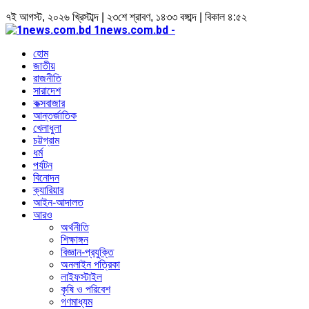
৭ই আগস্ট, ২০২৬ খ্রিস্টাব্দ | ২৩শে শ্রাবণ, ১৪৩৩ বঙ্গাব্দ | বিকাল ৪:৫২
1news.com.bd -
হোম
জাতীয়
রাজনীতি
সারাদেশ
কক্সবাজার
আন্তর্জাতিক
খেলাধুলা
চট্টগ্রাম
ধর্ম
পর্যটন
বিনোদন
ক্যারিয়ার
আইন-আদালত
আরও
অর্থনীতি
শিক্ষাঙ্গন
বিজ্ঞান-প্রযুক্তি
অনলাইন পত্রিকা
লাইফস্টাইল
কৃষি ও পরিবেশ
গণমাধ্যম