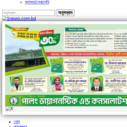
মতামত/লেখালেখি
হোম
কক্সবাজার