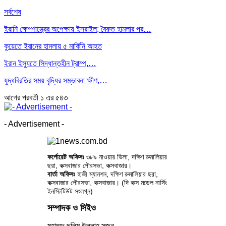
সর্বশেষ
ইরানি ক্ষেপণাস্ত্রের অপেক্ষায় ইসরাইল; বৈরুত হামলার পর…
কুয়েতে ইরানের হামলায় ৫ মার্কিনি আহত
ইরান ইস্যুতে সিদ্ধান্তহীন ট্রাম্প,…
যুদ্ধবিরতির সময় বৃদ্ধির সম্ভাবনা ক্ষীণ,…
আগের
পরবর্তী
১ এর ৫৪৩
- Advertisement -
কর্পোরেট অফিসঃ
৩৮৯ নাওয়ার ভিলা, দক্ষিণ রুমালিয়ার
ছরা, কক্সবাজার পৌরসভা, কক্সবাজার।
বার্তা অফিসঃ
হাজী ম্যানশন, দক্ষিণ রুমালিয়ার ছরা,
কক্সবাজার পৌরসভা, কক্সবাজার। (দি কক্স মডেল নার্সিং
ইনস্টিটিউট সংলগ্ন)
সম্পাদক ও সিইও
মুহাম্মদ ছলিম উল্লাহ সুজন