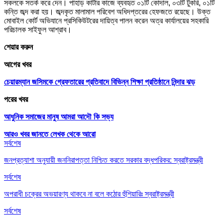
সকলকে সতর্ক করে দেন। পাহাড় কাটার কাজে ব্যবহৃত ০১টি কোদাল, ০৩টি টুকরি, ০১টি
কন্তি জব্দ করা হয়। জব্দকৃত মালামাল পরিবেশ অধিদপ্তরের হেফজতে রয়েছে। উক্ত
মোবাইল কোর্ট অভিযানে প্রসিকিউটরের দায়িত্ব পালন করেন অত্র কার্যালয়ের সহকারি
পরিচালক সাইফুল আশ্রাব।
শেয়ার করুন
আগের খবর
চেয়ারম্যান জসিমকে গ্রেফতারের প্রতিবাদে বিভিন্ন শিক্ষা প্রতিষ্ঠানে নিন্দার ঝড়
পরের খবর
আধুনিক সমাজের মানুষ আমরা আদৌ কি সভ্য
আরও খবর জানতে
লেখক থেকে আরো
সর্বশেষ
জনপ্রত্যাশা অনুযায়ী জননিরাপত্তা নিশ্চিত করতে সরকার বদ্ধপরিকর: স্বরাষ্ট্রমন্ত্রী
সর্বশেষ
অপরাধী চক্রের অভয়ারণ্য থাকবে না বলে কঠোর হুঁশিয়ারিঃ স্বরাষ্ট্রমন্ত্রী
সর্বশেষ