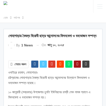
হোম
সর্বশেষ
লোহাগাড়ায় বৈষম্য বিরোধী ছাত্র আন্দোলনের মিলনমেলা ও বনভোজন সম্পন্ন
On
জানু ১০, ২০২৫
By
1 News
শেয়ার করুন
ওবাইদুর রহমান, লোহাগাড়াঃ
চট্টগ্রামের লোহাগাড়ায় বৈষম্য বিরোধী ছাত্র আন্দোলনের উদ্যোগে মিলনমেলা ও
বনভোজন সম্পন্ন হয়েছে।
১০ জানুয়ারী (শুক্রবার) উপজেলার চুনতি ইউনিয়নের চাম্বী লেক নামক স্থানে এ
মিলনমেলা ও বনভোজন সম্পন্ন হয়।