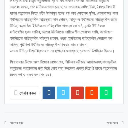
বৈষম্য বিরোধী ছাত্র আন্দোলনের প্রতিনিধি আজাদ শেখ এর সঞ্চালনায় অনুষ্ঠানে
বক্তব্য রাখেন, সাতকানিয়া-লোহাগাড়ার ছাত্র সমন্বয়ক তামিম মির্জা, বৈষম্য বিরোধী
ছাত্র আন্দোলনে নিহত শহীদ ইশমামুল হকের বড় ভাই মোহাম্মদ মুহিব, লোহাগাড়ার সদর
ইউনিয়নের দায়িত্বশীল আব্দুল্লাহ আল নোমান, আধুনগর ইউনিয়নের দায়িত্বশীল জহির
উদ্দিন, বড়হাতিয়া ইউনিয়নের দায়িত্বশীল শাহেদুল হক রনি, চুনতি ইউনিয়নের
দায়িত্বশীল সৃজন সাকিব, চরম্বা ইউনিয়নের দায়িত্বশীল মোহাম্মদ সামি, কলাউজান
ইউনিয়নের দায়িত্বশীল শফিকুল রহমান, পদুয়া ইউনিয়নের দায়িত্বশীল নেছারুল হক
সাকিব, পুটিবিলা ইউনিয়নের দায়িত্বশীল রিদুয়ার আর রায়াহান।
এসময় বিভিন্ন বিশ্ববিদ্যালয় ও লোহাগাড়ার অসংখ্য ছাত্রজনতা উপস্থিত ছিলেন।
মিলনমেলার বিশেষ অংশ হিসেবে রেফেল ড্র, বিভিন্ন ক্রীড়ার আয়োজনসহ সাংস্কৃতিক
অনুষ্ঠানের আয়োজনের মধ্য দিয়ে লোহাগাড়া উপজেলা বৈষম্য বিরোধী ছাত্র আন্দোলনের
মিলনমেলা ও বনভোজন শেষ হয়।
শেয়ার করুন
আগের খবর
পরের খবর