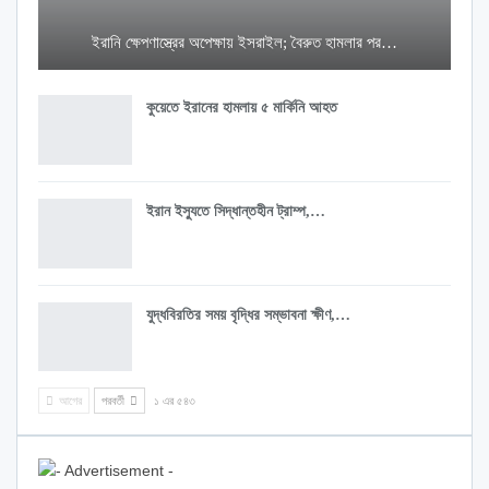
ইরানি ক্ষেপণাস্ত্রের অপেক্ষায় ইসরাইল; বৈরুত হামলার পর…
কুয়েতে ইরানের হামলায় ৫ মার্কিনি আহত
ইরান ইস্যুতে সিদ্ধান্তহীন ট্রাম্প,…
যুদ্ধবিরতির সময় বৃদ্ধির সম্ভাবনা ক্ষীণ,…
আগের
পরবর্তী
১ এর ৫৪৩