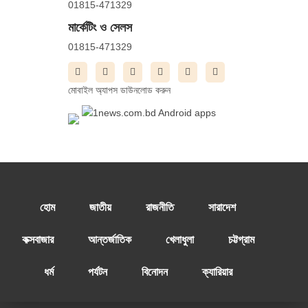
01815-471329
মার্কেটিং ও সেলস
01815-471329
মোবাইল অ্যাপস ডাউনলোড করুন
হোম
জাতীয়
রাজনীতি
সারাদেশ
কক্সবাজার
আন্তর্জাতিক
খেলাধুলা
চট্টগ্রাম
ধর্ম
পর্যটন
বিনোদন
ক্যারিয়ার