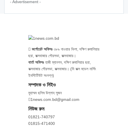
- Advertisement -
কর্পোরেট অফিসঃ
৩৮৯ নাওয়ার ভিলা, দক্ষিণ রুমালিয়ার
ছরা, কক্সবাজার পৌরসভা, কক্সবাজার।
বার্তা অফিসঃ
হাজী ম্যানশন, দক্ষিণ রুমালিয়ার ছরা,
কক্সবাজার পৌরসভা, কক্সবাজার। (দি কক্স মডেল নার্সিং
ইনস্টিটিউট সংলগ্ন)
সম্পাদক ও সিইও
মুহাম্মদ ছলিম উল্লাহ সুজন
1news.com.bd@gmail.com
নিউজ রুম
01821-740797
01815-471400