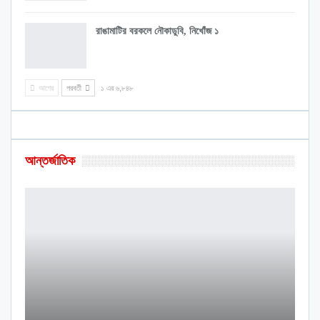
রাঙামাটির বরকলে নৌকাডুবি, নিখোঁজ ১
আগের
পরবর্তী
১ এর ৬,৮৪৮
আন্তর্জাতিক