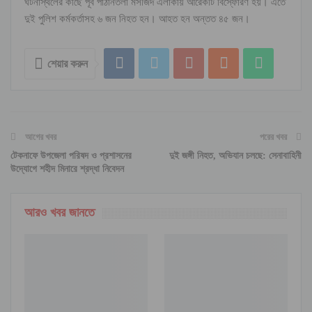
ঘটনাস্থলের কাছে পূর্ব পাঠানতলা মসজিদ এলাকায় আরেকটি বিস্ফোরণ হয়। এতে
দুই পুলিশ কর্মকর্তাসহ ৬ জন নিহত হন। আহত হন অন্তত ৪৫ জন।
শেয়ার করুন
আগের খবর
পরের খবর
টেকনাফে উপজেলা পরিষদ ও প্রশাসনের
দুই জঙ্গী নিহত, অভিযান চলছে: সেনাবাহিনী
উদ্যোগে শহীদ মিনারে শ্রদ্ধা নিবেদন
আরও খবর জানতে