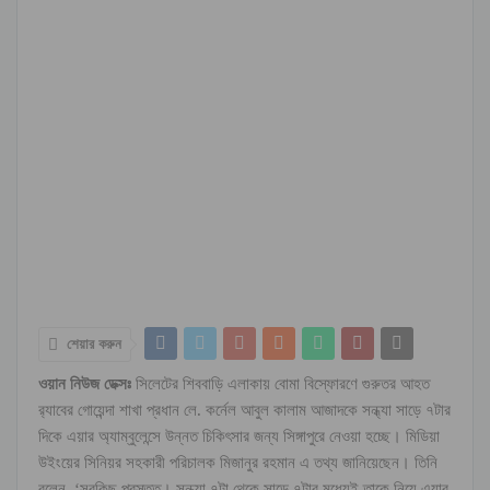
শেয়ার করুন
ওয়ান নিউজ ডেক্সঃ
সিলেটের শিববাড়ি এলাকায় বোমা বিস্ফোরণে গুরুতর আহত
র‌্যাবের গোয়েন্দা শাখা প্রধান লে. কর্নেল আবুল কালাম আজাদকে সন্ধ্যা সাড়ে ৭টার
দিকে এয়ার অ্যাম্বুলেন্সে উন্নত চিকিৎসার জন্য সিঙ্গাপুরে নেওয়া হচ্ছে। মিডিয়া
উইংয়ের সিনিয়র সহকারী পরিচালক মিজানুর রহমান এ তথ্য জানিয়েছেন। তিনি
বলেন, ‘সবকিছু প্রস্তুত। সন্ধ্যা ৭টা থেকে সাড়ে ৭টার মধ্যেই তাকে নিয়ে এয়ার