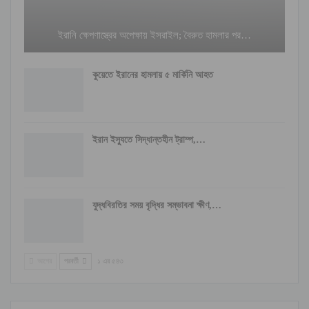
ইরানি ক্ষেপণাস্ত্রের অপেক্ষায় ইসরাইল; বৈরুত হামলার পর…
কুয়েতে ইরানের হামলায় ৫ মার্কিনি আহত
ইরান ইস্যুতে সিদ্ধান্তহীন ট্রাম্প,…
যুদ্ধবিরতির সময় বৃদ্ধির সম্ভাবনা ক্ষীণ,…
আগের
পরবর্তী
১ এর ৫৪৩