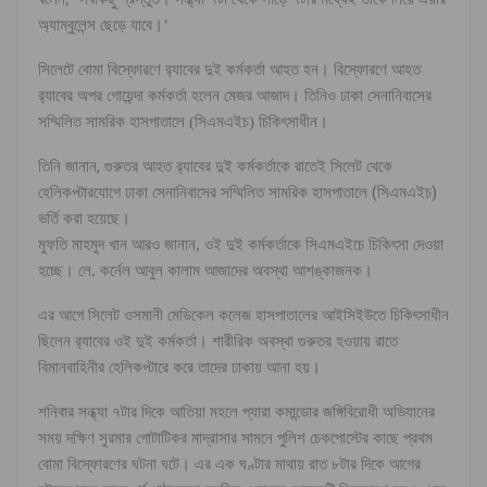
অ্যাম্বুলেন্স ছেড়ে যাবে।’
সিলেটে বোমা বিস্ফোরণে র‌্যাবের দুই কর্মকর্তা আহত হন। বিস্ফোরণে আহত
র‌্যাবের অপর গোয়েন্দা কর্মকর্তা হলেন মেজর আজাদ। তিনিও ঢাকা সেনানিবাসের
সম্মিলিত সামরিক হাসপাতালে (সিএমএইচ) চিকিৎসাধীন।
তিনি জানান, গুরুতর আহত র‌্যাবের দুই কর্মকর্তাকে রাতেই সিলেট থেকে
হেলিকপ্টারযোগে ঢাকা সেনানিবাসের সম্মিলিত সামরিক হাসপাতালে (সিএমএইচ)
ভর্তি করা হয়েছে।
মুফতি মাহমুদ খান আরও জানান, ওই দুই কর্মকর্তাকে সিএমএইচে চিকিৎসা দেওয়া
হচ্ছে। লে. কর্নেল আবুল কালাম আজাদের অবস্থা আশঙ্কাজনক।
এর আগে সিলেট ওসমানী মেডিকেল কলেজ হাসপাতালের আইসিইউতে চিকিৎসাধীন
ছিলেন র‌্যাবের ওই দুই কর্মকর্তা। শারীরিক অবস্থা গুরুতর হওয়ায় রাতে
বিমানবাহিনীর হেলিকপ্টারে করে তাদের ঢাকায় আনা হয়।
শনিবার সন্ধ্যা ৭টার দিকে আতিয়া মহলে প্যারা কমান্ডোর জঙ্গিবিরোধী অভিযানের
সময় দক্ষিণ সুরমার গোটাটিকর মাদ্রাসার সামনে পুলিশ চেকপোস্টের কাছে প্রথম
বোমা বিস্ফোরণের ঘটনা ঘটে। এর এক ঘণ্টার মাথায় রাত ৮টার দিকে আগের