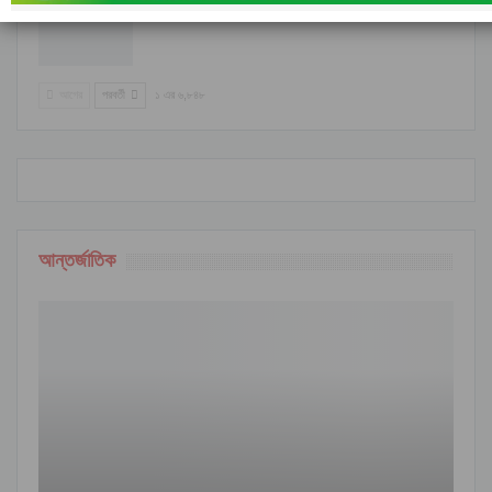
রাঙামাটির বরকলে নৌকাডুবি, নিখোঁজ ১
আগের
পরবর্তী
১ এর ৬,৮৪৮
আন্তর্জাতিক