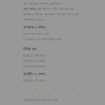
ছরা, কক্সবাজার পৌরসভা, কক্সবাজার।
বার্তা অফিসঃ
হাজী ম্যানশন, দক্ষিণ রুমালিয়ার ছরা,
কক্সবাজার পৌরসভা, কক্সবাজার। (দি কক্স মডেল নার্সিং
ইনস্টিটিউট সংলগ্ন)
সম্পাদক ও সিইও
মুহাম্মদ ছলিম উল্লাহ সুজন
1news.com.bd@gmail.com
নিউজ রুম
01821-740797
01815-471400
01815-471329
মার্কেটিং ও সেলস
01815-471329
মোবাইল অ্যাপস ডাউনলোড করুন