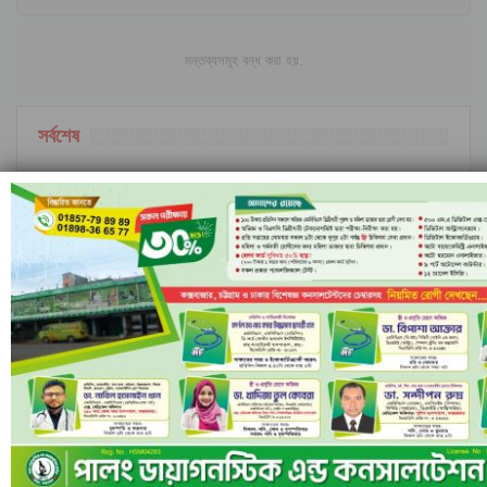
মন্তব্যসমূহ বন্ধ করা হয়.
সর্বশেষ
ইরানি ক্ষেপণাস্ত্রের অপেক্ষায় ইসরাইল; বৈরুত হামলার পর
বাড়ছে…
ইসলামী ব্যাংকের পরিচালনা পর্ষদ বাতিল ঘোষণা
নীল ঢেউয়ের জোয়ারে গোল করে ইতিহাস কুরাসাওয়ের