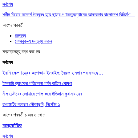
সর্বশেষ
শহীদ জিয়ার আদর্শে উদ্বুদ্ধ হয়ে ছাত্র-গণঅভ্যুত্থানের আকাঙ্ক্ষার বাংলাদেশ বিনির্মাণ…
আগের
পরবর্তী
মন্তব্য
ফেসবুক-এ মন্তব্য করুন
মন্তব্যসমূহ বন্ধ করা হয়.
সর্বশেষ
ইরানি ক্ষেপণাস্ত্রের অপেক্ষায় ইসরাইল; বৈরুত হামলার পর বাড়ছে…
ইসলামী ব্যাংকের পরিচালনা পর্ষদ বাতিল ঘোষণা
নীল ঢেউয়ের জোয়ারে গোল করে ইতিহাস কুরাসাওয়ের
রাঙামাটির বরকলে নৌকাডুবি, নিখোঁজ ১
আগের
পরবর্তী
১ এর ৬,৮৪৮
আন্তর্জাতিক
সর্বশেষ