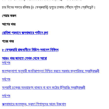
চার দিনের সফরে রবিবার (৪ ফেব্রুয়ারি) দুপুরে ঢাকায় পৌঁছান সুইস প্রেসিডেন্ট।
শেয়ার করুন
আগের খবর
রোহিঙ্গা প্রভাবে কক্সবাজারে পর্যটনে মন্দা
পরের খবর
৮ ফেব্রুয়ারি রাজধানীতে মিছিল-সমাবেশ নিষিদ্ধ
আরও খবর জানতে
লেখক থেকে আরো
সর্বশেষ
জনপ্রত্যাশা অনুযায়ী জননিরাপত্তা নিশ্চিত করতে সরকার বদ্ধপরিকর: স্বরাষ্ট্রমন্ত্রী
সর্বশেষ
অপরাধী চক্রের অভয়ারণ্য থাকবে না বলে কঠোর হুঁশিয়ারিঃ স্বরাষ্ট্রমন্ত্রী
সর্বশেষ
কক্সবাজারে জনসমুদ্র, ভ্রমণ পিপাসুদের আনন্দ উচ্ছ্বাস