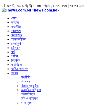
৮ই আগস্ট, ২০২৬ খ্রিস্টাব্দ | ২৪শে শ্রাবণ, ১৪৩৩ বঙ্গাব্দ | সকাল ৮:৪৭
1news.com.bd -
হোম
জাতীয়
রাজনীতি
সারাদেশ
কক্সবাজার
আন্তর্জাতিক
খেলাধুলা
চট্টগ্রাম
ধর্ম
পর্যটন
বিনোদন
ক্যারিয়ার
আইন-আদালত
আরও
অর্থনীতি
শিক্ষাঙ্গন
বিজ্ঞান-প্রযুক্তি
অনলাইন পত্রিকা
লাইফস্টাইল
কৃষি ও পরিবেশ
গণমাধ্যম