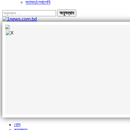
মতামত/লেখালেখি
হোম
কক্সবাজার