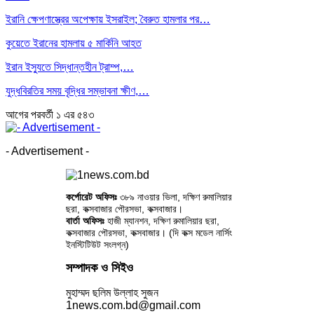
ইরানি ক্ষেপণাস্ত্রের অপেক্ষায় ইসরাইল; বৈরুত হামলার পর…
কুয়েতে ইরানের হামলায় ৫ মার্কিনি আহত
ইরান ইস্যুতে সিদ্ধান্তহীন ট্রাম্প,…
যুদ্ধবিরতির সময় বৃদ্ধির সম্ভাবনা ক্ষীণ,…
আগের
পরবর্তী
১ এর ৫৪৩
- Advertisement -
কর্পোরেট অফিসঃ
৩৮৯ নাওয়ার ভিলা, দক্ষিণ রুমালিয়ার
ছরা, কক্সবাজার পৌরসভা, কক্সবাজার।
বার্তা অফিসঃ
হাজী ম্যানশন, দক্ষিণ রুমালিয়ার ছরা,
কক্সবাজার পৌরসভা, কক্সবাজার। (দি কক্স মডেল নার্সিং
ইনস্টিটিউট সংলগ্ন)
সম্পাদক ও সিইও
মুহাম্মদ ছলিম উল্লাহ সুজন
1news.com.bd@gmail.com