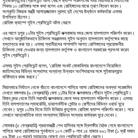
সুইজারল্যান্ডের প্রেসিডেন্ট আঁলা বেরসে ক্যাম্প পরিদর্শনের সময় মিয়ানমারে নির্যাতনের
শিকার ১০ রোহিঙ্গার সঙ্গে কথা বলেন এবং রোহিঙ্গাদের মাঝে ত্রাণ বিতরণ করেন।
সংস্কৃতি বিষয়ক মন্ত্রী আসাদুজ্জামান নূরসহ দুই দেশের ঊর্ধ্বতন কর্মকর্তারা এসময়
উপস্থিত ছিলেন।
রোহিঙ্গা ক্যাম্পে সুইস প্রেসিডেন্ট আঁলা বেরসে
এর আগে দুপুর ১২টার সুইস প্রেসিডেন্ট কক্সবাজার সদর জেলা হাসপাতাল পরিদর্শন করেন।
সেখানে আনুষ্ঠানিকভাবে চিকিৎসা সরঞ্জামসহ সুইস অনুদান হাসপাতাল কর্তৃপক্ষের কাছে
হস্তান্তর করা হয়। এসময় স্থানীয়দের পাশাপাশি আগত রোগিঙ্গাদের প্রয়োজনীয়
চিকিৎসা সেবা দেওয়ার জন্য হাসপাতাল কর্তৃপক্ষ ও বাংলাদেশ সরকারের প্রশংসা করেন
সুইস প্রেসিডেন্ট।
এসময় সুইস প্রেসিডেন্ট বলেন, ‘রোহিঙ্গা সংকট মোকাবিলায় বাংলাদেশে নিয়োজিত
জাতিসংঘের বিভিন্ন সংস্থাসহ অন্যান্য উন্নয়ন অংশিদারদের সঙ্গে সুইজারল্যান্ড
ঘনিষ্টভাবে কাজ করবে।’
মিয়ানমারে নির্যাতন থেকে বাঁচতে বাংলাদেশে পালিয়ে আসা রোহিঙ্গাদের অবস্থা সরেজমিন
দেখতে মঙ্গলবার (৬ ফেব্রুয়ারি) বেলা ১১টার দিকে কক্সবাজার পৌঁছান সুইস প্রেসিডেন্ট।
বিমান বন্দর থেকে তিনি সরাসরি কক্সবাজার জেলা সদর হাসপাতাল পরিদর্শন করেন। এসময়
তিনি হাসপাতালের ল্যাবরেটরি, ডায়াগনস্টিক সেন্টার ও রোগীদের বিভিন্ন ওয়ার্ড ঘুরে
দেখেন। দুপুর ১২টার দিকে তিনি উখিয়ার কুতুপালং রোহিঙ্গা ক্যাম্প পরিদর্শন করেন। পরে
সেখানে আন্তর্জাতিক দাতা সংস্থাসহ বিভিন্ন সংস্থার কার্যক্রম ঘুরে দেখেন।
সোমবার (৫ ফেব্রুয়ারি) প্রধানমন্ত্রী শেখ হাসিনার সঙ্গে দ্বিপক্ষীয় বৈঠক শেষে বাংলাদেশে
পালিয়ে আসা রোহিঙ্গাদের পুনর্বাসনে ১০৭ কোটি ৮ লাখ ১৪ হাজার ৯৯১ টাকা (১ ফ্রাঁ সমান
৮৯ টাকা ২৩ পয়সা) সহায়তার ঘোষণা দেন প্রেসিডেন্ট আঁলা বেরসে।