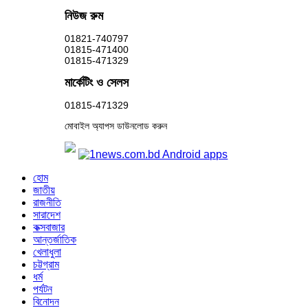
নিউজ রুম
01821-740797
01815-471400
01815-471329
মার্কেটিং ও সেলস
01815-471329
মোবাইল অ্যাপস ডাউনলোড করুন
হোম
জাতীয়
রাজনীতি
সারাদেশ
কক্সবাজার
আন্তর্জাতিক
খেলাধুলা
চট্টগ্রাম
ধর্ম
পর্যটন
বিনোদন