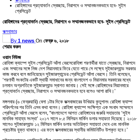
রোহিঙ্গাদের প্রত্যাবর্তন স্বেচ্ছায়, নিরাপদে ও সম্মানজনকভাবে হবে- সুইস
প্রেসিডেন্ট
রোহিঙ্গাদের প্রত্যাবর্তন স্বেচ্ছায়, নিরাপদে ও সম্মানজনকভাবে হবে- সুইস প্রেসিডেন্ট
কক্সবাজার
By
1 news
On
ফেব্রু ৬, ২০১৮
শেয়ার করুন
ওয়ান
নিউজ
রোহিঙ্গা ক্যাম্পে সুইস প্রেসিডেন্ট আঁলা বেরসেরোহিঙ্গা শরণার্থীরা যাতে স্বেচ্ছায়, নিরাপদে
এবং সম্মানের সঙ্গে নিজ দেশ মিয়ানমারে ফিরে যেতে পারে সে লক্ষ্যে সুইজারল্যান্ড সরকার
কাজ করবে বলে জানিয়েছেন সুইজারল্যান্ডের প্রেসিডেন্ট আঁলা বেরসে। তিনি বলেছেন,
‘শরণার্থী সংকটের একটি স্থায়ী সমাধানের জন্য বাংলাদেশ ও মিয়ানমার সরকারের মধ্যে
চলমান অগ্রগতিকে সুইজারল্যান্ড স্বাগত জানায়। সেই সঙ্গে রোহিঙ্গাদের মিয়ানমারে
প্রত্যাবর্তন স্বেচ্ছায়, নিরাপদে ও সম্মানজনকভাবে হবে বলেও আশা রাখি।’
মঙ্গলবার (৬ ফেব্রুয়ারি) বেলা ১টার দিকে কক্সবাজারের উখিয়ায় কুতুপালং রোহিঙ্গা ক্যাম্প
পরিদর্শনের পর তিনি এসব কথা বলেন। রোহিঙ্গা ক্যাম্পে সংক্ষিপ্ত এক সংবাদ সম্মেলনে
প্রেসিডেন্ট আঁলা বেরসে বলেন, “বাংলাদেশে আগত রোহিঙ্গাদের জরুরি সহায়তায় ‘সুইস
মানবিক সাহায্য সংস্থা’ ২০১৭ সালে ৮.৫ মিলিয়ন মার্কিন ডলার সহায়তা দিয়েছে। ২০১৮
সালেও সুইজারল্যান্ড ১২ মিলিয়ন মার্কিন ডলার অতিরিক্ত সহায়তা দেবে এবং মানবিক
প্রচেষ্টায় যুক্ত থাকবে। এর ফলে কক্সবাজারের স্থানীয় কমিউনিটিও উপকৃত হবে।’