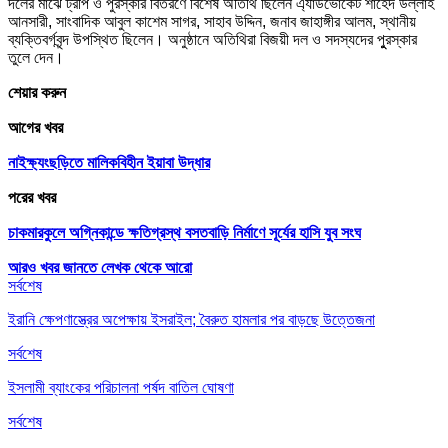
দলের মাঝে ট্রপি ও পুরস্কার বিতরণে বিশেষ অতিথি ছিলেন এ্যাডভোকেট শাহেদ উল্লাহ
আনসারী, সাংবাদিক আবুল কাশেম সাগর, সাহাব উদ্দিন, জনাব জাহাঙ্গীর আলম, স্থানীয়
ব্যক্তিবর্গবৃন্দ উপস্থিত ছিলেন। অনুষ্ঠানে অতিথিরা বিজয়ী দল ও সদস্যদের পুুরস্কার
তুলে দেন।
শেয়ার করুন
আগের খবর
নাইক্ষ্যংছড়িতে মালিকবিহীন ইয়াবা উদ্ধার
পরের খবর
চাকমারকুলে অগ্নিকান্ডে ক্ষতিগ্রস্থ বসতবাড়ি নির্মাণে সূর্যের হাসি যুব সংঘ
আরও খবর জানতে
লেখক থেকে আরো
সর্বশেষ
ইরানি ক্ষেপণাস্ত্রের অপেক্ষায় ইসরাইল; বৈরুত হামলার পর বাড়ছে উত্তেজনা
সর্বশেষ
ইসলামী ব্যাংকের পরিচালনা পর্ষদ বাতিল ঘোষণা
সর্বশেষ