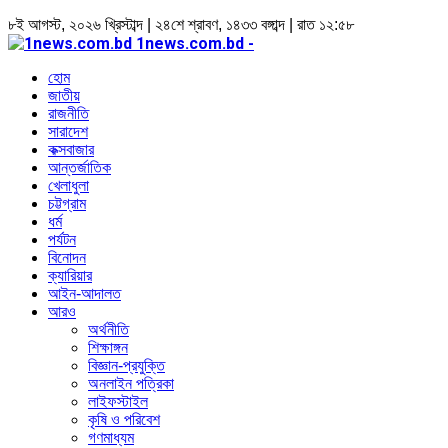
৮ই আগস্ট, ২০২৬ খ্রিস্টাব্দ | ২৪শে শ্রাবণ, ১৪৩৩ বঙ্গাব্দ | রাত ১২:৫৮
1news.com.bd -
হোম
জাতীয়
রাজনীতি
সারাদেশ
কক্সবাজার
আন্তর্জাতিক
খেলাধুলা
চট্টগ্রাম
ধর্ম
পর্যটন
বিনোদন
ক্যারিয়ার
আইন-আদালত
আরও
অর্থনীতি
শিক্ষাঙ্গন
বিজ্ঞান-প্রযুক্তি
অনলাইন পত্রিকা
লাইফস্টাইল
কৃষি ও পরিবেশ
গণমাধ্যম