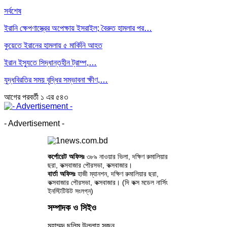
সর্বশেষ
ইরানি ক্ষেপণাস্ত্রের অপেক্ষায় ইসরাইল; বৈরুত হামলার পর…
কুয়েতে ইরানের হামলায় ৫ মার্কিনি আহত
ইরান ইস্যুতে সিদ্ধান্তহীন ট্রাম্প,…
যুদ্ধবিরতির সময় বৃদ্ধির সম্ভাবনা ক্ষীণ,…
আগের
পরবর্তী
১ এর ৫৪৩
- Advertisement -
কর্পোরেট অফিসঃ
৩৮৯ নাওয়ার ভিলা, দক্ষিণ রুমালিয়ার
ছরা, কক্সবাজার পৌরসভা, কক্সবাজার।
বার্তা অফিসঃ
হাজী ম্যানশন, দক্ষিণ রুমালিয়ার ছরা,
কক্সবাজার পৌরসভা, কক্সবাজার। (দি কক্স মডেল নার্সিং
ইনস্টিটিউট সংলগ্ন)
সম্পাদক ও সিইও
মুহাম্মদ ছলিম উল্লাহ সুজন