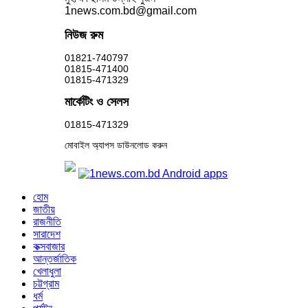
1news.com.bd@gmail.com
নিউজ রুম
01821-740797
01815-471400
01815-471329
মার্কেটিং ও সেলস
01815-471329
মোবাইল অ্যাপস ডাউনলোড করুন
হোম
জাতীয়
রাজনীতি
সারাদেশ
কক্সবাজার
আন্তর্জাতিক
খেলাধুলা
চট্টগ্রাম
ধর্ম