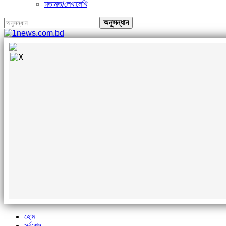
মতামত/লেখালেখি
হোম
সর্বশেষ