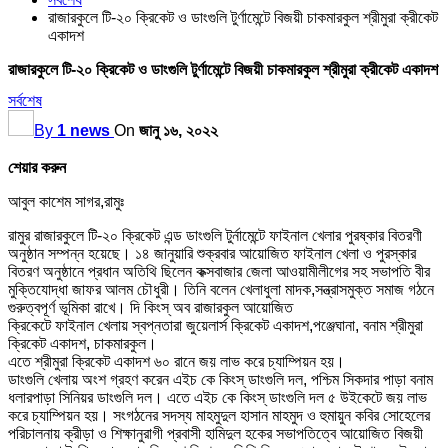
রাজারকুলে টি-২০ ক্রিকেট ও ডাংগুলি টুর্ণামেন্টে বিজয়ী চাকমারকুল শ্রীমুরা ক্রীকেট
একাদশ
রাজারকুলে টি-২০ ক্রিকেট ও ডাংগুলি টুর্ণামেন্টে বিজয়ী চাকমারকুল শ্রীমুরা ক্রীকেট একাদশ
সর্বশেষ
By
1 news
On
জানু ১৬, ২০২২
শেয়ার করুন
আবুল কাশেম সাগর,রামুঃ
রামুর রাজারকুলে টি-২০ ক্রিকেট এন্ড ডাংগুলি টুর্নামেন্টে ফাইনাল খেলার পুরষ্কার বিতরণী
অনুষ্ঠান সম্পন্ন হয়েছে। ১৪ জানুয়ারি শুক্রবার আয়োজিত ফাইনাল খেলা ও পুরস্কার
বিতরণ অনুষ্ঠানে প্রধান অতিথি ছিলেন কক্সবাজার জেলা আওয়ামীলীগের সহ সভাপতি বীর
মুক্তিযোদ্ধা জাফর আলম চৌধুরী। তিনি বলেন খেলাধুলা মাদক,সন্ত্রাসমুক্ত সমাজ গঠনে
গুরুত্বপূর্ণ ভূমিকা রাখে। দি কিংস্ অব রাজারকুল আয়োজিত
ক্রিকেটে ফাইনাল খেলায় স্বপ্নতারা জুয়েলার্স ক্রিকেট একাদশ,পঞ্জেঘানা, বনাম শ্রীমুরা
ক্রিকেট একাদশ, চাকমারকুল।
এতে শ্রীমুরা ক্রিকেট একাদশ ৬০ রানে জয় লাভ করে চ্যাম্পিয়ন হয়।
ডাংগুলি খেলায় অংশ গ্রহণ করেন এইচ কে কিংস্ ডাংগুলি দল, পশ্চিম সিকদার পাড়া বনাম
ধলারপাড়া সিনিয়র ডাংগুলি দল। এতে এইচ কে কিংস্ ডাংগুলি দল ৫ উইকেটে জয় লাভ
করে চ্যাম্পিয়ন হয়। সংগঠনের সদস্য মাহমুদুল হাসান মাহমুদ ও হুমায়ুন কবির সোহেলের
পরিচালনায় ক্রীড়া ও শিক্ষানুরাগী প্রবাসী হামিদুল হকের সভাপতিত্বে আয়োজিত বিজয়ী