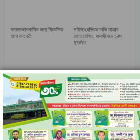
কক্সবাজারবাসির জন্য নিবেদিত
নাইক্ষ‍্যংছড়িতে অতি মাত্রায়
প্রাণ কাবেরী
লোডশেডিং, জনজীবনে চরম
দুর্ভোগ
প্রধানমন্ত্রীর প্রণোদনা চায়
বঙ্গবন্ধুর জ্বালানি দর্শন এবং
উখিয়ার অনলাইন সাংবাদিকেরা
বর্তমান জ্বালানি সেক্টর
আগের
পরবর্তী