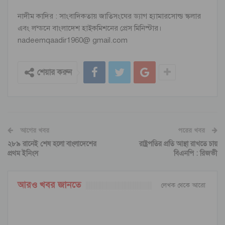
নাদীম কাদির : সাংবাদিকতায় জাতিসংঘের ড্যাগ হ্যামারসোল্ড স্কলার
এবং লন্ডনে বাংলাদেশ হাইকমিশনের প্রেস মিনিস্টার।
nadeemqaadir1960@ gmail.com
শেয়ার করুন
আগের খবর
পরের খবর
২৮৯ রানেই শেষ হলো বাংলাদেশের
রাষ্ট্রপতির প্রতি আস্থা রাখতে চায়
প্রথম ইনিংস
বিএনপি : রিজভী
আরও খবর জানতে
লেখক থেকে আরো