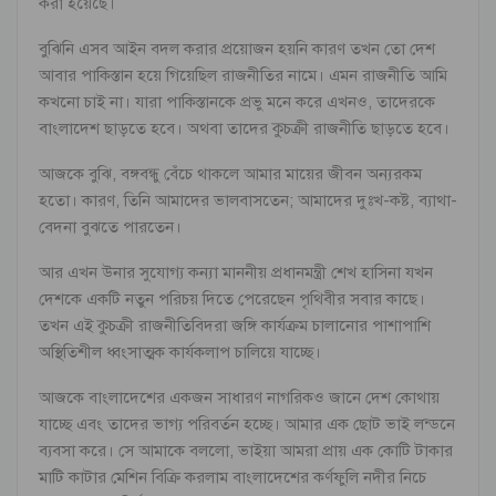
করা হয়েছে।
বুঝিনি এসব আইন বদল করার প্রয়োজন হয়নি কারণ তখন তো দেশ
আবার পাকিস্তান হয়ে গিয়েছিল রাজনীতির নামে। এমন রাজনীতি আমি
কখনো চাই না। যারা পাকিস্তানকে প্রভু মনে করে এখনও, তাদেরকে
বাংলাদেশ ছাড়তে হবে। অথবা তাদের কুচক্রী রাজনীতি ছাড়তে হবে।
আজকে বুঝি, বঙ্গবন্ধু বেঁচে থাকলে আমার মায়ের জীবন অন্যরকম
হতো। কারণ, তিনি আমাদের ভালবাসতেন; আমাদের দুঃখ-কষ্ট, ব্যাথা-
বেদনা বুঝতে পারতেন।
আর এখন উনার সুযোগ্য কন্যা মাননীয় প্রধানমন্ত্রী শেখ হাসিনা যখন
দেশকে একটি নতুন পরিচয় দিতে পেরেছেন পৃথিবীর সবার কাছে।
তখন এই কুচক্রী রাজনীতিবিদরা জঙ্গি কার্যক্রম চালানোর পাশাপাশি
অস্থিতিশীল ধ্বংসাত্মক কার্যকলাপ চালিয়ে যাচ্ছে।
আজকে বাংলাদেশের একজন সাধারণ নাগরিকও জানে দেশ কোথায়
যাচ্ছে এবং তাদের ভাগ্য পরিবর্তন হচ্ছে। আমার এক ছোট ভাই লন্ডনে
ব্যবসা করে। সে আমাকে বললো, ভাইয়া আমরা প্রায় এক কোটি টাকার
মাটি কাটার মেশিন বিক্রি করলাম বাংলাদেশের কর্ণফুলি নদীর নিচে