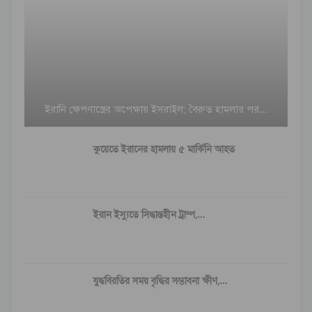
ইরানি ক্ষেপণাস্ত্রের অপেক্ষায় ইসরাইল; বৈরুত হামলার পর…
কুয়েতে ইরানের হামলায় ৫ মার্কিনি আহত
ইরান ইস্যুতে সিদ্ধান্তহীন ট্রাম্প,…
যুদ্ধবিরতির সময় বৃদ্ধির সম্ভাবনা ক্ষীণ,…