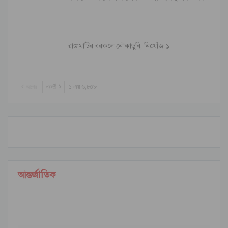
রাঙামাটির বরকলে নৌকাডুবি, নিখোঁজ ১
আগের
পরবর্তী
১ এর ৬,৮৪৮
আন্তর্জাতিক