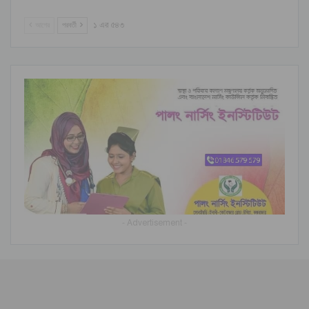
আগের
পরবর্তী
১ এর ৫৪৩
- Advertisement -