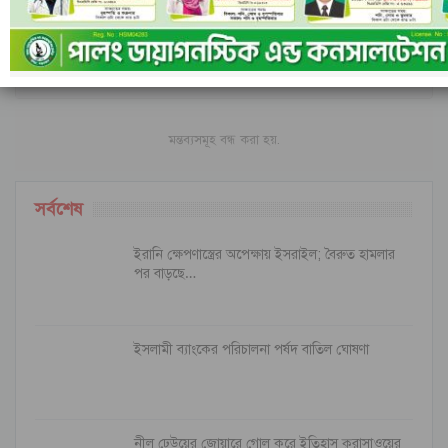
মন্তব্য
ফেসবুক-এ মন্তব্য করুন
মন্তব্যসমূহ বন্ধ করা হয়.
সর্বশেষ
ইরানি ক্ষেপণাস্ত্রের অপেক্ষায় ইসরাইল; বৈরুত হামলার
পর বাড়ছে…
ইসলামী ব্যাংকের পরিচালনা পর্ষদ বাতিল ঘোষণা
নীল ঢেউয়ের জোয়ারে গোল করে ইতিহাস কুরাসাওয়ের