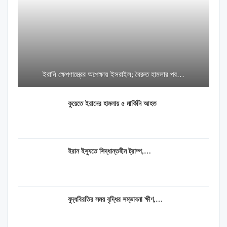
ইরানি ক্ষেপণাস্ত্রের অপেক্ষায় ইসরাইল; বৈরুত হামলার পর…
কুয়েতে ইরানের হামলায় ৫ মার্কিনি আহত
ইরান ইস্যুতে সিদ্ধান্তহীন ট্রাম্প,…
যুদ্ধবিরতির সময় বৃদ্ধির সম্ভাবনা ক্ষীণ,…