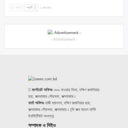
আগের
পরবর্তী
১ এর ৫৪৩
- Advertisement -
কর্পোরেট অফিসঃ
৩৮৯ নাওয়ার ভিলা, দক্ষিণ রুমালিয়ার
ছরা, কক্সবাজার পৌরসভা, কক্সবাজার।
বার্তা অফিসঃ
হাজী ম্যানশন, দক্ষিণ রুমালিয়ার ছরা,
কক্সবাজার পৌরসভা, কক্সবাজার। (দি কক্স মডেল নার্সিং
ইনস্টিটিউট সংলগ্ন)
সম্পাদক ও সিইও