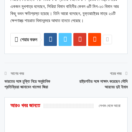
একজন মুখপাত্র বলেছেন, সিরিয়া বিমান বাহিনীর কেবল ৬টি মিগ-২৩ বিমান আর
কিছু ভবন ক্ষতিগ্রস্ত হয়েছে। তিনি আরো বলেছেন, যুক্তরাষ্ট্রের মাত্র ২৩টি
ক্ষেপণাস্ত্র শায়রাত বিমানবন্দরে আঘাত হানতে পেরেছে।
শেয়ার করুন
আগের খবর
পরের খবর
ভারতের সঙ্গে চুক্তি নিয়ে অনুষ্ঠানিক
রাষ্ট্রপতির সঙ্গে সাক্ষাৎ করেছেন সৌদি
প্রতিক্রিয়া জানাবেন খালেদা জিয়া
আরবের দুই ইমাম
আরও খবর জানতে
লেখক থেকে আরো