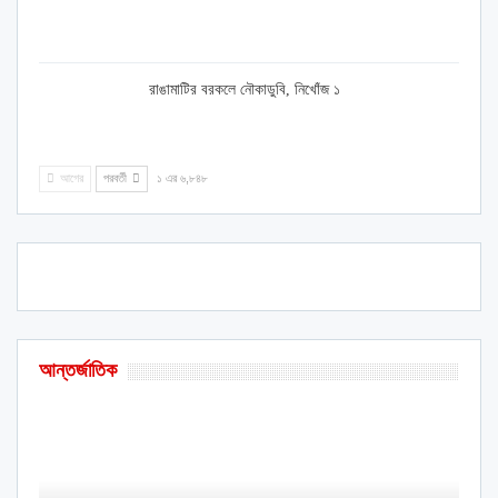
রাঙামাটির বরকলে নৌকাডুবি, নিখোঁজ ১
আগের
পরবর্তী
১ এর ৬,৮৪৮
আন্তর্জাতিক