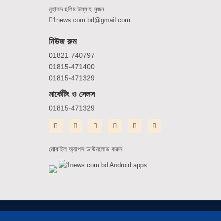
মুহাম্মদ ছলিম উল্লাহ সুজন
1news.com.bd@gmail.com
নিউজ রুম
01821-740797
01815-471400
01815-471329
মার্কেটিং ও সেলস
01815-471329
মোবাইল অ্যাপস ডাউনলোড করুন