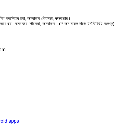
ষিণ রুমালিয়ার ছরা, কক্সবাজার পৌরসভা, কক্সবাজার।
ালিয়ার ছরা, কক্সবাজার পৌরসভা, কক্সবাজার। (দি কক্স মডেল নার্সিং ইনস্টিটিউট সংলগ্ন)
com