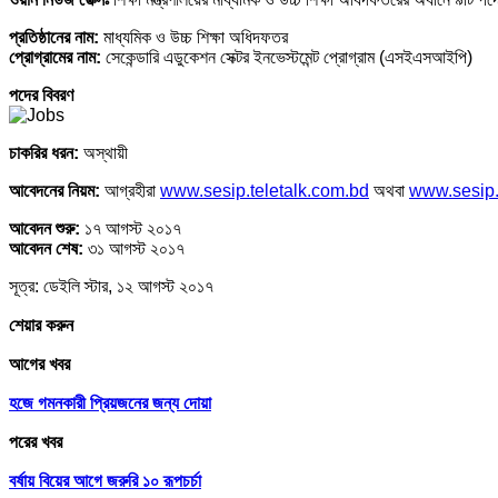
প্রতিষ্ঠানের নাম:
মাধ্যমিক ও উচ্চ শিক্ষা অধিদফতর
প্রোগ্রামের নাম:
সেকেন্ডারি এডুকেশন সেক্টর ইনভেস্টমেন্ট প্রোগ্রাম (এসইএসআইপি)
পদের বিবরণ
চাকরির ধরন:
অস্থায়ী
আবেদনের নিয়ম:
আগ্রহীরা
www.sesip.teletalk.com.bd
অথবা
www.sesip.
আবেদন শুরু:
১৭ আগস্ট ২০১৭
আবেদন শেষ:
৩১ আগস্ট ২০১৭
সূত্র: ডেইলি স্টার, ১২ আগস্ট ২০১৭
শেয়ার করুন
আগের খবর
হজে গমনকারী প্রিয়জনের জন্য দোয়া
পরের খবর
বর্ষায় বিয়ের আগে জরুরি ১০ রূপচর্চা