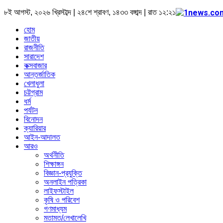
৮ই আগস্ট, ২০২৬ খ্রিস্টাব্দ | ২৪শে শ্রাবণ, ১৪৩৩ বঙ্গাব্দ | রাত ১২:২১
হোম
জাতীয়
রাজনীতি
সারাদেশ
কক্সবাজার
আন্তর্জাতিক
খেলাধুলা
চট্টগ্রাম
ধর্ম
পর্যটন
বিনোদন
ক্যারিয়ার
আইন-আদালত
আরও
অর্থনীতি
শিক্ষাঙ্গন
বিজ্ঞান-প্রযুক্তি
অনলাইন পত্রিকা
লাইফস্টাইল
কৃষি ও পরিবেশ
গণমাধ্যম
মতামত/লেখালেখি