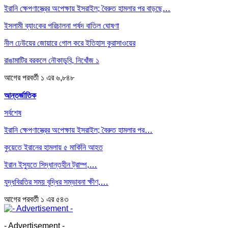
ইরানি ক্ষেপণাস্ত্রের অপেক্ষায় ইসরাইল; বৈরুত হামলার পর বাড়ছে…
ইসলামী ব্যাংকের পরিচালনা পর্ষদ বাতিল ঘোষণা
নীল ঢেউয়ের জোয়ারে গোল করে ইতিহাস কুরাসাওয়ের
রাঙামাটির বরকলে নৌকাডুবি, নিখোঁজ ১
আগের
পরবর্তী
১ এর ৬,৮৪৮
আন্তর্জাতিক
সর্বশেষ
ইরানি ক্ষেপণাস্ত্রের অপেক্ষায় ইসরাইল; বৈরুত হামলার পর…
কুয়েতে ইরানের হামলায় ৫ মার্কিনি আহত
ইরান ইস্যুতে সিদ্ধান্তহীন ট্রাম্প,…
যুদ্ধবিরতির সময় বৃদ্ধির সম্ভাবনা ক্ষীণ,…
আগের
পরবর্তী
১ এর ৫৪৩
- Advertisement -