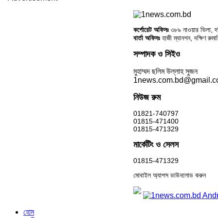
কর্পোরেট অফিসঃ
৩৮৯ নাওয়ার ভিলা, দক্
বার্তা অফিসঃ
হাজী ম্যানশন, দক্ষিণ রুম
সম্পাদক ও সিইও
মুহাম্মদ ছলিম উল্লাহ সুজন
1news.com.bd@gmail.
নিউজ রুম
01821-740797
01815-471400
01815-471329
মার্কেটিং ও সেলস
01815-471329
মোবাইল অ্যাপস ডাউনলোড করুন
হোম