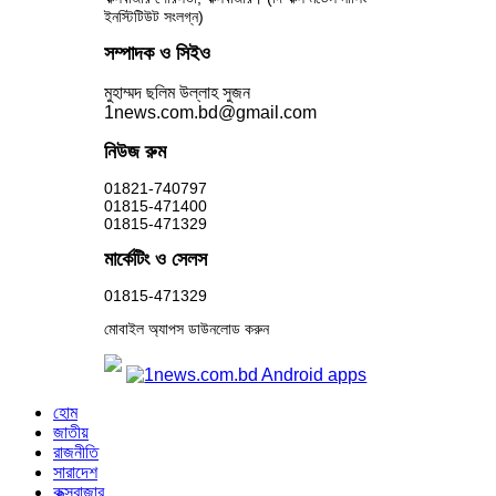
ইনস্টিটিউট সংলগ্ন)
সম্পাদক ও সিইও
মুহাম্মদ ছলিম উল্লাহ সুজন
1news.com.bd@gmail.com
নিউজ রুম
01821-740797
01815-471400
01815-471329
মার্কেটিং ও সেলস
01815-471329
মোবাইল অ্যাপস ডাউনলোড করুন
হোম
জাতীয়
রাজনীতি
সারাদেশ
কক্সবাজার