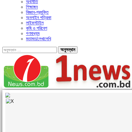
অর্থনীতি
শিক্ষাঙ্গন
বিজ্ঞান-প্রযুক্তি
অনলাইন পত্রিকা
লাইফস্টাইল
কৃষি ও পরিবেশ
গণমাধ্যম
মতামত/লেখালেখি