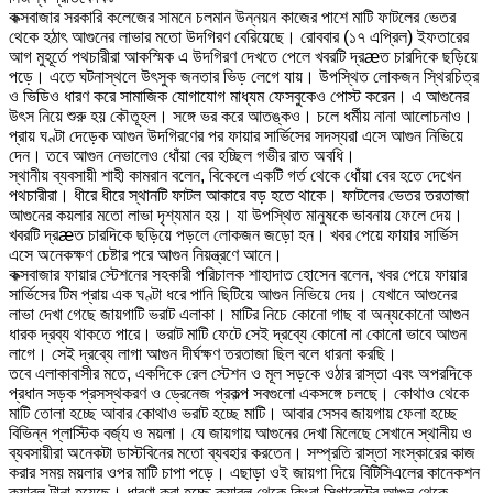
কক্সবাজার সরকারি কলেজের সামনে চলমান উন্নয়ন কাজের পাশে মাটি ফাটলের ভেতর
থেকে হঠাৎ আগুনের লাভার মতো উদগিরণ বেরিয়েছে। রোববার (১৭ এপ্রিল) ইফতারের
আগ মুহূর্তে পথচারীরা আকস্মিক এ উদগিরণ দেখতে পেলে খবরটি দ্রæত চারদিকে ছড়িয়ে
পড়ে। এতে ঘটনাস্থলে উৎসুক জনতার ভিড় লেগে যায়। উপস্থিত লোকজন স্থিরচিত্র
ও ভিডিও ধারণ করে সামাজিক যোগাযোগ মাধ্যম ফেসবুকেও পোস্ট করেন। এ আগুনের
উৎস নিয়ে শুরু হয় কৌতূহল। সঙ্গে ভর করে আতঙ্কও। চলে ধর্মীয় নানা আলোচনাও।
প্রায় ঘণ্টা দেড়েক আগুন উদগিরণের পর ফায়ার সার্ভিসের সদস্যরা এসে আগুন নিভিয়ে
দেন। তবে আগুন নেভালেও ধোঁয়া বের হচ্ছিল গভীর রাত অবধি।
স্থানীয় ব্যবসায়ী শাহী কামরান বলেন, বিকেলে একটি গর্ত থেকে ধোঁয়া বের হতে দেখেন
পথচারীরা। ধীরে ধীরে স্থানটি ফাটল আকারে বড় হতে থাকে। ফাটলের ভেতর তরতাজা
আগুনের কয়লার মতো লাভা দৃশ্যমান হয়। যা উপস্থিত মানুষকে ভাবনায় ফেলে দেয়।
খবরটি দ্রæত চারদিকে ছড়িয়ে পড়লে লোকজন জড়ো হন। খবর পেয়ে ফায়ার সার্ভিস
এসে অনেকক্ষণ চেষ্টার পরে আগুন নিয়ন্ত্রণে আনে।
কক্সবাজার ফায়ার স্টেশনের সহকারী পরিচালক শাহাদাত হোসেন বলেন, খবর পেয়ে ফায়ার
সার্ভিসের টিম প্রায় এক ঘণ্টা ধরে পানি ছিটিয়ে আগুন নিভিয়ে দেয়। যেখানে আগুনের
লাভা দেখা গেছে জায়গাটি ভরাট এলাকা। মাটির নিচে কোনো গাছ বা অন্যকোনো আগুন
ধারক দ্রব্য থাকতে পারে। ভরাট মাটি ফেটে সেই দ্রব্যে কোনো না কোনো ভাবে আগুন
লাগে। সেই দ্রব্যে লাগা আগুন দীর্ঘক্ষণ তরতাজা ছিল বলে ধারনা করছি।
তবে এলাকাবাসীর মতে, একদিকে রেল স্টেশন ও মূল সড়কে ওঠার রাস্তা এবং অপরদিকে
প্রধান সড়ক প্রসস্থকরণ ও ড্রেনেজ প্রকল্প সবগুলো একসঙ্গে চলছে। কোথাও থেকে
মাটি তোলা হচ্ছে আবার কোথাও ভরাট হচ্ছে মাটি। আবার সেসব জায়গায় ফেলা হচ্ছে
বিভিন্ন প্লাস্টিক বর্জ্য ও ময়লা। যে জায়গায় আগুনের দেখা মিলেছে সেখানে স্থানীয় ও
ব্যবসায়ীরা অনেকটা ডাস্টবিনের মতো ব্যবহার করতেন। সম্প্রতি রাস্তা সংস্কারের কাজ
করার সময় ময়লার ওপর মাটি চাপা পড়ে। এছাড়া ওই জায়গা দিয়ে বিটিসিএলের কানেকশন
ক্যাবল টানা হয়েছে। ধারণা করা হচ্ছে ক্যাবল থেকে কিংবা সিগারেটের আগুন থেকে