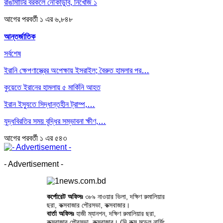
রাঙামাটির বরকলে নৌকাডুবি, নিখোঁজ ১
আগের
পরবর্তী
১ এর ৬,৮৪৮
আন্তর্জাতিক
সর্বশেষ
ইরানি ক্ষেপণাস্ত্রের অপেক্ষায় ইসরাইল; বৈরুত হামলার পর…
কুয়েতে ইরানের হামলায় ৫ মার্কিনি আহত
ইরান ইস্যুতে সিদ্ধান্তহীন ট্রাম্প,…
যুদ্ধবিরতির সময় বৃদ্ধির সম্ভাবনা ক্ষীণ,…
আগের
পরবর্তী
১ এর ৫৪৩
- Advertisement -
কর্পোরেট অফিসঃ
৩৮৯ নাওয়ার ভিলা, দক্ষিণ রুমালিয়ার
ছরা, কক্সবাজার পৌরসভা, কক্সবাজার।
বার্তা অফিসঃ
হাজী ম্যানশন, দক্ষিণ রুমালিয়ার ছরা,
কক্সবাজার পৌরসভা, কক্সবাজার। (দি কক্স মডেল নার্সিং