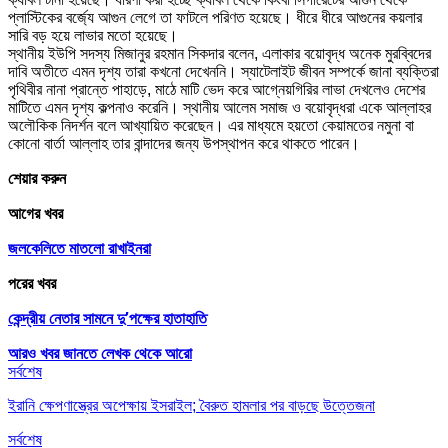
প্লাস্টিকের বর্জ্যে আগুন লেগে তা ফাটলে পরিণত হয়েছে। ধীরে ধীরে আগুনের কয়লার
সারি বড় হয়ে লাভার মতো হয়েছে।
স্থানীয় ইউপি সদস্য মিজানুর রহমান সিকদার বলেন, এলাকার বয়োবৃদ্ধ অনেক মুরব্বিদের
দাবি অতীতে এমন দৃশ্য তারা কখনো দেখেননি। স্যাটেলাইট জীবন সম্পর্কে জানা ব্যক্তিরা
পৃথিবীর নানা প্রান্তে পাহাড়ে, মাঠে মাটি ভেদ করে আগ্নেয়গিরির লাভা দেখলেও দেশের
মাটিতে এমন দৃশ্য কল্পনাও করেনি। স্থানীয় আলেম সমাজ ও বয়োবৃদ্ধরা একে আল্লাহর
অলৌকিক নিদর্শন বলে আখ্যায়িত করেছেন। এর মাধ্যমে হয়তো কেয়ামতের নমুনা বা
কোনো বার্তা আল্লাহ তার বান্দাদের জন্য উপস্থাপন করে থাকতে পারেন।
শেয়ার করুন
আগের খবর
জলকেলিতে মাতলো রাখাইনরা
পরের খবর
কেন্দ্রীয় নেতার সামনে দু’পক্ষের হাতাহাতি
আরও খবর জানতে
লেখক থেকে আরো
সর্বশেষ
ইরানি ক্ষেপণাস্ত্রের অপেক্ষায় ইসরাইল; বৈরুত হামলার পর বাড়ছে উত্তেজনা
সর্বশেষ