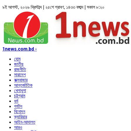
৯ই আগস্ট, ২০২৬ খ্রিস্টাব্দ | ২৫শে শ্রাবণ, ১৪৩৩ বঙ্গাব্দ | সকাল ৮:২০
1news.com.bd -
হোম
জাতীয়
রাজনীতি
সারাদেশ
কক্সবাজার
আন্তর্জাতিক
খেলাধুলা
চট্টগ্রাম
ধর্ম
পর্যটন
বিনোদন
ক্যারিয়ার
আইন-আদালত
আরও