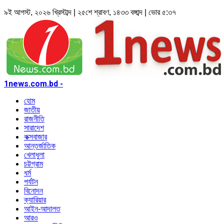
৯ই আগস্ট, ২০২৬ খ্রিস্টাব্দ | ২৫শে শ্রাবণ, ১৪৩৩ বঙ্গাব্দ | ভোর ৫:৩৭
1news.com.bd -
হোম
জাতীয়
রাজনীতি
সারাদেশ
কক্সবাজার
আন্তর্জাতিক
খেলাধুলা
চট্টগ্রাম
ধর্ম
পর্যটন
বিনোদন
ক্যারিয়ার
আইন-আদালত
আরও