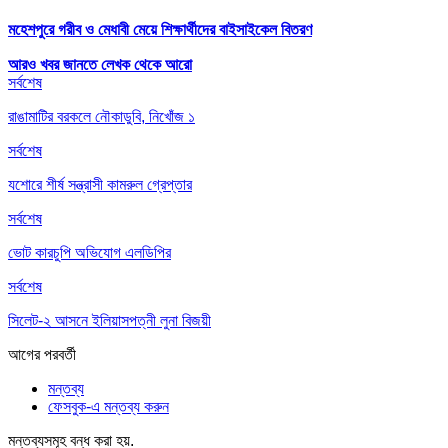
মহেশপুরে গরীব ও মেধাবী মেয়ে শিক্ষার্থীদের বাইসাইকেল বিতরণ
আরও খবর জানতে
লেখক থেকে আরো
সর্বশেষ
রাঙামাটির বরকলে নৌকাডুবি, নিখোঁজ ১
সর্বশেষ
যশোরে শীর্ষ সন্ত্রাসী কামরুল গ্রেপ্তার
সর্বশেষ
ভোট কারচুপি অভিযোগ এলডিপির
সর্বশেষ
সিলেট-২ আসনে ইলিয়াসপত্নী লুনা বিজয়ী
আগের
পরবর্তী
মন্তব্য
ফেসবুক-এ মন্তব্য করুন
মন্তব্যসমূহ বন্ধ করা হয়.