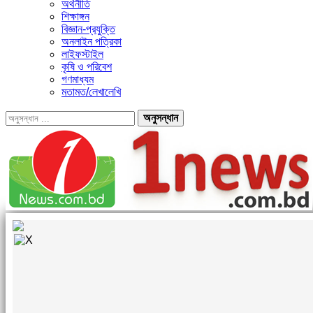
অর্থনীতি
শিক্ষাঙ্গন
বিজ্ঞান-প্রযুক্তি
অনলাইন পত্রিকা
লাইফস্টাইল
কৃষি ও পরিবেশ
গণমাধ্যম
মতামত/লেখালেখি