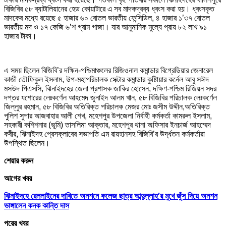
বিজিবির ৫৮ ব্যাটালিয়ানের হেড কোয়াটারে এ সব মাদকদ্রব্য ধ্বংস করা হয়। ধ্বংসকৃত
মাদকের মধ্যে রয়েছে ৫ হাজার ৬০ বোতল ভারতীয় ফেন্সিডিল, ৪ হাজার ১’৩৭ বোতল
ভারতীয় মদ ও ১৭ কেজি ৬’শ গ্রাম গাজা। যার আনুমানিক মুল্যে প্রায় ৮২ লাখ ৯১
হাজার টাকা।
এ সময় ছিলেন বিজিবি’র দক্ষিন-পশ্চিমাঞ্চলের রিজিওনাল কমান্ডার বিগ্রেডিয়ার জেনারেল
কাজী তৌফিকুল ইসলাম, উপ-মহাপরিচালক সেক্টার কমান্ডার কুষ্টিায়ার কর্নেল আবু সঈদ
মসউদ পিএসসি, ঝিনাইদহের জেলা প্রশাসক জাকির হোসেন, দক্ষিণ-পশ্চিম রিজিয়ন সদর
দপ্তর যশোরের লেঃকর্ণেল আহমেদ জুনাইদ আলম খান, ৫৮ বিজিবির পরিচালক লেঃকর্ণেল
জিল্লুর রহমান, ৫৮ বিজিবির অতিরিক্ত পরিচালক মেজর মোঃ জসীম উদ্দীন,অতিরিক্ত
পুলিশ সুপার আজবাহার আলী শেখ, মহেশপুর উপজেলা নির্বাহী কর্মকর্তা কামরুল ইসলাম,
সহকারী কশিশনার (ভূমি) তাসলিমা আক্তার, মহেশপুর থানা অফিসার ইনচার্জ আহম্মেদ
কবীর, ঝিনাইদহ প্রেসক্লাবের সভাপতি এম রায়হানসহ বিজিবি’র উর্দ্ধতন কর্মকর্তারা
উপস্থিত ছিলেন।
শেয়ার করুন
আগের খবর
ঝিনাইদহে রেললাইনের দাবিতে অনশনে কলেজ ছাত্র আব্দুল্লাহ’র মুখে জুঁস দিয়ে অনশন
ভাঙ্গালেন কনক কান্তি দাস
পরের খবর