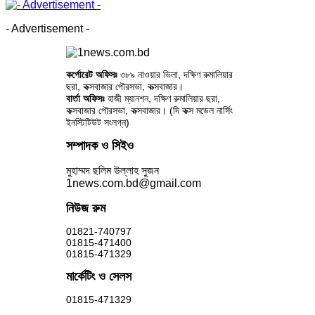
- Advertisement -
কর্পোরেট অফিসঃ
৩৮৯ নাওয়ার ভিলা, দক্ষিণ রুমালিয়ার
ছরা, কক্সবাজার পৌরসভা, কক্সবাজার।
বার্তা অফিসঃ
হাজী ম্যানশন, দক্ষিণ রুমালিয়ার ছরা,
কক্সবাজার পৌরসভা, কক্সবাজার। (দি কক্স মডেল নার্সিং
ইনস্টিটিউট সংলগ্ন)
সম্পাদক ও সিইও
মুহাম্মদ ছলিম উল্লাহ সুজন
1news.com.bd@gmail.com
নিউজ রুম
01821-740797
01815-471400
01815-471329
মার্কেটিং ও সেলস
01815-471329