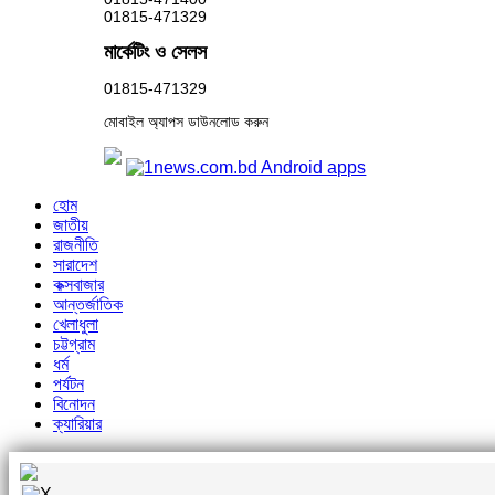
01815-471329
মার্কেটিং ও সেলস
01815-471329
মোবাইল অ্যাপস ডাউনলোড করুন
হোম
জাতীয়
রাজনীতি
সারাদেশ
কক্সবাজার
আন্তর্জাতিক
খেলাধুলা
চট্টগ্রাম
ধর্ম
পর্যটন
বিনোদন
ক্যারিয়ার