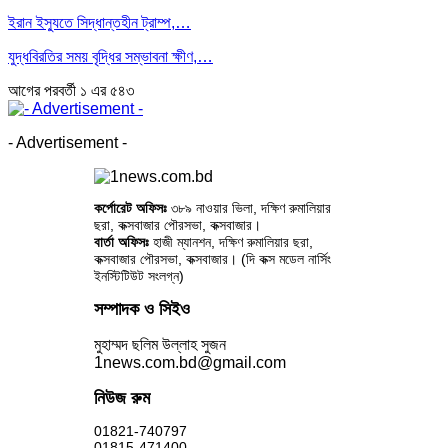
ইরান ইস্যুতে সিদ্ধান্তহীন ট্রাম্প,…
যুদ্ধবিরতির সময় বৃদ্ধির সম্ভাবনা ক্ষীণ,…
আগের
পরবর্তী
১ এর ৫৪৩
- Advertisement -
কর্পোরেট অফিসঃ
৩৮৯ নাওয়ার ভিলা, দক্ষিণ রুমালিয়ার
ছরা, কক্সবাজার পৌরসভা, কক্সবাজার।
বার্তা অফিসঃ
হাজী ম্যানশন, দক্ষিণ রুমালিয়ার ছরা,
কক্সবাজার পৌরসভা, কক্সবাজার। (দি কক্স মডেল নার্সিং
ইনস্টিটিউট সংলগ্ন)
সম্পাদক ও সিইও
মুহাম্মদ ছলিম উল্লাহ সুজন
1news.com.bd@gmail.com
নিউজ রুম
01821-740797
01815-471400