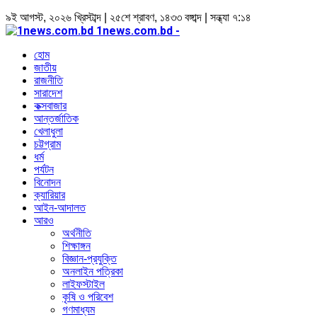
৯ই আগস্ট, ২০২৬ খ্রিস্টাব্দ | ২৫শে শ্রাবণ, ১৪৩৩ বঙ্গাব্দ | সন্ধ্যা ৭:১৪
1news.com.bd -
হোম
জাতীয়
রাজনীতি
সারাদেশ
কক্সবাজার
আন্তর্জাতিক
খেলাধুলা
চট্টগ্রাম
ধর্ম
পর্যটন
বিনোদন
ক্যারিয়ার
আইন-আদালত
আরও
অর্থনীতি
শিক্ষাঙ্গন
বিজ্ঞান-প্রযুক্তি
অনলাইন পত্রিকা
লাইফস্টাইল
কৃষি ও পরিবেশ
গণমাধ্যম