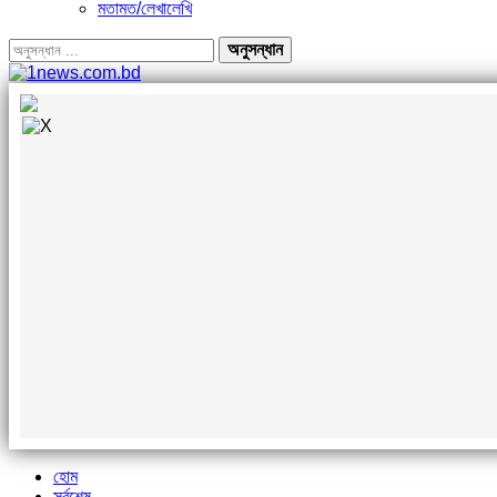
মতামত/লেখালেখি
হোম
সর্বশেষ