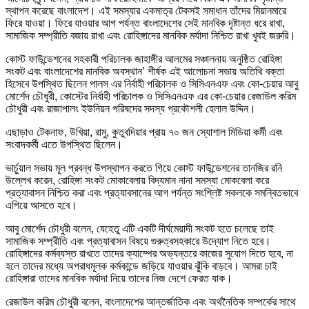
স্থাপন করেছে বাংলাদেশ। এই সমস্যার একমাত্র টেকসই সমাধান তাঁদের মিয়ানমারে
ফিরে যাওয়া। ফিরে যাওয়ার আগ পর্যন্ত বাংলাদেশের সেই মানবিক দৃষ্টান্ত ধরে রাখা,
সামাজিক সম্প্রীতি বজায় রাখা এবং রোহিঙ্গাদের মানবিক মর্যাদা নিশ্চিত রাখা খুবই জরুরি।
কোস্ট ফাউন্ডেশনের সহকারী পরিচালক জাহাঙ্গীর আলমের সঞ্চালনায় অনুষ্ঠিত রোহিঙ্গা
সংকট এবং বাংলাদেশের মানবিক অবস্থান’ শীর্ষক এই আলোচনা সভায় অতিথি বক্তা
হিসেবে উপস্থিত ছিলেন পালস এর নির্বাহী পরিচালক ও সিসিএনএফ এবং কো-চেয়ার আবু
মোর্শেদ চৌধুরী, কোস্টের নির্বাহী পরিচালক ও সিসিএনএফ এর কো-চেয়ার রেজাউল করিম
চৌধুরী এবং রাজাপালং ইউনিয়ন পরিষদের সদস্য প্রকৌশলী হেলাল উদ্দিন।
এছাড়াও টেকনাফ, উখিয়া, রামু, কুতুবদিয়ার প্রায় ৭০ জন স্যোশাল মিডিয়া কর্মী এবং
সংবাদকর্মী এতে উপস্থিত ছিলেন।
ভার্চুয়াল সভায় মূল প্রবন্ধ উপস্থাপন করতে গিয়ে কোস্ট ফাউন্ডেশনের তানজির রনি
উল্লেখ করেন, রোহিঙ্গা সংকট মোকাবেলায় বিদ্যমান নানা সমস্যা মোকবেলা করে
প্রত্যাবাসন নিশ্চিত করা এবং প্রত্যাবসানের আগ পর্যন্ত সংশ্লিষ্ট সকলকে সমন্বিতভাবে
এগিয়ে আসতে হবে।
আবু মোর্শেদ চৌধুরী বলেন, যেহেতু এটি একটি দীর্ঘমেয়াদী সংকট হতে চলেছে তাই
সামাজিক সম্প্রীতি এবং প্রত্যাবাসন বিষয়ে গুরুত্বসহকারে উদ্যোগ নিতে হবে।
রোহিঙ্গাদের কর্মব্যস্ত রাখতে তাদের ক্যাম্পের অভ্যন্তরে কাজের সুযোগ দিতে হবে, না
হলে তাদের মধ্যে অপরাধমূলক কর্মকান্ডে জড়িয়ে যাওয়ার ঝুঁকি বাড়বে। আমরা চাই
রোহিঙ্গারা তাদের মানবিক মর্যাদা নিয়ে তাদের নিজ দেশে ফেরত যাক।
রেজাউল করিম চৌধুরী বলেন, বাংলাদেশের আন্তর্জাতিক এবং অর্থনৈতিক সম্পর্কের সাথে