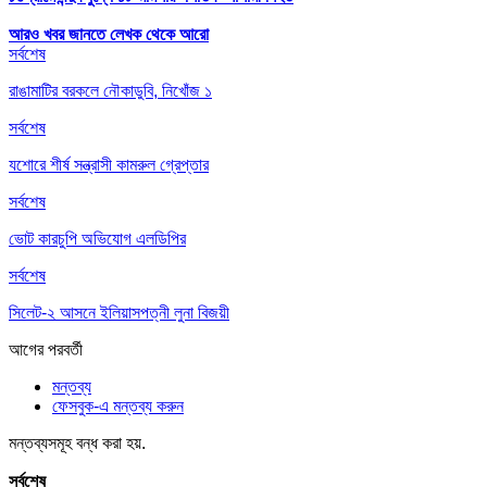
আরও খবর জানতে
লেখক থেকে আরো
সর্বশেষ
রাঙামাটির বরকলে নৌকাডুবি, নিখোঁজ ১
সর্বশেষ
যশোরে শীর্ষ সন্ত্রাসী কামরুল গ্রেপ্তার
সর্বশেষ
ভোট কারচুপি অভিযোগ এলডিপির
সর্বশেষ
সিলেট-২ আসনে ইলিয়াসপত্নী লুনা বিজয়ী
আগের
পরবর্তী
মন্তব্য
ফেসবুক-এ মন্তব্য করুন
মন্তব্যসমূহ বন্ধ করা হয়.
সর্বশেষ