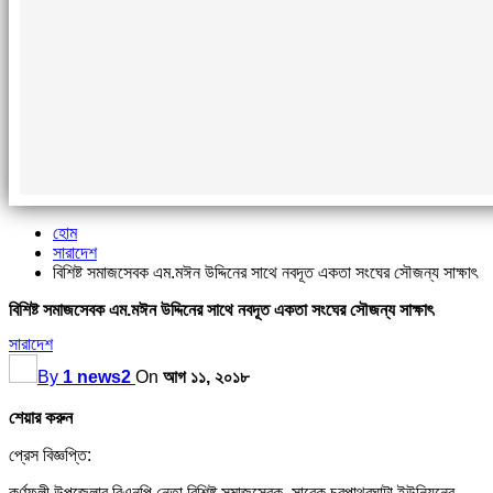
হোম
সারাদেশ
বিশিষ্ট সমাজসেবক এম.মঈন উদ্দিনের সাথে নবদূত একতা সংঘের সৌজন্য সাক্ষাৎ
বিশিষ্ট সমাজসেবক এম.মঈন উদ্দিনের সাথে নবদূত একতা সংঘের সৌজন্য সাক্ষাৎ
সারাদেশ
By
1 news2
On
আগ ১১, ২০১৮
শেয়ার করুন
প্রেস বিজ্ঞপ্তি:
কর্ণফুলী উপজেলার বিএনপি নেতা বিশিষ্ট সমাজসেবক, সাবেক চরপাথরঘাটা ইউনিয়নের