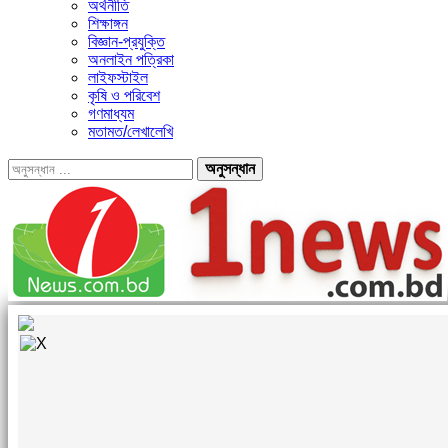
অর্থনীতি
শিক্ষাঙ্গন
বিজ্ঞান-প্রযুক্তি
অনলাইন পত্রিকা
লাইফস্টাইল
কৃষি ও পরিবেশ
গণমাধ্যম
মতামত/লেখালেখি