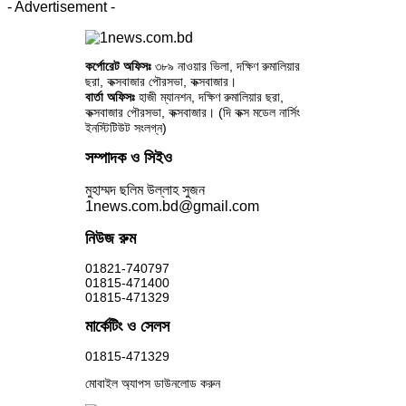
- Advertisement -
কর্পোরেট অফিসঃ
৩৮৯ নাওয়ার ভিলা, দক্ষিণ রুমালিয়ার
ছরা, কক্সবাজার পৌরসভা, কক্সবাজার।
বার্তা অফিসঃ
হাজী ম্যানশন, দক্ষিণ রুমালিয়ার ছরা,
কক্সবাজার পৌরসভা, কক্সবাজার। (দি কক্স মডেল নার্সিং
ইনস্টিটিউট সংলগ্ন)
সম্পাদক ও সিইও
মুহাম্মদ ছলিম উল্লাহ সুজন
1news.com.bd@gmail.com
নিউজ রুম
01821-740797
01815-471400
01815-471329
মার্কেটিং ও সেলস
01815-471329
মোবাইল অ্যাপস ডাউনলোড করুন