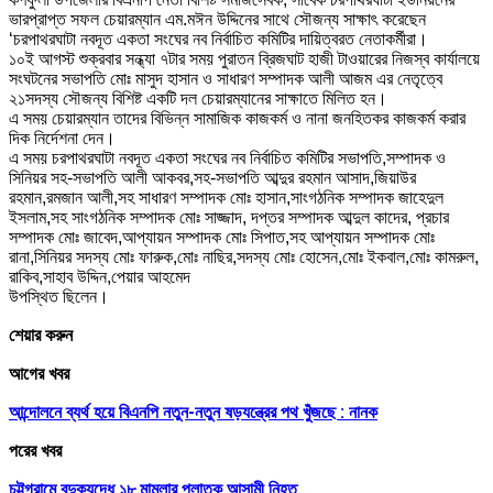
ভারপ্রাপ্ত সফল চেয়ারম্যান এম.মঈন উদ্দিনের সাথে সৌজন্য সাক্ষাৎ করেছেন
‘চরপাথরঘাটা নবদূত একতা সংঘের নব নির্বাচিত কমিটির দায়িত্বরত নেতাকর্মীরা।
১০ই আগস্ট শুক্রবার সন্ধ্যা ৭টার সময় পুরাতন ব্রিজঘাট হাজী টাওয়ারের নিজস্ব কার্যালয়ে
সংঘটনের সভাপতি মোঃ মাসুদ হাসান ও সাধারণ সম্পাদক আলী আজম এর নেতৃত্বে
২১সদস্য সৌজন্য বিশিষ্ট একটি দল চেয়ারম্যানের সাক্ষাতে মিলিত হন।
এ সময় চেয়ারম্যান তাদের বিভিন্ন সামাজিক কাজকর্ম ও নানা জনহিতকর কাজকর্ম করার
দিক নির্দেশনা দেন।
এ সময় চরপাথরঘাটা নবদূত একতা সংঘের নব নির্বাচিত কমিটির সভাপতি,সম্পাদক ও
সিনিয়র সহ-সভাপতি আলী আকবর,সহ-সভাপতি আব্দুর রহমান আসাদ,জিয়াউর
রহমান,রমজান আলী,সহ সাধারণ সম্পাদক মোঃ হাসান,সাংগঠনিক সম্পাদক জাহেদুল
ইসলাম,সহ সাংগঠনিক সম্পাদক মোঃ সাজ্জাদ, দপ্তর সম্পাদক আব্দুল কাদের, প্রচার
সম্পাদক মোঃ জাবেদ,আপ্যায়ন সম্পাদক মোঃ সিপাত,সহ আপ্যায়ন সম্পাদক মোঃ
রানা,সিনিয়র সদস্য মোঃ ফারুক,মোঃ নাছির,সদস্য মোঃ হোসেন,মোঃ ইকবাল,মোঃ কামরুল,
রাকিব,সাহাব উদ্দিন,পেয়ার আহমেদ
উপস্থিত ছিলেন।
শেয়ার করুন
আগের খবর
আন্দোলনে ব্যর্থ হয়ে বিএনপি নতুন-নতুন ষড়যন্ত্রের পথ খুঁজছে : নানক
পরের খবর
চট্টগ্রামে বন্দুকযুদ্ধে ১৮ মামলার পলাতক আসামী নিহত