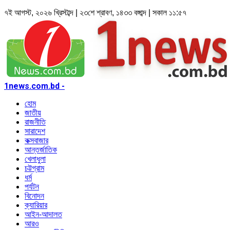
৭ই আগস্ট, ২০২৬ খ্রিস্টাব্দ | ২৩শে শ্রাবণ, ১৪৩৩ বঙ্গাব্দ | সকাল ১১:৫৭
1news.com.bd -
হোম
জাতীয়
রাজনীতি
সারাদেশ
কক্সবাজার
আন্তর্জাতিক
খেলাধুলা
চট্টগ্রাম
ধর্ম
পর্যটন
বিনোদন
ক্যারিয়ার
আইন-আদালত
আরও