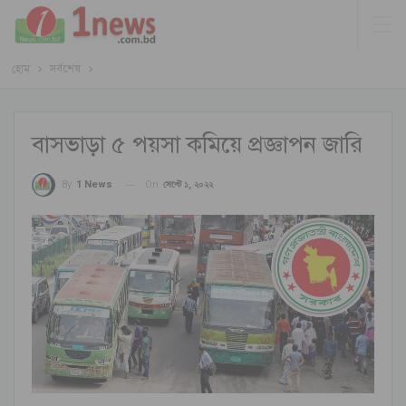
হোম
সর্বশেষ
বাসভাড়া ৫ পয়সা কমিয়ে প্রজ্ঞাপন জারি
On
সেপ্টে ১, ২০২২
By
1 News