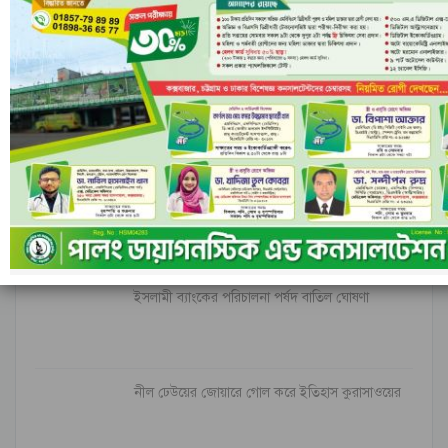
ফেসবুক-এ মন্তব্য করুন
মন্তব্যসমূহ বন্ধ করা হয়.
সর্বশেষ
ইরানি ক্ষেপণাস্ত্রের অপেক্ষায় ইসরাইল; বৈরুত হামলার
পর বাড়ছে…
ইসলামী ব্যাংকের পরিচালনা পর্ষদ বাতিল ঘোষণা
নীল ঢেউয়ের জোয়ারে গোল করে ইতিহাস কুরাসাওয়ের