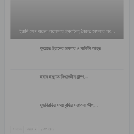
ইরানি ক্ষেপণাস্ত্রের অপেক্ষায় ইসরাইল; বৈরুত হামলার পর…
কুয়েতে ইরানের হামলায় ৫ মার্কিনি আহত
ইরান ইস্যুতে সিদ্ধান্তহীন ট্রাম্প,…
যুদ্ধবিরতির সময় বৃদ্ধির সম্ভাবনা ক্ষীণ,…
আগের
পরবর্তী
১ এর ৫৪৩