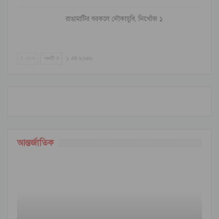
রাঙামাটির বরকলে নৌকাডুবি, নিখোঁজ ১
আগের
পরবর্তী
১ এর ৬,৮৪৮
আন্তর্জাতিক