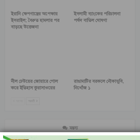
ইরানি ক্ষেপণাস্ত্রের অপেক্ষায়
ইসলামী ব্যাংকের পরিচালনা
ইসরাইল; বৈরুত হামলার পর
পর্ষদ বাতিল ঘোষণা
বাড়ছে উত্তেজনা
নীল ঢেউয়ের জোয়ারে গোল
রাঙামাটির বরকলে নৌকাডুবি,
করে ইতিহাস কুরাসাওয়ের
নিখোঁজ ১
আগের
পরবর্তী
মন্তব্য