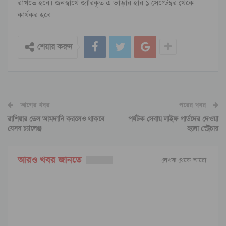
রাখতে হবে। জনস্বার্থে জারিকৃত এ ভাড়ার হার ১ সেপ্টেম্বর থেকে
কার্যকর হবে।
শেয়ার করুন
আগের খবর
পরের খবর
রাশিয়ার তেল আমদানি করলেও থাকবে
পর্যটক সেবায় লাইফ গার্ডদের দেওয়া
যেসব চ্যালেঞ্জ
হলো স্ট্রেচার
আরও খবর জানতে
লেখক থেকে আরো