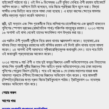
হাইকোর্টে পাঠানো হয়। ওই দিন ৬ ডিসেম্বর ২৫টি যুক্তি দেখিয়ে ঐশী রহমান হাইকোর্টে
আপিল করেন। আপিলে তিনি বলেছেন, তার বিচার প্রক্রিয়া ছিল ভুলে ভরা। মিথ্যা
সাক্ষীর ওপর ভিত্তি করে তাকে সাজা দেয়া হয়েছে। এ ছাড়া বয়সের ক্ষেত্রে মামলার
বাদীর বক্তব্য গ্রহণ করেনি আদালত।
স্ত্রী, দুই সন্তান এবং শিশু গৃহকর্মীকে নিয়ে মালিবাগের চামেলীবাগের এক ফ্ল্যাটে থাকতেন
পুলিশের স্পেশাল ব্রাঞ্চের (রাজনৈতিক শাখা) পরিদর্শক মাহফুজুর রহমান। ২০১৩ সালের
১৬ অগাস্ট ওই বাসা থেকেই তাদের ক্ষতবিক্ষত লাশ উদ্ধার করা হয়।
এর পরদিন ঐশী গৃহকর্মী সুমীকে নিয়ে রমনা থানায় আত্মসমর্পণ করেন। হত্যাকাণ্ডের
ঘটনায় নিহত মাহফুজুর রহমানের ভাই মশিউর রহমান ওই দিনই পল্টন থানায় হত্যা মামলা
করেন। ২৪ আগস্ট ঐশী আদালতে স্বীকারোক্তিমূলক জবানবন্দি দেন। তবে পরে তিনি
ওই জবানবন্দি প্রত্যাহারের আবেদন করেন।
২০১৫ সালের ৯ মার্চ ঐশী ও তার দুই বন্ধুর বিরুদ্ধে একটি অভিযোগপত্র এবং নিহতদের
বাসার শিশু গৃহকর্মী সুমীর বিরুদ্ধে শিশু আইনে পৃথক অভিযোগপত্র দেয় ঢাকা মহানগর
পুলিশের গোয়েন্দা বিভাগ (ডিবি)। পরে ওই বছরের ৬ মে ঢাকার মহানগর দায়রা জজ
আদালত প্রথমে ঐশীসহ তিনজনের বিরুদ্ধে অভিযোগ গঠন করেন। পরে মামলাটি
(নিষ্পত্তি)বিচারের জন্য দ্রুত বিচার ট্রাইব্যুনালে পাঠায়। ট্রাইব্যুনাল ৩০ নভেম্বর
আবারও অভিযোগ গঠন করে।
শেয়ার করুন
আগের খবর