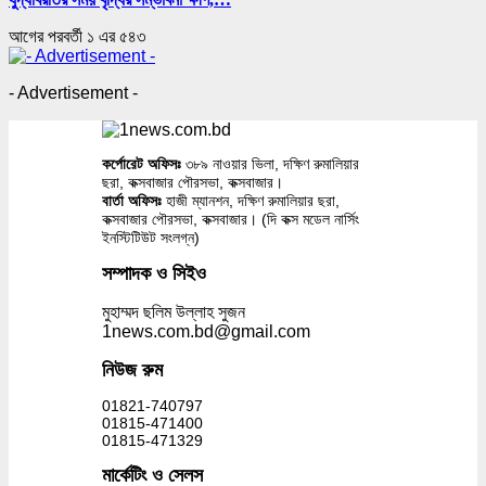
আগের
পরবর্তী
১ এর ৫৪৩
- Advertisement -
কর্পোরেট অফিসঃ
৩৮৯ নাওয়ার ভিলা, দক্ষিণ রুমালিয়ার
ছরা, কক্সবাজার পৌরসভা, কক্সবাজার।
বার্তা অফিসঃ
হাজী ম্যানশন, দক্ষিণ রুমালিয়ার ছরা,
কক্সবাজার পৌরসভা, কক্সবাজার। (দি কক্স মডেল নার্সিং
ইনস্টিটিউট সংলগ্ন)
সম্পাদক ও সিইও
মুহাম্মদ ছলিম উল্লাহ সুজন
1news.com.bd@gmail.com
নিউজ রুম
01821-740797
01815-471400
01815-471329
মার্কেটিং ও সেলস