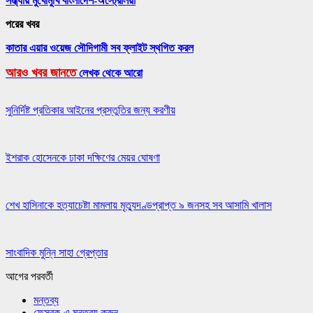
সন্ধ্যায় মুখোমুখি বাংলাদেশ-অস্ট্রেলিয়া
পরের খবর
কাতার এয়ার ওয়েজ সৌদিগামী সব ফ্লাইট স্থগিত করল
আরও খবর জানতে
লেখক থেকে আরো
সুনির্দিষ্ট প্রতিকার আইনের প্রস্তুতির জন্য করণীয়
ইশরাক হোসেনকে ঢাকা দক্ষিণের মেয়র ঘোষণা
শেখ হাসিনাকে হত্যাচেষ্টা মামলায় মৃত্যুদণ্ডপ্রাপ্ত ৯ জনসহ সব আসামি খালাস
সাংবাদিক মুন্নি সাহা গ্রেপ্তার
আগের
পরবর্তী
মন্তব্য
ফেসবুক-এ মন্তব্য করুন