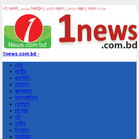
৭ই আগস্ট, ২০২৬ খ্রিস্টাব্দ | ২৩শে শ্রাবণ, ১৪৩৩ বঙ্গাব্দ | সকাল ৭:২৯
1news.com.bd -
হোম
জাতীয়
রাজনীতি
সারাদেশ
কক্সবাজার
আন্তর্জাতিক
খেলাধুলা
চট্টগ্রাম
ধর্ম
পর্যটন
বিনোদন
ক্যারিয়ার