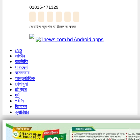
01815-471329
মোবাইল অ্যাপস ডাউনলোড করুন
হোম
জাতীয়
রাজনীতি
সারাদেশ
কক্সবাজার
আন্তর্জাতিক
খেলাধুলা
চট্টগ্রাম
ধর্ম
পর্যটন
বিনোদন
ক্যারিয়ার