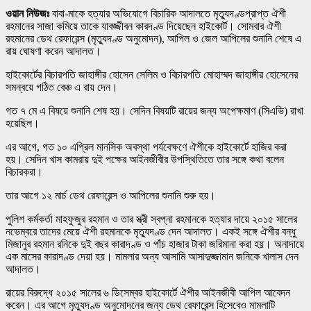
ওয়ান নিউজঃ
বাবা-মাকে হত্যার অভিযোগে বিচারিক আদালতে মৃত্যুদণ্ডপ্রাপ্ত ঐশী
রহমানের সাজা কমিয়ে তাকে যাবজ্জীবন কারদণ্ড দিয়েছেন হাইকোর্ট। সোমবার ঐশী
রহমানের ডেথ রেফারেন্স (মৃত্যুদণ্ড অনুমোদন), আপিল ও জেল আপিলের শুনানি শেষে এ
রায় ঘোষণা করেন আদালত।
হাইকোর্টের বিচারপতি জাহাঙ্গীর হোসেন সেলিম ও বিচারপতি মোহাম্মদ জাহাঙ্গীর হোসেনের
সমন্বয়ে গঠিত বেঞ্চ এ রায় দেন।
গত ৭ মে এ বিষয়ে শুনানি শেষ হয়। সেদিন বিষয়টি রায়ের জন্য অপেক্ষমাণ (সিএভি) রাখা
হয়েছিল।
এর আগে, গত ১০ এপ্রিল মানসিক অবস্থা পর্যবেক্ষণে ঐশীকে হাইকোর্টে হাজির করা
হয়। সেদিন খাস কামরায় দুই পক্ষের আইনজীবীর উপস্থিতিতে তার সঙ্গে কথা বলেন
বিচারকরা।
তার আগে ১২ মার্চ ডেথ রেফারেন্স ও আপিলের শুনানি শুরু হয়।
পুলিশ কর্মকর্তা মাহফুজুর রহমান ও তার স্ত্রী স্বপ্না রহমানকে হত্যার দায়ে ২০১৫ সালের
নভেম্বরে তাদের মেয়ে ঐশী রহমানকে মৃত্যুদণ্ড দেন আদালত। একই সঙ্গে ঐশীর বন্ধু
মিজানুর রহমান রনিকে দুই বছর কারাদণ্ড ও পাঁচ হাজার টাকা জরিমানা করা হয়। অনাদায়ে
এক মাসের কারাদণ্ড দেয়া হয়। মামলার অন্য আসামি আসাদুজ্জামান জনিকে খালাস দেন
আদালত।
রায়ের বিরুদ্ধে ২০১৫ সালের ৬ ডিসেম্বর হাইকোর্টে ঐশীর আইনজীবী আপিল আবেদন
করেন। এর আগে মৃত্যুদণ্ড অনুমোদনের জন্য ডেথ রেফারেন্স হিসেবেও মামলাটি