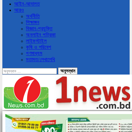
আইন-আদালত
আরও
অর্থনীতি
শিক্ষাঙ্গন
বিজ্ঞান-প্রযুক্তি
অনলাইন পত্রিকা
লাইফস্টাইল
কৃষি ও পরিবেশ
গণমাধ্যম
মতামত/লেখালেখি