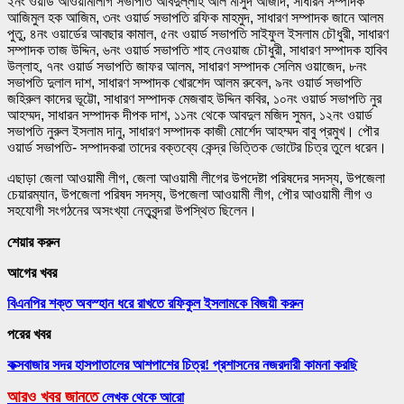
২নং ওয়ার্ড আওয়ামীলীগ সভাপতি আবদুল্লাহ আল মাসুদ আজাদ, সাধারন সম্পাদক
আজিমুল হক আজিম, ৩নং ওয়ার্ড সভাপতি রফিক মাহমুদ, সাধারণ সম্পাদক জানে আলম
পুতু, ৪নং ওয়ার্ডের আবছার কামাল, ৫নং ওয়ার্ড সভাপতি সাইফুল ইসলাম চৌধুরী, সাধারণ
সম্পাদক তাজ উদ্দিন, ৬নং ওয়ার্ড সভাপতি শাহ নেওয়াজ চৌধুরী, সাধারণ সম্পাদক হাবিব
উল্লাহ, ৭নং ওয়ার্ড সভাপতি জাফর আলম, সাধারণ সম্পাদক সেলিম ওয়াজেদ, ৮নং
সভাপতি দুলাল দাশ, সাধারণ সম্পাদক খোরশেদ আলম রুবেল, ৯নং ওয়ার্ড সভাপতি
জহিরুল কাদের ভূট্টো, সাধারণ সম্পাদক মেজবাহ উদ্দিন কবির, ১০নং ওয়ার্ড সভাপতি নুর
আহম্মদ, সাধারন সম্পাদক দীপক দাশ, ১১নং থেকে আবদুল মজিদ সুমন, ১২নং ওয়ার্ড
সভাপতি নুরুল ইসলাম দানু, সাধারণ সম্পাদক কাজী মোর্শেদ আহম্মদ বাবু প্রমুখ। পৌর
ওয়ার্ড সভাপতি- সম্পাদকরা তাদের বক্তব্যে কেন্দ্র ভিত্তিক ভোটের চিত্র তুলে ধরেন।
এছাড়া জেলা আওয়ামী লীগ, জেলা আওয়ামী লীগের উপদেষ্টা পরিষদের সদস্য, উপজেলা
চেয়ারম্যান, উপজেলা পরিষদ সদস্য, উপজেলা আওয়ামী লীগ, পৌর আওয়ামী লীগ ও
সহযোগী সংগঠনের অসংখ্যা নেতৃবৃন্দরা উপস্থিত ছিলেন।
শেয়ার করুন
আগের খবর
বিএনপির শক্ত অবস্হান ধরে রাখতে রফিকুল ইসলামকে বিজয়ী করুন
পরের খবর
কক্সবাজার সদর হাসপাতালের আশপাশের চিত্র! প্রশাসনের নজরদারী কামনা করছি
আরও খবর জানতে
লেখক থেকে আরো