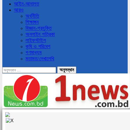
আইন-আদালত
আরও
অর্থনীতি
শিক্ষাঙ্গন
বিজ্ঞান-প্রযুক্তি
অনলাইন পত্রিকা
লাইফস্টাইল
কৃষি ও পরিবেশ
গণমাধ্যম
মতামত/লেখালেখি