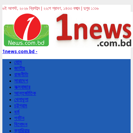
৬ই আগস্ট, ২০২৬ খ্রিস্টাব্দ | ২২শে শ্রাবণ, ১৪৩৩ বঙ্গাব্দ | দুপুর ১:৩৬
1news.com.bd -
হোম
জাতীয়
রাজনীতি
সারাদেশ
কক্সবাজার
আন্তর্জাতিক
খেলাধুলা
চট্টগ্রাম
ধর্ম
পর্যটন
বিনোদন
ক্যারিয়ার