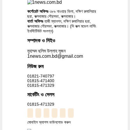
কর্পোরেট অফিসঃ
৩৮৯ নাওয়ার ভিলা, দক্ষিণ রুমালিয়ার
ছরা, কক্সবাজার পৌরসভা, কক্সবাজার।
বার্তা অফিসঃ
হাজী ম্যানশন, দক্ষিণ রুমালিয়ার ছরা,
কক্সবাজার পৌরসভা, কক্সবাজার। (দি কক্স মডেল নার্সিং
ইনস্টিটিউট সংলগ্ন)
সম্পাদক ও সিইও
মুহাম্মদ ছলিম উল্লাহ সুজন
1news.com.bd@gmail.com
নিউজ রুম
01821-740797
01815-471400
01815-471329
মার্কেটিং ও সেলস
01815-471329
মোবাইল অ্যাপস ডাউনলোড করুন