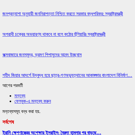
জনপ্রত্যাশা অনুযায়ী জননিরাপত্তা নিশ্চিত করতে সরকার বদ্ধপরিকর: স্বরাষ্ট্রমন্ত্রী
অপরাধী চক্রের অভয়ারণ্য থাকবে না বলে কঠোর হুঁশিয়ারিঃ স্বরাষ্ট্রমন্ত্রী
কক্সবাজারে জনসমুদ্র, ভ্রমণ পিপাসুদের আনন্দ উচ্ছ্বাস
শহীদ জিয়ার আদর্শে উদ্বুদ্ধ হয়ে ছাত্র-গণঅভ্যুত্থানের আকাঙ্ক্ষার বাংলাদেশ বিনির্মাণ…
আগের
পরবর্তী
মন্তব্য
ফেসবুক-এ মন্তব্য করুন
মন্তব্যসমূহ বন্ধ করা হয়.
সর্বশেষ
ইরানি ক্ষেপণাস্ত্রের অপেক্ষায় ইসরাইল; বৈরুত হামলার পর বাড়ছে…