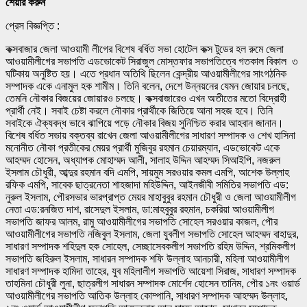
শেয়ার করুন
প্রেস বিজ্ঞপ্তি :
কক্সবাজার জেলা আওয়ামী লীগের বিশেষ বর্ধিত সভা হোটেল কক্স টুডের হল রুমে জেলা
আওয়ামীলীগের সভাপতি এডভোকেট সিরাজুল মোস্তফার সভাপতিত্বে গতকাল বিকাল ৩
ঘটিকায় অনুষ্টিত হয়। এতে প্রধান অতিথি ছিলেন কেন্দ্রীয় আওয়ামীলীগের সাংগঠনিক
সম্পাদক একে এনামুল হক শামীম। তিনি বলেন, দেশে উন্নয়নের যেমন জোয়ার চলছে,
তেমনি নৌকার বিজয়ের জোয়ারও চলছে। কক্সবাজারেও এখন অতীতের মতো বিদ্রোহী
প্রার্থী নেই। সবাই চেষ্টা করলে নৌকার প্রার্থীকে জিতিয়ে আনা সহজ হবে। তিনি
সবাইকে ঐক্যবদ্ধ ভাবে ঝাপিয়ে পড়ে নৌকার বিজয় সুনিশ্চিত করার আহবান জানান।
বিশেষ বর্ধিত সভায় বক্তব্য রাখেন জেলা আওয়ামীলীগের সাধারণ সম্পাদক ও শেখ হাসিনা
মনোনীত নৌকা প্রতীকের মেয়র প্রার্থী মুজিবুর রহমান চেয়ারম্যান, এডভোকেট একে
আহম্মদ হোসেন, অধ্যাপক মোহাম্মদ আলী, সালাহ উদ্দিন আহম্মদ সিআইপি, নজরুল
ইসলাম চৌধুরী, আব্দুর রহমান বদি এমপি, সায়মুম সরওয়ার কমল এমপি, আশেক উল্লাহ
রফিক এমপি, সাবেক ছাত্রনেতা শাহজাদা মহিউদ্দিন, আইনজীবী সমিতির সভাপতি এড:
নুরুল ইসলাম, পৌরসভার ভারপ্রাপ্ত মেয়র মাহাবুবুর রহমান চৌধুরী ও জেলা আওয়ামীলীগ
নেতা এড:রনজিত দাশ, রাসেদুল ইসলাম, ডা:মাহবুবুর রহমান, চকরিয়া আওয়ামীলীগ
সভাপতি জাফর আলম, রামু আওয়ামীলীগের সভাপতি সোহেল সরওয়ার কাজল, পৌর
আওয়ামীলীগের সভাপতি নজিবুল ইসলাম, জেলা যুবলীগ সভাপতি সোহেল আহম্মদ বাহাদুর,
সাধারণ সম্পাদক শহিদুল হক সোহেল, সেচ্ছাসেবকলীগ সভাপতি রহিম উদ্দিন, শ্রমিকলীগ
সভাপতি জহিরুল ইসলাম, সাধারন সম্পাদক শফি উল্লাহ আনচারী, মহিলা আওয়ামীলীগ
সাধারণ সম্পাদক হামিদা তাহের, যুব মহিলালীগ সভাপতি আয়েশা সিরাজ, সাধারণ সম্পাদক
তাহমিনা চৌধুরী লুনা, ছাত্রলীগ সাধারন সম্পাদক মোর্শেদ হোসেন তানিম, পৌর ১নং ওয়ার্ড
আওয়ামীলীগের সভাপতি আতিক উল্লাহ কোম্পানি, সাধারণ সম্পাদক আহম্মদ উল্লাহ,