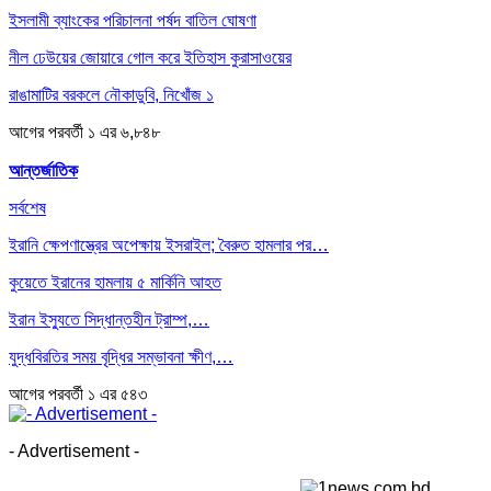
ইসলামী ব্যাংকের পরিচালনা পর্ষদ বাতিল ঘোষণা
নীল ঢেউয়ের জোয়ারে গোল করে ইতিহাস কুরাসাওয়ের
রাঙামাটির বরকলে নৌকাডুবি, নিখোঁজ ১
আগের
পরবর্তী
১ এর ৬,৮৪৮
আন্তর্জাতিক
সর্বশেষ
ইরানি ক্ষেপণাস্ত্রের অপেক্ষায় ইসরাইল; বৈরুত হামলার পর…
কুয়েতে ইরানের হামলায় ৫ মার্কিনি আহত
ইরান ইস্যুতে সিদ্ধান্তহীন ট্রাম্প,…
যুদ্ধবিরতির সময় বৃদ্ধির সম্ভাবনা ক্ষীণ,…
আগের
পরবর্তী
১ এর ৫৪৩
- Advertisement -