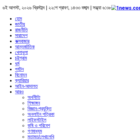
৬ই আগস্ট, ২০২৬ খ্রিস্টাব্দ | ২২শে শ্রাবণ, ১৪৩৩ বঙ্গাব্দ | সন্ধ্যা ৬:৩৮
হোম
জাতীয়
রাজনীতি
সারাদেশ
কক্সবাজার
আন্তর্জাতিক
খেলাধুলা
চট্টগ্রাম
ধর্ম
পর্যটন
বিনোদন
ক্যারিয়ার
আইন-আদালত
আরও
অর্থনীতি
শিক্ষাঙ্গন
বিজ্ঞান-প্রযুক্তি
অনলাইন পত্রিকা
লাইফস্টাইল
কৃষি ও পরিবেশ
গণমাধ্যম
মতামত/লেখালেখি