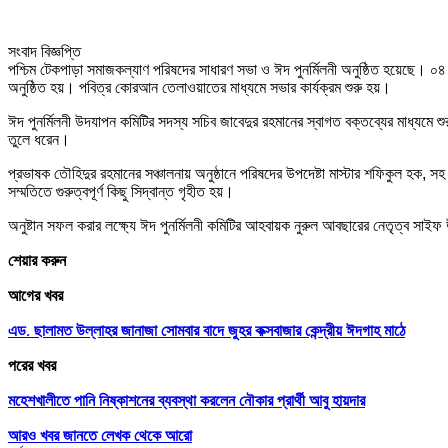
সংবাদ বিজ্ঞপ্তি
পশ্চিম টেকপাড়া সমাজকল্যাণ পরিষদের সাধারণ সভা ও ঈদ পুনর্মিলনী অনুষ্ঠিত হয়েছে। ০৪ জুন
অনুষ্ঠিত হয়। পবিত্র কোরআন তেলাওয়াতের মাধ্যমে সভার কার্যক্রম শুরু হয়।
ঈদ পুনর্মিলনী উদযাপন কমিটির সদস্য সচিব জাবেদুর রহমানের স্বাগত বক্তব্যের মাধ্যমে শ
তুলে ধরেন।
প্রভাষক তৌহিদুর রহমানের সঞ্চালনায় অনুষ্ঠানে পরিষদের উপদেষ্টা মাস্টার শফিকুল হক,
সম্মতিতে গুরুত্বপূর্ণ কিছু সিদ্বান্ত গৃহীত হয়।
অনুষ্টান সফল করার লক্ষ্যে ঈদ পুনর্মিলনী কমিটির আহবায়ক নুরুল আবছারের নেতৃত্ব 
শেয়ার করুন
আগের খবর
এড. ছালামত উল্লাহর জানাজা সোমবার বাদে জুহর কক্সবাজার কেন্দ্রীয় ঈদগাহ মাঠে
পরের খবর
মহেশখালীতে পানি নিষ্কাশনের ব্যবস্থা করলেন নৌকার প্রার্থী আবু হায়দার
আরও খবর জানতে
লেখক থেকে আরো