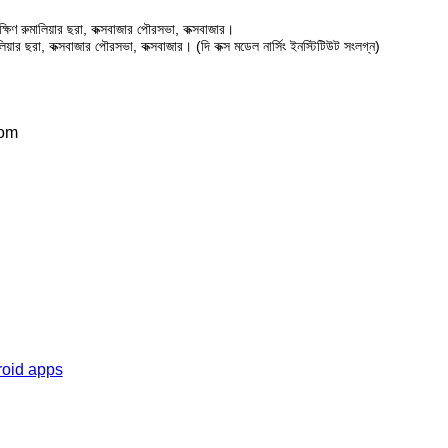
ষিণ রুমালিয়ার ছরা, কক্সবাজার পৌরসভা, কক্সবাজার।
ালিয়ার ছরা, কক্সবাজার পৌরসভা, কক্সবাজার। (দি কক্স মডেল নার্সিং ইনস্টিটিউট সংলগ্ন)
com