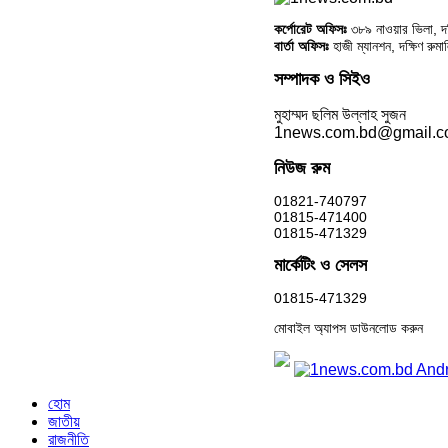
কর্পোরেট অফিসঃ
৩৮৯ নাওয়ার ভিলা, দক্
বার্তা অফিসঃ
হাজী ম্যানশন, দক্ষিণ রুম
সম্পাদক ও সিইও
মুহাম্মদ ছলিম উল্লাহ সুজন
1news.com.bd@gmail.
নিউজ রুম
01821-740797
01815-471400
01815-471329
মার্কেটিং ও সেলস
01815-471329
মোবাইল অ্যাপস ডাউনলোড করুন
হোম
জাতীয়
রাজনীতি