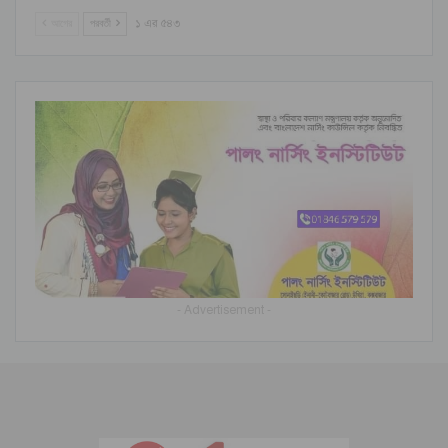
আগের
পরবর্তী
১ এর ৫৪৩
- Advertisement -