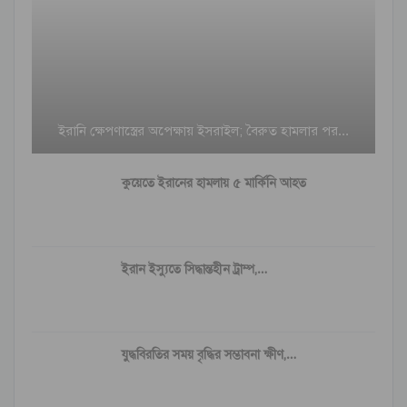
ইরানি ক্ষেপণাস্ত্রের অপেক্ষায় ইসরাইল; বৈরুত হামলার পর…
কুয়েতে ইরানের হামলায় ৫ মার্কিনি আহত
ইরান ইস্যুতে সিদ্ধান্তহীন ট্রাম্প,…
যুদ্ধবিরতির সময় বৃদ্ধির সম্ভাবনা ক্ষীণ,…