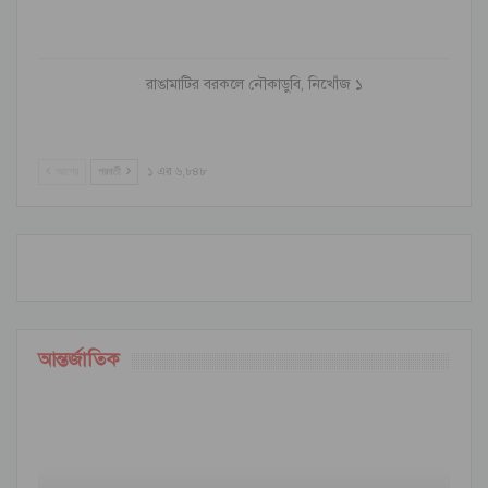
রাঙামাটির বরকলে নৌকাডুবি, নিখোঁজ ১
আগের
পরবর্তী
১ এর ৬,৮৪৮
আন্তর্জাতিক