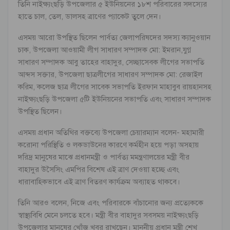
তিনি নাইক্ষ্যংছড়ি উপজেলার ৫ ইউনিয়নের ১৮শ পরিবারের সদস্যের
হাতে চাল, তেল, ডালসহ ত্রাণের প্যাকেট তুলে দেন।
এসময় আরো উপস্থিত ছিলেন পার্বত্য জেলাপরিষদের সদস্য ক্যানুওয়ান
চাক, উপজেলা আওয়ামী লীগ সাধারণ সম্পাদক মো: ইমরান,যুগ্ন
সাধারণ সম্পাদক আবু তাহের বাহাদুর, সেচ্ছাসেবক লীগের সভাপতি
আব্দস সক্তার, উপজেলা ছাত্রলীগের সাধারণ সম্পাদক মো: রেজাইল
করিম, কলেজ ছাত্র লীগের সাবেক সভাপতি ইরফান মাহাবুব রায়হানসহ
নাইক্ষ্যংছড়ি উপজেলা ৫টি ইউনিয়নের সভাপতি এবং সাধারণ সম্পাদক
উপস্থিত ছিলেন।
এসময় প্রধান অতিথির বক্তব্যে উপজেলা চেয়ারম্যান বলেন- মহামারী
করোনা পরিস্থিতি ও লকডাউনের কারণে কর্মহীন হয়ে পড়া অসহায়
দরিদ্র মানুষের মাঝে প্রধানমন্ত্রী ও পার্বত্য মমন্ত্রণালয়ের মন্ত্রী বীর
বাহাদুর উসৈসিং এমপির বিশেষ এই ত্রাণ দেওয়া হচ্ছে এবং
ধারাবাহিকভাবে এই ত্রাণ বিতরণ কার্যক্রম অব্যাহত থাকবে।
তিনি আরও বলেন, নিজে এবং পরিবারকে বাঁচানোর জন্য প্রত্যেককে
স্বাস্থ্যবিধি মেনে চলতে হবে। মন্ত্রী বীর বাহাদুর সবসময় নাইক্ষ্যংছড়ি
উপজেলার মানুষের খোঁজ খবর রাখছেন। মাননীয় প্রধান মন্ত্রী শেখ