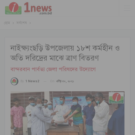
হোম
সর্বশেষ
নাইক্ষ্যংছড়ি উপজেলায় ১৮শ কর্মহীন ও
অতি দরিদ্রের মাঝে ত্রাণ বিতরণ
বান্দরবান পার্বত্য জেলা পরিষদের উদ্যোগে
On
এপ্রি ৩০, ২০২১
By
1 News2