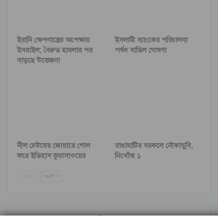
ইরানি ক্ষেপণাস্ত্রের অপেক্ষায়
ইসলামী ব্যাংকের পরিচালনা
ইসরাইল; বৈরুত হামলার পর
পর্ষদ বাতিল ঘোষণা
বাড়ছে উত্তেজনা
নীল ঢেউয়ের জোয়ারে গোল
রাঙামাটির বরকলে নৌকাডুবি,
করে ইতিহাস কুরাসাওয়ের
নিখোঁজ ১
আগের
পরবর্তী