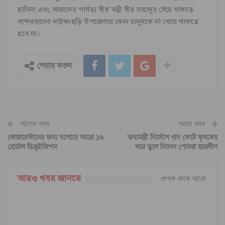
হাসিনা এবং আমাদের পার্বত্য বীর’ মন্ত্রী বীর বাহাদুর বেঁচে থাকতে
বান্দরবানের নাইক্ষংছড়ি উপজেলার কোন মানুষকে না খেয়ে থাকতে
হবে না।
শেয়ার করুন
আগের খবর
পরের খবর
কোয়ারেন্টানের জন্য যশোরে আরো ১৬
তথ্যমন্ত্রী নির্দেশে ধান কেটে কৃষকের
হোটেল রিক্রুইজিশন
ঘরে তুলে দিলেন পোমরা ছাত্রলীগ
আরও খবর জানতে
লেখক থেকে আরো