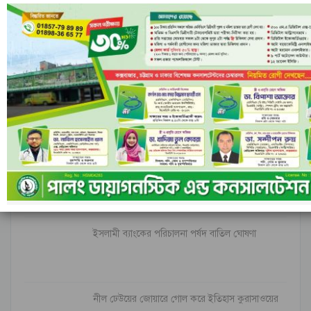
মন্তব্য
ফেসবুক-এ মন্তব্য করুন
মন্তব্যসমূহ বন্ধ করা হয়.
সর্বশেষ
ইরানি ক্ষেপণাস্ত্রের অপেক্ষায় ইসরাইল; বৈরুত হামলার
পর বাড়ছে…
ইসলামী ব্যাংকের পরিচালনা পর্ষদ বাতিল ঘোষণা
নীল ঢেউয়ের জোয়ারে গোল করে ইতিহাস কুরাসাওয়ের