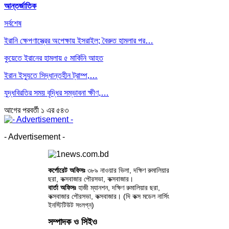
আন্তর্জাতিক
সর্বশেষ
ইরানি ক্ষেপণাস্ত্রের অপেক্ষায় ইসরাইল; বৈরুত হামলার পর…
কুয়েতে ইরানের হামলায় ৫ মার্কিনি আহত
ইরান ইস্যুতে সিদ্ধান্তহীন ট্রাম্প,…
যুদ্ধবিরতির সময় বৃদ্ধির সম্ভাবনা ক্ষীণ,…
আগের
পরবর্তী
১ এর ৫৪৩
- Advertisement -
কর্পোরেট অফিসঃ
৩৮৯ নাওয়ার ভিলা, দক্ষিণ রুমালিয়ার
ছরা, কক্সবাজার পৌরসভা, কক্সবাজার।
বার্তা অফিসঃ
হাজী ম্যানশন, দক্ষিণ রুমালিয়ার ছরা,
কক্সবাজার পৌরসভা, কক্সবাজার। (দি কক্স মডেল নার্সিং
ইনস্টিটিউট সংলগ্ন)
সম্পাদক ও সিইও