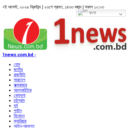
৭ই আগস্ট, ২০২৬ খ্রিস্টাব্দ | ২৩শে শ্রাবণ, ১৪৩৩ বঙ্গাব্দ | সকাল ১০:০৩
বাংলা
1news.com.bd -
হোম
জাতীয়
রাজনীতি
সারাদেশ
কক্সবাজার
আন্তর্জাতিক
খেলাধুলা
চট্টগ্রাম
ধর্ম
পর্যটন
বিনোদন
ক্যারিয়ার
আইন-আদালত