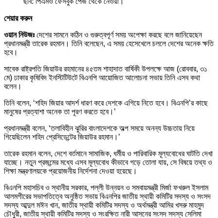
ছবি: পিএমও ফেসবুক পেজ থেকে নেওয়া।
শেয়ার করুন
ওয়ান নিউজঃ
দেশের সামনে কঠিন ও গুরুত্বপূর্ণ সময় অপেক্ষা করছে বলে জানিয়েছেন
প্রধানমন্ত্রী তারেক রহমান। তিনি বলেছেন, এ সময় হেসেখেলে চললে দেশের অনেক ক্ষতি
হবে।
সাবেক রাষ্ট্রপতি জিয়াউর রহমানের ৪৫তম শাহাদাত বার্ষিকী উপলক্ষে আজ (রোববার, ৩১
মে) ঢাকার কৃষিবিদ ইনস্টিটিউটে বিএনপি আয়োজিত আলোচনা সভায় তিনি এসব কথা
বলেন।
তিনি বলেন, ‘শহিদ জিয়ার আদর্শ ধারণ করে দেশকে এগিয়ে নিতে হবে। বিএনপি’র কাছে
মানুষের প্রত্যাশা অনেক তা পূরণ করতে হবে।’
প্রধানমন্ত্রী বলেন, ‘তলাবিহীন ঝুরির বাংলাদেশকে অল্প সময়ে অনন্য উচ্চতায় নিয়ে
গিয়েছিলেন শহিদ প্রেসিডেন্টের জিয়াউর রহমান।’
তারেক রহমান বলেন, দেশে বর্তমানে সামাজিক, ধর্মীয় ও পারিবারিক মূল্যবোধের ঘাটতি দেখা
যাচ্ছে। নতুন প্রজন্মের মধ্যে এসব মূল্যবোধ কীভাবে গড়ে তোলা যায়, সে বিষয়ে তথ্য ও
শিক্ষা মন্ত্রণালয়কে প্রয়োজনীয় নির্দেশনা দেওয়া হয়েছে।
বিএনপি মহাসচিব ও স্থানীয় সরকার, পল্লী উন্নয়ন ও সমবায়মন্ত্রী মির্জা ফখরুল ইসলাম
আলমগীরের সভাপতিত্বে অনুষ্ঠিত সভায় বিএনপির জাতীয় স্থায়ী কমিটির সদস্য ও সংসদ
সদস্য আব্দুল মঈন খান, জাতীয় স্থায়ী কমিটির সদস্য ও অর্থমন্ত্রী আমির খসরু মাহমুদ
চৌধুরী, জাতীয় স্থায়ী কমিটির সদস্য ও সংরক্ষিত নারী আসনের সংসদ সদস্য সেলিমা