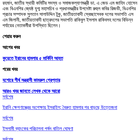
রহমান, জাতীয় স্থায়ী কমিটির সদস্য ও সমাজকল্যাণমন্ত্রী ডা. এ জেড এম জাহিদ হোসেন
এবং বিএনপির জ্যেষ্ঠ যুগ্ম মহাসচিব ও প্রধানমন্ত্রীর উপদেষ্টা রুহুল কবির রিজভী, বিএনপির
প্রচার সম্পাদক সুলতান সালাউদ্দিন টুকু, জাতীয়তাবাদী স্বেচ্ছাসেবক দলের সভাপতি এস
এম জিলানী, জাতীয়তাবাদী ছাত্রদলের সভাপতি রাকিবুল ইসলাম রাকিবসহ দলের বিভিন্ন
পর্যায়ের নেতাকর্মীরা উপস্থিত ছিলেন।
শেয়ার করুন
আগের খবর
কুয়েতে ইরানের হামলায় ৫ মার্কিনি আহত
পরের খবর
যশোরে শীর্ষ সন্ত্রাসী কামরুল গ্রেপ্তার
আরও খবর জানতে
লেখক থেকে আরো
সর্বশেষ
ইরানি ক্ষেপণাস্ত্রের অপেক্ষায় ইসরাইল; বৈরুত হামলার পর বাড়ছে উত্তেজনা
সর্বশেষ
ইসলামী ব্যাংকের পরিচালনা পর্ষদ বাতিল ঘোষণা
সর্বশেষ