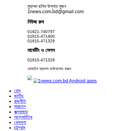
মুহাম্মদ ছলিম উল্লাহ সুজন
1news.com.bd@gmail.com
নিউজ রুম
01821-740797
01815-471400
01815-471329
মার্কেটিং ও সেলস
01815-471329
মোবাইল অ্যাপস ডাউনলোড করুন
হোম
জাতীয়
রাজনীতি
সারাদেশ
কক্সবাজার
আন্তর্জাতিক
খেলাধুলা
চট্টগ্রাম