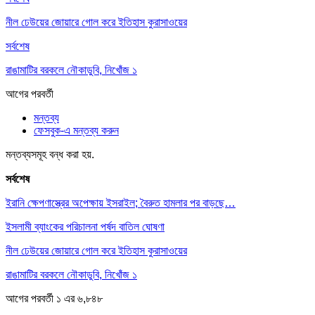
নীল ঢেউয়ের জোয়ারে গোল করে ইতিহাস কুরাসাওয়ের
সর্বশেষ
রাঙামাটির বরকলে নৌকাডুবি, নিখোঁজ ১
আগের
পরবর্তী
মন্তব্য
ফেসবুক-এ মন্তব্য করুন
মন্তব্যসমূহ বন্ধ করা হয়.
সর্বশেষ
ইরানি ক্ষেপণাস্ত্রের অপেক্ষায় ইসরাইল; বৈরুত হামলার পর বাড়ছে…
ইসলামী ব্যাংকের পরিচালনা পর্ষদ বাতিল ঘোষণা
নীল ঢেউয়ের জোয়ারে গোল করে ইতিহাস কুরাসাওয়ের
রাঙামাটির বরকলে নৌকাডুবি, নিখোঁজ ১
আগের
পরবর্তী
১ এর ৬,৮৪৮