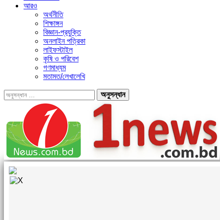
আরও
অর্থনীতি
শিক্ষাঙ্গন
বিজ্ঞান-প্রযুক্তি
অনলাইন পত্রিকা
লাইফস্টাইল
কৃষি ও পরিবেশ
গণমাধ্যম
মতামত/লেখালেখি