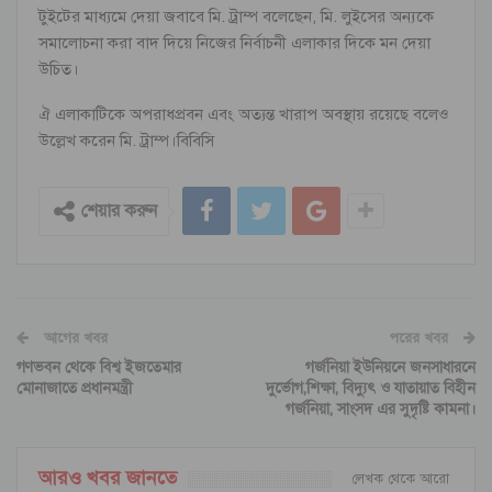
টুইটের মাধ্যমে দেয়া জবাবে মি. ট্রাম্প বলেছেন, মি. লুইসের অন্যকে
সমালোচনা করা বাদ দিয়ে নিজের নির্বাচনী এলাকার দিকে মন দেয়া
উচিত।
ঐ এলাকাটিকে অপরাধপ্রবন এবং অত্যন্ত খারাপ অবস্থায় রয়েছে বলেও
উল্লেখ করেন মি. ট্রাম্প।বিবিসি
শেয়ার করুন
আগের খবর
পরের খবর
গণভবন থেকে বিশ্ব ইজতেমার
গর্জনিয়া ইউনিয়নে জনসাধারনে
মোনাজাতে প্রধানমন্ত্রী
দুর্ভোগ,শিক্ষা, বিদ্যুৎ ও যাতায়াত বিহীন
গর্জনিয়া, সাংসদ এর সুদৃষ্টি কামনা।
আরও খবর জানতে
লেখক থেকে আরো