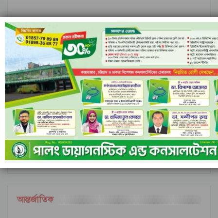
নীল ঢেউয়ের জোয়ারে গোল করে ইতিহাস কুরাসাওয়ের
রাঙামাটির বরকলে নৌকাডুবি, নিখোঁজ ১
আগের
পরবর্তী
১ এর ৬,৮৪৮
আন্তর্জাতিক