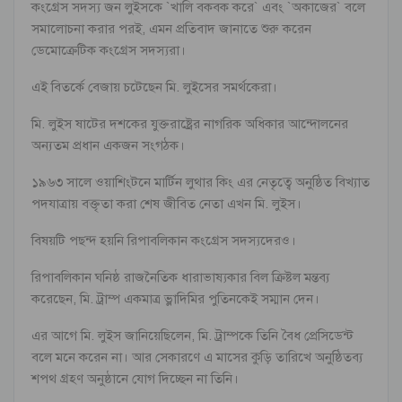
কংগ্রেস সদস্য জন লুইসকে `খালি বকবক করে` এবং `অকাজের` বলে
সমালোচনা করার পরই, এমন প্রতিবাদ জানাতে শুরু করেন
ডেমোক্রেটিক কংগ্রেস সদস্যরা।
এই বিতর্কে বেজায় চটেছেন মি. লুইসের সমর্থকেরা।
মি. লুইস ষাটের দশকের যুক্তরাষ্ট্রের নাগরিক অধিকার আন্দোলনের
অন্যতম প্রধান একজন সংগঠক।
১৯৬৩ সালে ওয়াশিংটনে মার্টিন লুথার কিং এর নেতৃত্বে অনুষ্ঠিত বিখ্যাত
পদযাত্রায় বক্তৃতা করা শেষ জীবিত নেতা এখন মি. লুইস।
বিষয়টি পছন্দ হয়নি রিপাবলিকান কংগ্রেস সদস্যদেরও।
রিপাবলিকান ঘনিষ্ঠ রাজনৈতিক ধারাভাষ্যকার বিল ক্রিষ্টল মন্তব্য
করেছেন, মি. ট্রাম্প একমাত্র ভ্লাদিমির পুতিনকেই সম্মান দেন।
এর আগে মি. লুইস জানিয়েছিলেন, মি. ট্রাম্পকে তিনি বৈধ প্রেসিডেন্ট
বলে মনে করেন না। আর সেকারণে এ মাসের কুড়ি তারিখে অনুষ্ঠিতব্য
শপথ গ্রহণ অনুষ্ঠানে যোগ দিচ্ছেন না তিনি।