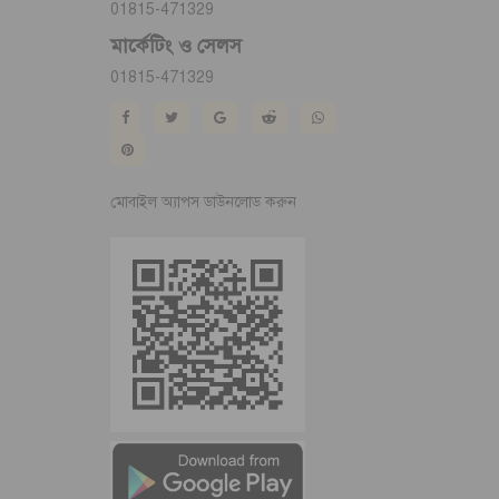
01815-471329
মার্কেটিং ও সেলস
01815-471329
মোবাইল অ্যাপস ডাউনলোড করুন