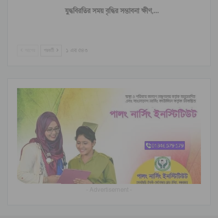
যুদ্ধবিরতির সময় বৃদ্ধির সম্ভাবনা ক্ষীণ,…
আগের
পরবর্তী
১ এর ৫৪৩
- Advertisement -