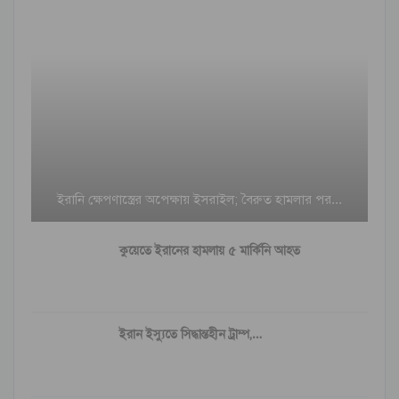
ইরানি ক্ষেপণাস্ত্রের অপেক্ষায় ইসরাইল; বৈরুত হামলার পর…
কুয়েতে ইরানের হামলায় ৫ মার্কিনি আহত
ইরান ইস্যুতে সিদ্ধান্তহীন ট্রাম্প,…