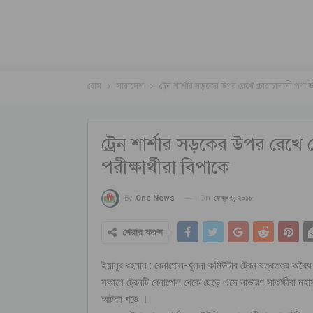
হোম
সারাদেশ
ট্রেন শার্শার সড়কের উপর রেখে চোরাচালানী পণ্য 
ট্রেন শার্শার সড়কের উপর রেখ
পরীক্ষার্থীরা বিপাকে
On
ফেব্রু ৬, ২০১৮
By
One News
শেয়ার করুন
ইয়ানূর রহমান : বেনাপোল-খুলনা কমিউটার ট্রেন যত্রতত্র অবৈধ 
সকালে ট্রেনটি বেনাপোল থেকে ছেড়ে এসে নাভারণ সাতক্ষীরা মহাসড়
আটকা পড়ে ।