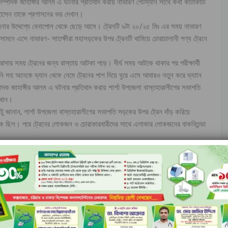
্পাদক জাহাঙ্গীর আলম এ ঘটনার প্রতিবাদ করায় নাভারণ গেটম্যান সাথে কথা কাটাকাটি
 হোসেন তাকে প্রশাসনের ভয় দেখান।
লনার উদ্দেশ্যে বেনাপোল থেকে ছেড়ে আসে। ট্রেনটি ৯টা ২০/২৫ মিঃ এর সময় নাভারণ
ামনে এসে নাভারণ- সাতক্ষীরা মহাসড়কের উপর ট্রেনটি থামিয়ে চোরাচালানী পণ্য ট্রেনে
 আসার সময় ট্রেনের জন্য রাস্তায় আটকা পড়ে। দীর্ঘ সময় আটকে থাকার পর পরীক্ষার্থী
নি সহ অনেকে ভ্যান থেকে নেমে ট্রেনের পাশ দিয়ে ঘুরে এসে আবারও নতুন করে ভ্যাান
্পাদক জাহাঙ্গীর আলম এ ঘটনার প্রতিবাদ করায় শার্শা উপজেলা বাস্তহারালীগের সভাপতি
েখান।
টু জানান, শার্শা উপজেলা বাস্তহারালীগের সভাপতি সড়কের উপর ট্রেন দাঁড় করিয়ে
আটকে ছিল। পরে ট্রেনের লোকজন ও চোরাকারবারীদের সাথে এলাকার লোকজনের বাকবিতন্ডা
পরের খবর