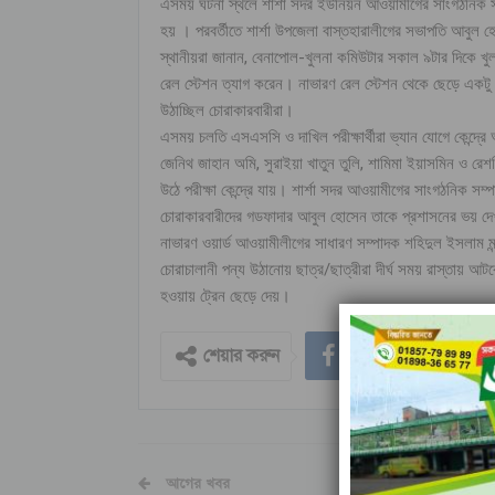
এসময় ঘটনা স্থলে শার্শা সদর ইউনিয়ন আওয়ামীগের সাংগঠনিক সম
হয় । পরবর্তীতে শার্শা উপজেলা বাস্তহারালীগের সভাপতি আবুল
স্থানীয়রা জানান, বেনাপোল-খুলনা কমিউটার সকাল ৯টার দিকে খু
রেল স্টেশন ত্যাগ করেন। নাভারণ রেল স্টেশন থেকে ছেড়ে একটু স
উঠাচ্ছিল চোরাকারবারীরা।
এসময় চলতি এসএসসি ও দাখিল পরীক্ষার্থীরা ভ্যান যোগে কেন্দ্রে
জেনিথ জাহান অমি, সুরাইয়া খাতুন তুলি, শামিমা ইয়াসমিন ও রেশ
উঠে পরীক্ষা কেন্দ্রে যায়। শার্শা সদর আওয়ামীগের সাংগঠনিক সম
চোরাকারবারীদের গডফাদার আবুল হোসেন তাকে প্রশাসনের ভয় দ
নাভারণ ওয়ার্ড আওয়ামীলীগের সাধারণ সম্পাদক শহিদুল ইসলাম মন্
চোরাচালানী পন্য উঠানোয় ছাত্র/ছাত্রীরা দীর্ঘ সময় রাস্তায় 
হওয়ায় ট্রেন ছেড়ে দেয়।
শেয়ার করুন
আগের খবর