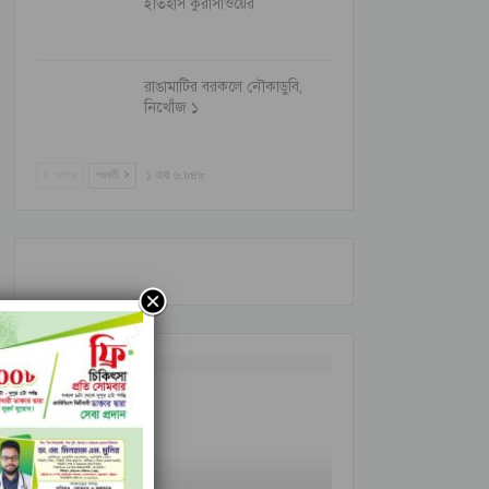
ইতিহাস কুরাসাওয়ের
রাঙামাটির বরকলে নৌকাডুবি,
নিখোঁজ ১
আগের
পরবর্তী
১ এর ৬,৮৪৮
আন্তর্জাতিক