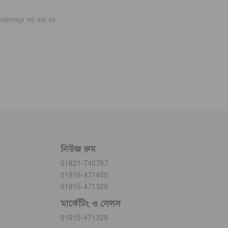
মন্তব্যসমূহ বন্ধ করা হয়.
নিউজ রুম
01821-740797
01815-471400
01815-471329
মার্কেটিং ও সেলস
01815-471329