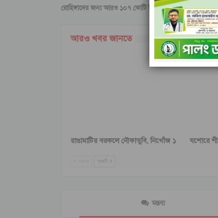
রোহিঙ্গাদের জন্য আরও ১০৭ কোটি টাকা অনুদান ঘোষণা
আরও খবর জানতে
রাঙামাটির বরকলে নৌকাডুবি, নিখোঁজ ১
যশোরে শীর্ষ
আগের
পরবর্তী
মন্তব্য