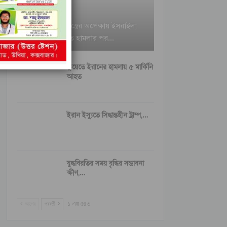
ইরানি ক্ষেপণাস্ত্রের অপেক্ষায় ইসরাইল;
বৈরুত হামলার পর…
কুয়েতে ইরানের হামলায় ৫ মার্কিনি
আহত
ইরান ইস্যুতে সিদ্ধান্তহীন ট্রাম্প,…
যুদ্ধবিরতির সময় বৃদ্ধির সম্ভাবনা
ক্ষীণ,…
আগের
পরবর্তী
১ এর ৫৪৩