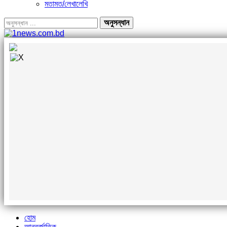
মতামত/লেখালেখি
হোম
আন্তর্জাতিক