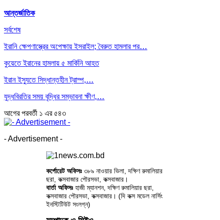
আন্তর্জাতিক
সর্বশেষ
ইরানি ক্ষেপণাস্ত্রের অপেক্ষায় ইসরাইল; বৈরুত হামলার পর…
কুয়েতে ইরানের হামলায় ৫ মার্কিনি আহত
ইরান ইস্যুতে সিদ্ধান্তহীন ট্রাম্প,…
যুদ্ধবিরতির সময় বৃদ্ধির সম্ভাবনা ক্ষীণ,…
আগের
পরবর্তী
১ এর ৫৪৩
- Advertisement -
কর্পোরেট অফিসঃ
৩৮৯ নাওয়ার ভিলা, দক্ষিণ রুমালিয়ার
ছরা, কক্সবাজার পৌরসভা, কক্সবাজার।
বার্তা অফিসঃ
হাজী ম্যানশন, দক্ষিণ রুমালিয়ার ছরা,
কক্সবাজার পৌরসভা, কক্সবাজার। (দি কক্স মডেল নার্সিং
ইনস্টিটিউট সংলগ্ন)