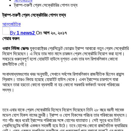
ট্রাম্প-তরুণী প্রেস সেক্রেটারির গোপন তথ্য
ট্রাম্প-তরুণী প্রেস সেক্রেটারির গোপন তথ্য
আন্তর্জাতিক
By
1 news2
On
আগ ২০, ২০১৭
শেয়ার করুন
ওয়ান নিউজ ডেক্সঃ
যুক্তরাষ্ট্রের প্রেসিডেন্ট ডোনাল্ড ট্রাম্প আবারো নতুন প্রেস সেক্রেটারি
নিয়োগ দিয়েছেন। এ নিয়ে তার সাত মাসে চারজন প্রেস সেক্রেটরি নিয়োগ করা হলো।
সবচেয়ে গুরুত্বপূর্ণ হলো হোয়াইট হাউসে দৃশ্যত এখন তার দল রিপাবলিকান কোনো
রাজনীতিক নেই।
সংবাদমাধ্যমগুলোর খবর অনুযায়ী, সেখানে সর্বশেষ রিপাবলিকান রাজনীতিক ছিলেন রায়ান্স
প্রিবাস। তারও বিদায় হয়েছে হোয়াইট হাউস থেকে। এখন ট্রাম্পের চারপাশে যারা
আছেন তারা হয়তো কোনো ব্যবসায়ী না হয় কোনো সরকারি কর্মকর্তা অথবা পরিবারের
সদস্য।
তবে এবার যাকে প্রেস সেক্রেটারি হিসেবে নিয়োগ দিয়েছেন তিনি ২৮ বছর বয়সী সাবেক
মডেল হোপ হিকস নামের সুন্দরী। ট্রাম্প ও হোপ হিকসের পরিচয় তার পরিবারের মাধ্যমে।
গত পাঁচ বছর ধরেই ট্রাম্পের পরিবারের সঙ্গে হোপের যাতায়াত। সেই সূত্র ধরে তিনি
প্রেসিডেন্টের ঘনিষ্ঠ একজন সহকর্মী হয়ে উঠে। তবে হোপের কোনো রাজনৈতিক ক্যারিয়ার
নেই। এমন একজন অপরিণত তরুণীকে এত গুরুত্বপূর্ণ পদে বসানো হলো? এর জবাবে