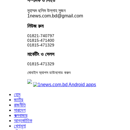
সম্পাদক ও সিইও
মুহাম্মদ ছলিম উল্লাহ সুজন
1news.com.bd@gmail.com
নিউজ রুম
01821-740797
01815-471400
01815-471329
মার্কেটিং ও সেলস
01815-471329
মোবাইল অ্যাপস ডাউনলোড করুন
হোম
জাতীয়
রাজনীতি
সারাদেশ
কক্সবাজার
আন্তর্জাতিক
খেলাধুলা