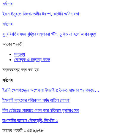
সর্বশেষ
ইরান ইস্যুতে সিদ্ধান্তহীন ট্রাম্প, কাটেনি অনিশ্চয়তা
সর্বশেষ
যুদ্ধবিরতির সময় বৃদ্ধির সম্ভাবনা ক্ষীণ, চুক্তি না হলে আবার যুদ্ধ
আগের
পরবর্তী
মন্তব্য
ফেসবুক-এ মন্তব্য করুন
মন্তব্যসমূহ বন্ধ করা হয়.
সর্বশেষ
ইরানি ক্ষেপণাস্ত্রের অপেক্ষায় ইসরাইল; বৈরুত হামলার পর বাড়ছে…
ইসলামী ব্যাংকের পরিচালনা পর্ষদ বাতিল ঘোষণা
নীল ঢেউয়ের জোয়ারে গোল করে ইতিহাস কুরাসাওয়ের
রাঙামাটির বরকলে নৌকাডুবি, নিখোঁজ ১
আগের
পরবর্তী
১ এর ৬,৮৪৮