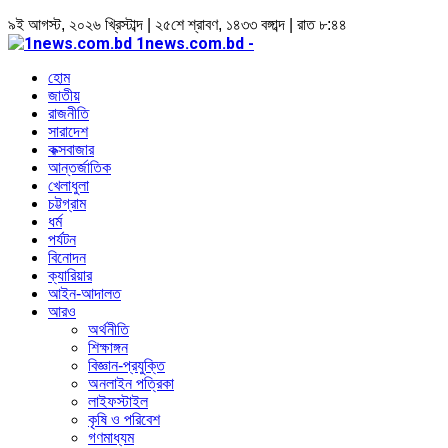
৯ই আগস্ট, ২০২৬ খ্রিস্টাব্দ | ২৫শে শ্রাবণ, ১৪৩৩ বঙ্গাব্দ | রাত ৮:৪৪
1news.com.bd -
হোম
জাতীয়
রাজনীতি
সারাদেশ
কক্সবাজার
আন্তর্জাতিক
খেলাধুলা
চট্টগ্রাম
ধর্ম
পর্যটন
বিনোদন
ক্যারিয়ার
আইন-আদালত
আরও
অর্থনীতি
শিক্ষাঙ্গন
বিজ্ঞান-প্রযুক্তি
অনলাইন পত্রিকা
লাইফস্টাইল
কৃষি ও পরিবেশ
গণমাধ্যম